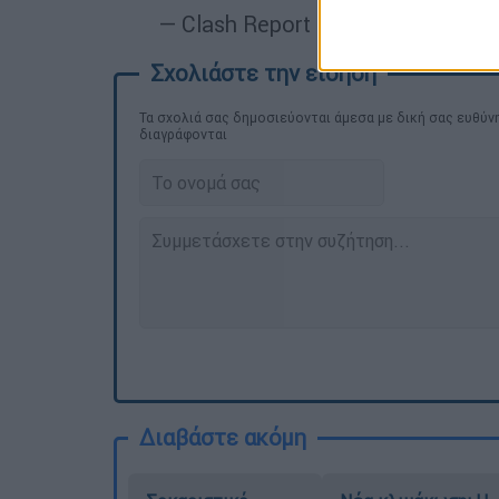
— Clash Report (@clashreport)
No
Τα σχολιά σας δημοσιεύονται άμεσα με δική σας ευθύνη
διαγράφονται
Διαβάστε ακόμη