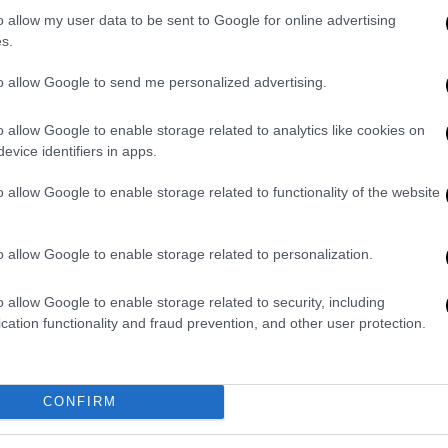
o allow my user data to be sent to Google for online advertising
s.
 τα εντάλματα αφορούν τον
Μπενιαμίν
αελ Κατζ
και την υπουργό Συνοριακής
to allow Google to send me personalized advertising.
αφορά στα πλήγματα στ
η Λωρίδα της Γάζα
ς
o allow Google to enable storage related to analytics like cookies on
υ Sumud.
evice identifiers in apps.
πολιτική ανάγνωση
o allow Google to enable storage related to functionality of the website
ς δηλώσεις του Αμερικανού πρέσβη στην
ν των
ΗΠΑ
για πιθανή επαναπροσέγγιση
o allow Google to enable storage related to personalization.
 Βέβαια, η σημερινή κίνηση δεν αποσκοπεί
ν στοχεύει στη δικαστική εκτέλεση, αλλά
o allow Google to enable storage related to security, including
cation functionality and fraud prevention, and other user protection.
osecutor’s Office has issued an arrest
 of “genocide.”
CONFIRM