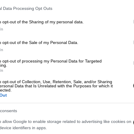
ρκεια των μαχών, αλλά μετά την επίτευξη
l Data Processing Opt Outs
η
Άγκυρα
δεν προτίθεται να αποσύρει τη
o opt-out of the Sharing of my personal data.
α κι αν διανοίγεται παράθυρο διπλωματικής
In
o opt-out of the Sale of my Personal Data.
In
to opt-out of processing my Personal Data for Targeted
ing.
ευκό Οίκο: Στο επίκεντρο η
In
 και το… ραντεβού με Πούτιν
o opt-out of Collection, Use, Retention, Sale, and/or Sharing
ersonal Data that Is Unrelated with the Purposes for which it
lected.
Out
νούπολης
ανακοίνωσε την έκδοση
consents
α, ανάμεσά τους ο Ισραηλινός
o allow Google to enable storage related to advertising like cookies on
υ
και ο
υπουργός Άμυνας Ίσραελ Κατζ.
Η
evice identifiers in apps.
ουρκικής ποινικής διαδικασίας για την