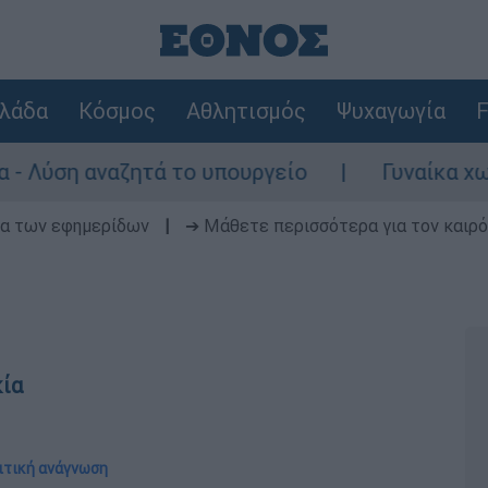
λάδα
Κόσμος
Αθλητισμός
Ψυχαγωγία
F
ναζητά το υπουργείο
Γυναίκα χωρίς τις α
δα των εφημερίδων
|
➔ Μάθετε περισσότερα για τον καιρό
κία
λιτική ανάγνωση