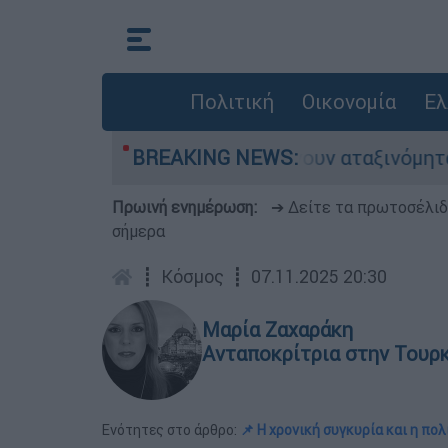
Πολιτική
Οικονομία
Ελ
ες αυτοκίνητα παραμένουν αταξινόμητα - Λύση α
BREAKING NEWS:
Πρωινή ενημέρωση:
➔ Δείτε τα πρωτοσέλι
σήμερα
┋
Κόσμος
┋
07.11.2025 20:30
Μαρία Ζαχαράκη
Ανταποκρίτρια στην Τουρ
Ενότητες στο άρθρο:
📌 Η χρονική συγκυρία και η πο