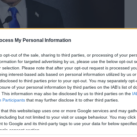
ocess My Personal Information
to opt-out of the sale, sharing to third parties, or processing of your per
formation for targeted advertising by us, please use the below opt-out s
r selection. Please note that after your opt-out request is processed y
eing interest-based ads based on personal information utilized by us or
disclosed to third parties prior to your opt-out. You may separately opt-
 το ΕΘΝΟΣ στη Google
losure of your personal information by third parties on the IAB’s list of
. This information may also be disclosed by us to third parties on the
IA
χειρεί να σταθεροποιηθεί και ο
Αμερικανός
Participants
that may further disclose it to other third parties.
 για «επανεκκίνηση» των σχέσεων
 that this website/app uses one or more Google services and may gath
σύνη
προχωρά σε μια αιχμηρή κίνηση υψηλού
including but not limited to your visit or usage behaviour. You may click 
 to Google and its third-party tags to use your data for below specifi
ς σύλληψης για τον Μπενιαμίν
Νετανιάχου
ogle consent section.
ύ κράτους.