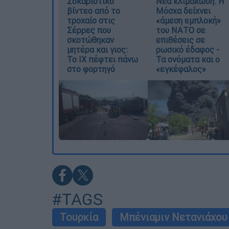
Σοκαριστικό
Νέα κλιμάκωση: Η
βίντεο από το
Μόσχα δείχνει
τροχαίο στις
«άμεση εμπλοκή»
Σέρρες που
του ΝΑΤΟ σε
σκοτώθηκαν
επιθέσεις σε
μητέρα και γιος:
ρωσικό έδαφος -
Το ΙΧ πέφτει πάνω
Τα ονόματα και ο
στο φορτηγό
«εγκέφαλος»
#TAGS
Τουρκία
Μπένιαμιν Νετανιάχου