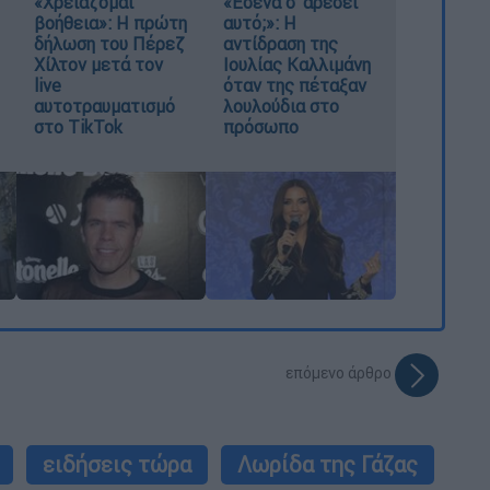
«Χρειάζομαι
«Εσένα σ’ αρέσει
βοήθεια»: Η πρώτη
αυτό;»: Η
δήλωση του Πέρεζ
αντίδραση της
Χίλτον μετά τον
Ιουλίας Καλλιμάνη
live
όταν της πέταξαν
αυτοτραυματισμό
λουλούδια στο
στο TikTok
πρόσωπο
επόμενο άρθρο
ειδήσεις τώρα
Λωρίδα της Γάζας