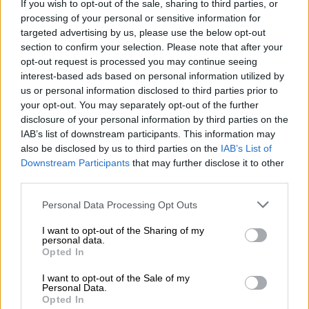
If you wish to opt-out of the sale, sharing to third parties, or
προκάλεσε πυρκαγιές σε δυο τοποθεσίες
processing of your personal or sensitive information for
στην κεντρική συνοικία Πετσέρσκι.
targeted advertising by us, please use the below opt-out
section to confirm your selection. Please note that after your
Πλήγματα μακράς εμβέλειας
opt-out request is processed you may continue seeing
interest-based ads based on personal information utilized by
Οι ρωσικές ένοπλες δυνάμεις βομβαρδίζουν
us or personal information disclosed to third parties prior to
your opt-out. You may separately opt-out of the further
σχεδόν καθημερινά ουκρανικές πόλεις στο
disclosure of your personal information by third parties on the
πλαίσιο της επίθεσης που εξαπέλυσαν τον
IAB’s list of downstream participants. This information may
Φεβρουάριο του 2022
.
also be disclosed by us to third parties on the
IAB’s List of
Downstream Participants
that may further disclose it to other
Οι επιδρομές τους έχουν προκαλέσει
third parties.
εκτεταμένες ζημιές σε
Please note that this website/app uses one or more Google
Personal Data Processing Opt Outs
ηλεκτροπαραγωγικούς σταθμούς και
services and may gather and store information including but
εγκαταστάσεις αερίου.
not limited to your visit or usage behaviour. You may click to
I want to opt-out of the Sharing of my
personal data.
grant or deny consent to Google and its third-party tags to
Opted In
Σύμφωνα με έκθεση που είχε
use your data for below specified purposes in below Google
δημοσιοποιηθεί στα τέλη Οκτωβρίου από το
consent section.
I want to opt-out of the Sale of my
Personal Data.
ινστιτούτο της σχολής οικονομικών του
Opted In