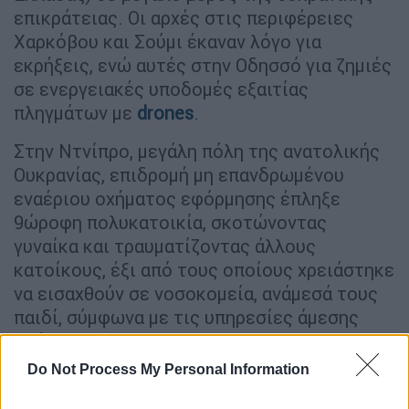
επικράτειας. Οι αρχές στις περιφέρειες
Χαρκόβου και Σούμι έκαναν λόγο για
εκρήξεις, ενώ αυτές στην Οδησσό για ζημιές
σε ενεργειακές υποδομές εξαιτίας
πληγμάτων με
drones
.
Στην Ντνίπρο, μεγάλη πόλη της ανατολικής
Ουκρανίας, επιδρομή μη επανδρωμένου
εναέριου οχήματος εφόρμησης έπληξε
9ώροφη πολυκατοικία, σκοτώνοντας
γυναίκα και τραυματίζοντας άλλους
κατοίκους, έξι από τους οποίους χρειάστηκε
να εισαχθούν σε νοσοκομεία, ανάμεσά τους
παιδί, σύμφωνα με τις υπηρεσίες άμεσης
βοήθειας.
Do Not Process My Personal Information
Στο
Κίεβο
, οι πολιτικές και οι στρατιωτικές
Αρχές ανέφεραν ότι η πτώση συντριμμιών