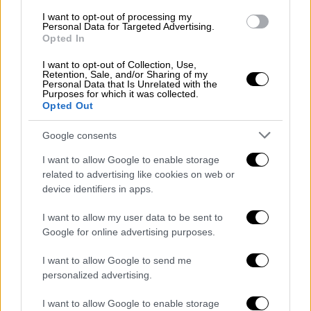
Κιέβου (KSE),
πάνω από το ένα τέταρτο της
ζήτησης για ηλεκτρισμό δεν μπορεί να
I want to opt-out of processing my
Personal Data for Targeted Advertising.
καλυφθεί αυτόν τον χειμώνα και η μισή
Opted In
παραγωγή φυσικού αερίου της χώρας έχει
I want to opt-out of Collection, Use,
σταματήσει
.
Retention, Sale, and/or Sharing of my
Personal Data that Is Unrelated with the
Purposes for which it was collected.
Οι ουκρανικές ένοπλες δυνάμεις
Opted Out
ανταποδίδουν με επιδρομές μεγάλης
Google consents
εμβέλειας εναντίον στόχων στη Ρωσία, κατά
κανόνα με drones.
I want to allow Google to enable storage
related to advertising like cookies on web or
Τους τελευταίους μήνες βάζουν στο
device identifiers in apps.
στόχαστρο πάνω απ’ όλα υποδομές
I want to allow my user data to be sent to
πετρελαίου και αερίου, προκειμένου να
Google for online advertising purposes.
πλήξουν τον ενεργειακό τομέα, τα έσοδα
του οποίου χρηματοδοτούν κατά μεγάλο
I want to allow Google to send me
μέρος την πολεμική προσπάθεια του
personalized advertising.
Κρεμλίνου.
I want to allow Google to enable storage