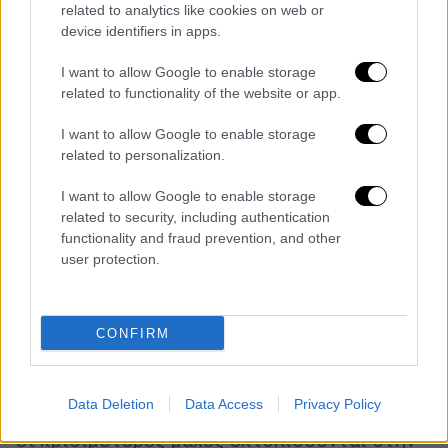
related to analytics like cookies on web or
Τη νύχτα της Παρασκευής προς Σάββατο ο
device identifiers in apps.
Αντρέι Μπατσάροφ, ο περιφερειάρχης της
Βολγκαγκράντ (νότια), εκατοντάδες
I want to allow Google to enable storage
χιλιόμετρα από τα μέτωπα, ανακοίνωσε
related to functionality of the website or app.
μέσω Telegram ότι επίθεση ουκρανικών
I want to allow Google to enable storage
drones σε ενεργειακές υποδομές
related to personalization.
προκάλεσαν και εκεί επίσης διακοπές
ρεύματος.
I want to allow Google to enable storage
related to security, including authentication
Καθώς οι διπλωματικές προσπάθειες του
functionality and fraud prevention, and other
user protection.
Ντόναλντ Τραμπ για να τερματιστεί η πιο
πολύνεκρη ένοπλη σύρραξη στην Ευρώπη
μετά το τέλος του Β΄ Παγκοσμίου Πολέμου
CONFIRM
μοιάζουν να έχουν περιέλθει σε αδιέξοδο, οι
δυνάμεις της Ρωσίας συνεχίζουν να
προελαύνουν με βραδύ ρυθμό στα μέτωπα.
Data Deletion
Data Access
Privacy Policy
Οι κρισιμότερες μάχες εκτυλίσσονται στην