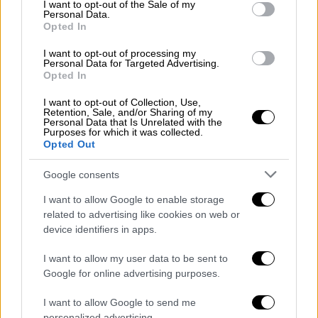
consent section.
I want to opt-out of the Sale of my
Personal Data.
Opted In
Ο Ρίτσαρντ Ράντολφ, 63 ετών, είχε
καταδικαστεί για τον βιασμό και τον φόνο
I want to opt-out of processing my
Personal Data for Targeted Advertising.
το 1988 της Μίνι Ρουθ Μακόλουμ,
Opted In
διευθύντριας του μίνι μάρκετ όπου
εργαζόταν.
Ο πρώην στρατιωτικός, με
I want to opt-out of Collection, Use,
Retention, Sale, and/or Sharing of my
πρόβλημα εθισμού, καταδικάστηκε σε
Personal Data that Is Unrelated with the
Purposes for which it was collected.
θάνατο με οκτώ ψήφους έναντι τεσσάρων,
Opted Out
καθώς η Φλόριντα είναι μια από τις λιγοστές
Google consents
πολιτείες όπου η θανατική ποινή μπορεί να
επιβάλλεται ακόμη και χωρίς ομοφωνία του
I want to allow Google to enable storage
σώματος ενόρκων.
related to advertising like cookies on web or
device identifiers in apps.
Στη μεγάλη πλειονότητά τους, οι εκτελέσεις
I want to allow my user data to be sent to
στις ΗΠΑ φέτος έγιναν με
θανατηφόρα
Google for online advertising purposes.
ενέσιμα διαλύματα
-- 36 μέχρι στιγμής το
2025.
I want to allow Google to send me
personalized advertising.