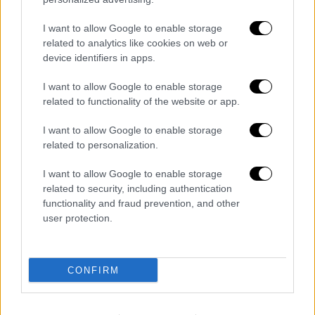
Άλλες πέντε έγιναν με πρόκληση ασφυξίας
διά της εισπνοής αζώτου, μέθοδο που
I want to allow Google to enable storage
related to analytics like cookies on web or
χρησιμοποιήθηκε για πρώτη φορά στον
device identifiers in apps.
κόσμο στην Αλαμπάμα το 2024 και
χαρακτηρίζεται από ειδικούς του ΟΗΕ
I want to allow Google to enable storage
μορφή «βασανιστηρίου». Τρεις έγιναν από
related to functionality of the website or app.
εκτελεστικά αποσπάσματα στη Νότια
I want to allow Google to enable storage
Καρολίνα· πριν από φέτος, η μέθοδος αυτή
related to personalization.
είχε να χρησιμοποιηθεί στη χώρα από το
I want to allow Google to enable storage
2010.
related to security, including authentication
functionality and fraud prevention, and other
Η ποινή του θανάτου έχει καταργηθεί σε 23
user protection.
από τις 50 αμερικανικές πολιτείες. Σε άλλες
τρεις - Καλιφόρνια, Όρεγκον, Πενσιλβάνια -
εφαρμόζεται μορατόριουμ στην εφαρμογή
CONFIRM
της, δυνάμει αποφάσεων των κυβερνητών
τους.