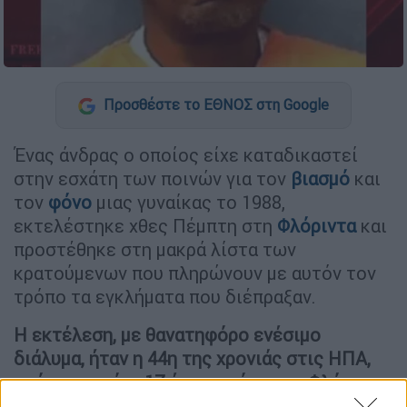
Προσθέστε το ΕΘΝΟΣ στη Google
Ένας άνδρας ο οποίος είχε καταδικαστεί
στην εσχάτη των ποινών για τον
βιασμό
και
τον
φόνο
μιας γυναίκας το 1988,
εκτελέστηκε χθες Πέμπτη στη
Φλόριντα
και
προστέθηκε στη μακρά λίστα των
κρατούμενων που πληρώνουν με αυτόν τον
τρόπο τα εγκλήματα που διέπραξαν.
Η εκτέλεση, με θανατηφόρο ενέσιμο
διάλυμα, ήταν η 44η της χρονιάς στις ΗΠΑ,
από τις οποίες 17 έγιναν μόνο στη Φλόριντα
.
Πρόκειται για τον υψηλότερο αριθμό