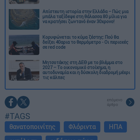
Απίστευτη ιστορία στην Ελλάδα – Πώς μια
μπάλα ταξίδεψε στη θάλασσα 80 μίλια για
να κρατήσει ζωντανό έναν 30χρονο!
Κορυφώνεται το κύμα ζέστης: Πού θα
δείξει 40αρια το θερμόμετρο - Οι περιοχές
σε red code
Μητσοτάκης στη ΔΕΘ με το βλέμμα στο
2027 – Το οικονομικό στοίχημα, η
αυτοδυναμία και η δύσκολη διαδρομή μέχρι
τις κάλπες
επόμενο
άρθρο
#TAGS
θανατοποινίτης
Φλόριντα
ΗΠΑ