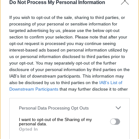
Do Not Process My Personal Information
θανατώσεων από το 2010, όταν είχαν
καταγραφτεί 46.
Εντός 2025 έχουν
If you wish to opt-out of the sale, sharing to third parties, or
προγραμματιστεί άλλες τρεις εκτελέσεις.
processing of your personal or sensitive information for
targeted advertising by us, please use the below opt-out
section to confirm your selection. Please note that after your
ΔΙΑΒΑΣΤΕ ΕΠΙΣΗΣ
opt-out request is processed you may continue seeing
interest-based ads based on personal information utilized by
Κόσμος
|
20.11.2025 18:51
us or personal information disclosed to third parties prior to
Ο Ζελένσκι έλαβε το ειρηνευτικό
your opt-out. You may separately opt-out of the further
disclosure of your personal information by third parties on the
σχέδιο του Τραμπ για την Ουκρανία -
IAB’s list of downstream participants. This information may
«Θα μιλήσουμε τις επόμενες μέρες»
also be disclosed by us to third parties on the
IAB’s List of
Downstream Participants
that may further disclose it to other
third parties.
Κόσμος
|
20.11.2025 23:33
Συναγερμός στην Κωνσταντινούπολη:
Please note that this website/app uses one or more Google
Personal Data Processing Opt Outs
Νέο περιστατικό δηλητηρίασης με
services and may gather and store information including but
not limited to your visit or usage behaviour. You may click to
I want to opt-out of the Sharing of my
ένα μωρό και 6 άτομα στο νοσοκομείο
personal data.
grant or deny consent to Google and its third-party tags to
Opted In
use your data for below specified purposes in below Google