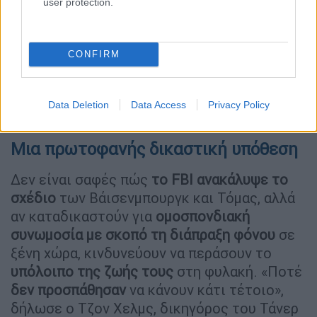
user protection.
video
CONFIRM
Data Deletion
Data Access
Privacy Policy
Μια πρωτοφανής δικαστική υπόθεση
Δεν είναι σαφές πώς
το FBI ανακάλυψε το
σχέδιο
των Βάισενμπουργκ και Τόμας, αλλά
αν καταδικαστούν για
ομοσπονδιακή
συνωμοσία με σκοπό τη διάπραξη φόνου
σε
ξένη χώρα, κινδυνεύουν να περάσουν το
υπόλοιπο της ζωής τους
στη φυλακή. «Ποτέ
δεν προσπάθησαν
να κάνουν κάτι τέτοιο»,
δήλωσε ο Τζον Χελμς, δικηγόρος του Τάνερ