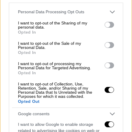
third parties.
μεγάλου πραξικοπήματός τους. Όπως
Please note that this website/app uses one or more Google
αναφέρουν τα αρχεία του δικαστηρίου, οι
Personal Data Processing Opt Outs
services and may gather and store information including but
Βάισενμπουργκ και Τόμας
είχαν ερευνήσει
not limited to your visit or usage behaviour. You may click to
I want to opt-out of the Sharing of my
το νησί Γκονάβε και κατέληξαν στο
personal data.
grant or deny consent to Google and its third-party tags to
Opted In
συμπέρασμα ότι είχε μια
πολύ αδύναμη
use your data for below specified purposes in below Google
consent section.
κυβέρνηση
, σχεδόν
καμία υποδομή
και είχε
I want to opt-out of the Sale of my
Personal Data.
καταστραφεί
από τη φτώχεια. Έτσι,
Opted In
υπέθεσαν ότι θα μπορούσε να καταληφθεί
I want to opt-out of processing my
μέσω μιας
βίαιης εισβολής
που θα
εξόντωνε
Personal Data for Targeted Advertising.
τους ντόπιους άνδρες και θα
μετέτρεπε τις
Opted In
γυναίκες και τα παιδιά
σε σκλάβους.
I want to opt-out of Collection, Use,
Retention, Sale, and/or Sharing of my
Personal Data that Is Unrelated with the
Οι εισαγγελείς ισχυρίζονται ότι οι δύο
Purposes for which it was collected.
Opted Out
άνδρες
εργάζονταν για την εισβολή από τις
24 Αυγούστου
, δουλεύοντας ασταμάτητα για
Google consents
να
προωθήσουν
το φιλόδοξο σχέδιό τους. Ο
I want to allow Google to enable storage
Βάισενμπουργκ φέρεται να
εγγράφηκε σε μια
related to advertising like cookies on web or