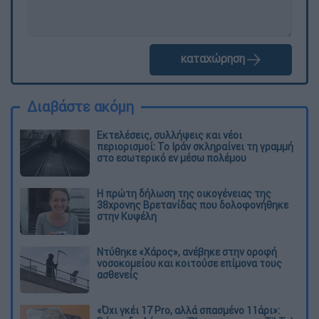
καταχώρηση
Διαβάστε ακόμη
Εκτελέσεις, συλλήψεις και νέοι
περιορισμοί: Το Ιράν σκληραίνει τη γραμμή
στο εσωτερικό εν μέσω πολέμου
Η πρώτη δήλωση της οικογένειας της
38χρονης Βρετανίδας που δολοφονήθηκε
στην Κυψέλη
Ντύθηκε «Χάρος», ανέβηκε στην οροφή
νοσοκομείου και κοιτούσε επίμονα τους
ασθενείς
«Όχι γκέι 17 Pro, αλλά σπασμένο 11άρι»: