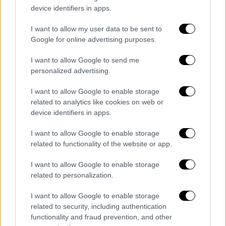
πυροσβεστική ακαδημία
κοντά στο Ντάλας
device identifiers in apps.
για να λάβει
εκπαίδευση που θα ήταν χρήσιμη
I want to allow my user data to be sent to
κατά την κατάληψη του Γκονάβε, ενώ ο
Google for online advertising purposes.
Τόμας
κατατάχθηκε στην Πολεμική
Αεροπορία
των ΗΠΑ τον Ιανουάριο. Ο
I want to allow Google to send me
τελευταίος
άλλαξε την αποστολή του
στην
personalized advertising.
αεροπορική βάση Άντριους στο Μέριλαντ
I want to allow Google to enable storage
για να
βοηθήσει στην πρόσληψη αστέγων
related to analytics like cookies on web or
στην Ουάσιγκτον.
device identifiers in apps.
Και οι δύο άνδρες από το Τέξας
I want to allow Google to enable storage
προσπάθησαν να μάθουν την κρεολική
related to functionality of the website or app.
γλώσσα
της Αϊτής, σχεδίασαν να αγοράσουν
I want to allow Google to enable storage
στρατιωτικά τουφέκια
και έκαναν
related to personalization.
επιχειρησιακά και υλικοτεχνικά
σχέδια.
I want to allow Google to enable storage
related to security, including authentication
functionality and fraud prevention, and other