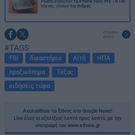
Ρώσοι διαλύουν τα iPhone τους στο TikTok
για να... γίνουν πιο άνδρες
επόμενο
άρθρο
#TAGS
FBI
δικαστήριο
Αϊτή
ΗΠΑ
πραξικόπημα
Τέξας
ειδήσεις τώρα
Ακολούθησε το Έθνος στο Google News!
Live όλες οι εξελίξεις λεπτό προς λεπτό, με την
υπογραφή του www.ethnos.gr