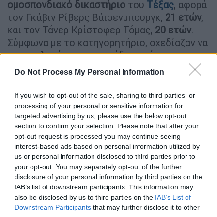
ομοσπονδιακό δικαστήριο
του
Τέξας
, αφορά
τον Γκάβιν Ρίβερς Βάισενμπουργκ,
21 ετών
,
και τον Τάνερ Κρίστοφερ Τόμας,
20 ετών
.
Σύμφωνα με το κατηγορητήριο, σχεδίαζαν να
στρατολογήσουν
μια ομάδα αστέγων, να
αγοράσουν
ένα ιστιοφόρο και να
καταλάβουν
Do Not Process My Personal Information
την εξουσία
στο Γκονάβε, ένα νησί στα
ανοικτά των ακτών
της Αϊτής με πληθυσμό
If you wish to opt-out of the sale, sharing to third parties, or
περίπου 87.000 κατοίκους
.
processing of your personal or sensitive information for
targeted advertising by us, please use the below opt-out
Θα εξόντωναν τους άνδρες και θα
section to confirm your selection. Please note that after your
opt-out request is processed you may continue seeing
μετέτρεπαν γυναικόπαιδα σε
interest-based ads based on personal information utilized by
σκλάβους
us or personal information disclosed to third parties prior to
your opt-out. You may separately opt-out of the further
Οι δύο νεαροί φέρεται να σχεδίαζαν να
disclosure of your personal information by third parties on the
στρατολογήσουν
άστεγους από την
IAB’s list of downstream participants. This information may
also be disclosed by us to third parties on the
IAB’s List of
Ουάσιγκτον
για να τους χρησιμοποιήσουν ως
Downstream Participants
that may further disclose it to other
«μισθοφορικό στρατό»
κατά τη διάρκεια του