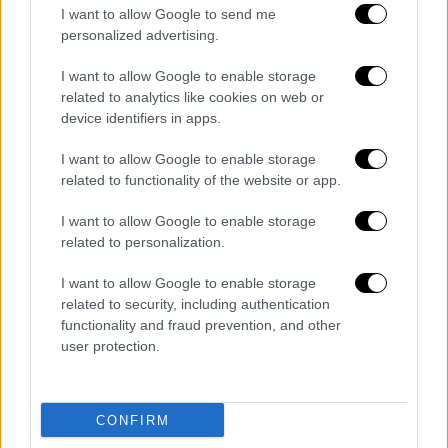
αρχίσει να εξαπλώνεται κυρίως μεταξύ των
I want to allow Google to send me
χρηστών ναρκωτικών, των εργαζόμενων του
personalized advertising.
σεξ και των μεταναστών από τις χώρες του
I want to allow Google to enable storage
Κόλπου.
related to analytics like cookies on web or
device identifiers in apps.
Με περίπου 20.000 νέα κρούσματα του ιού
HIV να έχουν καταγραφεί στο Πακιστάν μόνο
I want to allow Google to enable storage
related to functionality of the website or app.
το 2017 ο ρυθμός μόλυνσης της ασθένειας
στη χώρα είναι ο δεύτερος μεγαλύτερος
I want to allow Google to enable storage
στην Ασία, σύμφωνα με τον ΟΗΕ. Το
related to personalization.
Πακιστάν, ο πληθυσμός του οποίου αυξάνει
I want to allow Google to enable storage
ραγδαία, ήδη πάσχει από έλλειψη ιατρικών
related to security, including authentication
υποδομών. Οι αγροτικές κοινότητες είναι
functionality and fraud prevention, and other
ιδιαίτερα ευάλωτες απέναντι σε αμφίβολης
user protection.
ποιότητας ιατρικές πρακτικές.
«Σύμφωνα με κάποια κυβερνητικά δεδομένα,
CONFIRM