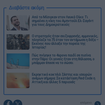
Διαβάστε ακόμη
Από το Μίσιγκαν στον Λευκό Οίκο: Τι
σημαίνει η νίκη του Αμπντούλ Ελ-Σαγέντ
για τους Δημοκρατικούς
O στρατηγός ήταν σχιζοφρενής, εμμονικός,
πλησίαζε τα 75 όταν τον αντάμωσε η δόξα –
Εκείνος που άλλαξε την πορεία της
Ιστορίας!
Πώς πνίγηκε το 4χρονο παιδί σε πισίνα
στην Πάρο: Οι γονείς ήταν στη θάλασσα, ο
μπάρμαν έπεσε να το σώσει
Εκρηκτικό κοκτέιλ ζέστης και ισχυρών
ανέμων σήμερα: Σε κατάσταση Red Code η
Αττική και άλλες 5 περιοχές
επόμενο