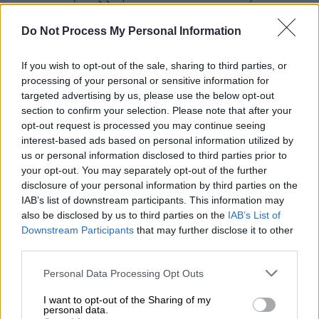
σημαντικές ελλείψεις σε προσωπικό και
εξοπλισμό. Ο Μούκταρ Πέρβεζ αναμένει με
Do Not Process My Personal Information
αγωνία τα αποτελέσματα του τεστ της
κόρης του, ενώ αναρωτιέται αν ένας
If you wish to opt-out of the sale, sharing to third parties, or
πρόσφατος πυρετός που παρουσίασε
processing of your personal or sensitive information for
αποτελεί ένδειξη ότι έχει μολυνθεί από τον
targeted advertising by us, please use the below opt-out
section to confirm your selection. Please note that after your
ιό. Άλλοι έχουν ήδη μάθει το κακό νέο. Ο
opt-out request is processed you may continue seeing
Νίσαρ Άχμεντ μπαίνει στην κλινική
interest-based ads based on personal information utilized by
αναζητώντας φάρμακα για την ενός έτους
us or personal information disclosed to third parties prior to
κόρη του που βρέθηκε θετική στον ιό HIV
your opt-out. You may separately opt-out of the further
disclosure of your personal information by third parties on the
τρεις ημέρες νωρίτερα. «Καταριέμαι τον
IAB’s list of downstream participants. This information may
υπεύθυνο για τη μόλυνση όλων αυτών των
also be disclosed by us to third parties on the
IAB’s List of
παιδιών», καταγγέλλει.
Downstream Participants
that may further disclose it to other
third parties.
Δίπλα του βρίσκεται ο Ίμαμ Ζάντι ο οποίος
Please note that this website/app uses one or more Google
Personal Data Processing Opt Outs
έχει έρθει για να κάνει τεστ σε πέντε από τα
services and may gather and store information including but
παιδιά του, αφού έμαθε ότι ο εγγονός του
not limited to your visit or usage behaviour. You may click to
I want to opt-out of the Sharing of my
personal data.
grant or deny consent to Google and its third-party tags to