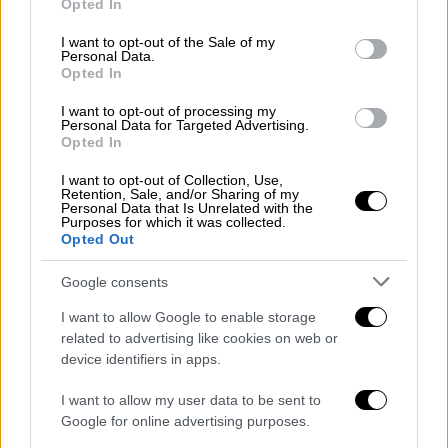
είναι θετικός στον ιό. Πολλοί ανησυχούν για
Opted In
use your data for below specified purposes in below Google
το μέλλον των παιδιών τους, το οποίο έχει
consent section.
I want to opt-out of the Sale of my
πληγεί ανεπανόρθωτα σε μια χώρα όπου η
Personal Data.
Opted In
ασθένεια αυτή δεν είναι ιδιαίτερα γνωστή
και η πρόσβαση σε ιατρική φροντίδα
I want to opt-out of processing my
Personal Data for Targeted Advertising.
δύσκολη, κυρίως για τον αγροτικό, φτωχό
Opted In
πληθυσμό. «Ποιος θα παίξει μαζί της; Και
όταν μεγαλώσει, ποιος θα θέλει να την
I want to opt-out of Collection, Use,
Retention, Sale, and/or Sharing of my
παντρευτεί;», λέει η μητέρα ενός 4χρονου
Personal Data that Is Unrelated with the
Purposes for which it was collected.
κοριτσιού που βρέθηκε θετικό στον ιό
Opted Out
κλαίγοντας.
Google consents
600.000 τσαρλατάνοι
είναι ενεργοί
I want to allow Google to enable storage
στη χώρα
related to advertising like cookies on web or
device identifiers in apps.
Όπως αναφέρει το ΑΠΕ-ΜΠΕ, το Πακιστάν
θεωρείται μια χώρα που δεν είναι ιδιαίτερα
I want to allow my user data to be sent to
Google for online advertising purposes.
διαδεδομένο το AIDS. Όμως η ασθένεια έχει