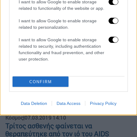
I want to allow Google to enable storage
HIV
related to functionality of the website or app.
I want to allow Google to enable storage
related to personalization.
I want to allow Google to enable storage
related to security, including authentication
functionality and fraud prevention, and other
user protection.
CONFIRM
Data Deletion
Data Access
Privacy Policy
Κόσμος
|
07.03.2019 14:10
Τρίτος ασθενής φαίνεται να
θεραπεύτηκε από τον ιό του AIDS