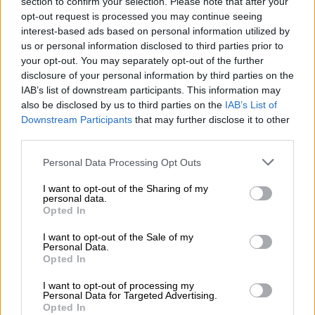
section to confirm your selection. Please note that after your
Παγκόσμια Ημέρα AIDS η 1η Δεκεμβρίου και
opt-out request is processed you may continue seeing
αυτή του 2020 έχει ξεχωριστή σημασία όταν
interest-based ads based on personal information utilized by
ο κόσμος ολόκληρος βρίσκεται στη σκιά
us or personal information disclosed to third parties prior to
μιας σχεδόν ανεξέλεγκτης πανδημίας,
your opt-out. You may separately opt-out of the further
εκείνης του κορονοϊού
disclosure of your personal information by third parties on the
IAB’s list of downstream participants. This information may
also be disclosed by us to third parties on the
IAB’s List of
Downstream Participants
that may further disclose it to other
third parties.
Please note that this website/app uses one or more Google
Personal Data Processing Opt Outs
services and may gather and store information including but
not limited to your visit or usage behaviour. You may click to
I want to opt-out of the Sharing of my
personal data.
grant or deny consent to Google and its third-party tags to
Opted In
use your data for below specified purposes in below Google
consent section.
I want to opt-out of the Sale of my
Personal Data.
Opted In
I want to opt-out of processing my
Personal Data for Targeted Advertising.
Opted In