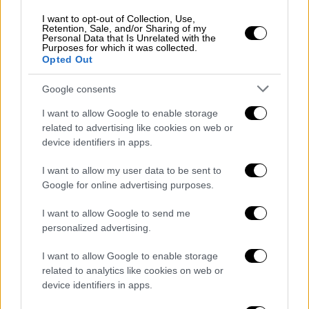
Κόσμος
|
16.05.2019 14:25
I want to opt-out of Collection, Use,
Σε αυτό το χωριό βρέθηκαν 400
Retention, Sale, and/or Sharing of my
Personal Data that Is Unrelated with the
άνθρωποι θετικοί στον ιό HIV
Purposes for which it was collected.
Opted Out
Οι αρχές επισημαίνουν ότι προς το παρόν
αγνοούν αν οφείλεται στη σοβαρή αμέλεια
Google consents
ενός παιδιάτρου ή ήταν σκόπιμη ενέργεια
I want to allow Google to enable storage
related to advertising like cookies on web or
device identifiers in apps.
I want to allow my user data to be sent to
Google for online advertising purposes.
I want to allow Google to send me
personalized advertising.
I want to allow Google to enable storage
related to analytics like cookies on web or
device identifiers in apps.
Κόσμος
|
04.05.2019 21:47
Θεραπεία εμποδίζει τη μετάδοση του