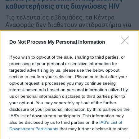
καθυστερήσεις στις διαγνώσεις HIV
Τις τελευταίες εβδομάδες, τα Κέντρα
Αναφοράς δεν διαθέτουν αντιδραστήρια για
την επιβεβαίωση της διάγνωσης HIV
επισημαίνει σε ανακοίνωσή της η «Θετική
Do Not Process My Personal Information
Φωνή»
If you wish to opt-out of the sale, sharing to third parties, or
processing of your personal or sensitive information for
targeted advertising by us, please use the below opt-out
section to confirm your selection. Please note that after your
opt-out request is processed you may continue seeing
interest-based ads based on personal information utilized by
us or personal information disclosed to third parties prior to
your opt-out. You may separately opt-out of the further
disclosure of your personal information by third parties on the
IAB’s list of downstream participants. This information may
also be disclosed by us to third parties on the
IAB’s List of
Downstream Participants
that may further disclose it to other
third parties.