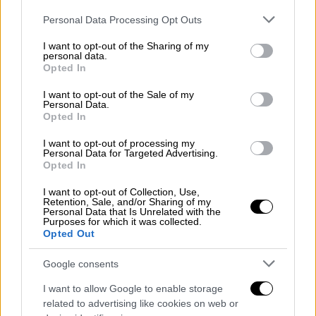
Please note that this website/app uses one or more Google
Personal Data Processing Opt Outs
services and may gather and store information including but
Ελλάδα
|
22.11.2019 18:10
not limited to your visit or usage behaviour. You may click to
I want to opt-out of the Sharing of my
Ξεκινούν στην Αθήνα δράσεις
personal data.
grant or deny consent to Google and its third-party tags to
Opted In
ενημέρωσης και εξέτασης για τον HIV
use your data for below specified purposes in below Google
consent section.
I want to opt-out of the Sale of my
Θα γίνουν στο πλαίσιο της Ευρωπαϊκής
Personal Data.
Εβδομάδας Εξέτασης (22-29 Νοεμβρίου)
Opted In
ΑΛΛΑ #TAGS
I want to opt-out of processing my
Personal Data for Targeted Advertising.
HIV
ειδήσεις τώρα
PrEP
Opted In
I want to opt-out of Collection, Use,
Παγκόσμια Ημέρα AIDS
Retention, Sale, and/or Sharing of my
Personal Data that Is Unrelated with the
Purposes for which it was collected.
ιός του AIDS
σύφιλη
Opted Out
ανάκληση φαρμάκου
Google consents
I want to allow Google to enable storage
related to advertising like cookies on web or