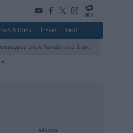
ood & Drink
Travel
Viral
ον Λυκαβηττό: Σορός σε προχωρημένη σήψη εντ
σμο