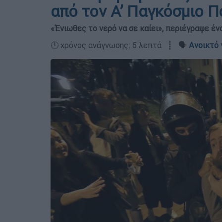
από τον Α’ Παγκόσμιο 
«Ένιωθες το νερό να σε καίει», περιέγραψε έ
🕛 χρόνος ανάγνωσης: 5 λεπτά ┋ 🗣️
Ανοικτό 