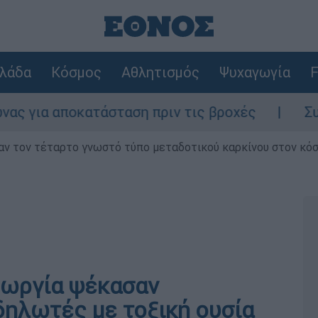
λάδα
Κόσμος
Αθλητισμός
Ψυχαγωγία
F
κατάσταση πριν τις βροχές
Συναγερμός στ
ν τον τέταρτο γνωστό τύπο μεταδοτικού καρκίνου στον κό
εωργία ψέκασαν
δηλωτές με τοξική ουσία