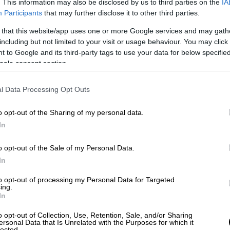
. This information may also be disclosed by us to third parties on the
IA
camite»
– ενός χημικού που
Participants
that may further disclose it to other third parties.
ρατό στον Α’ Παγκόσμιο Πόλεμο.
 that this website/app uses one or more Google services and may gath
including but not limited to your visit or usage behaviour. You may click 
ευρήματα ως «απίθανα» και «παράλογα»,
 to Google and its third-party tags to use your data for below specifi
ργησε «νόμιμα» εναντίον «βίαιων
ogle consent section.
l Data Processing Opt Outs
χημικό με μακρά δράση
o opt-out of the Sharing of my personal data.
η Γαλλία εναντίον
των γερμανικών
In
στα στοιχεία υπάρχουν για τη χρήση του στη
λείφθηκε τη δεκαετία του 1930 λόγω των
o opt-out of the Sale of my Personal Data.
τικαταστάθηκε από το πολύ ηπιότερο CS
In
to opt-out of processing my Personal Data for Targeted
ing.
βέρνηση ανακοίνωσε το «πάγωμα» των
In
 που βρίσκεται στο ίδιο το σύνταγμα της
o opt-out of Collection, Use, Retention, Sale, and/or Sharing
τρώθηκαν μπροστά στο κοινοβούλιο.
ersonal Data that Is Unrelated with the Purposes for which it
lected.