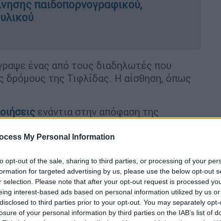
ίνησης παιδοπορνογραφικού,
 υλικού
έγραψε ένας από τους διαδηλωτές που
ς δρόμους της Τιφλίδας. Η αίσθηση, όπως
ποιήσεις
ενάντια στην απόφαση της
ϊκή πορεία της χώρας, ανέφεραν κι άλλα
, βήχα και εμετούς που κράτησαν
ocess My Personal Information
to opt-out of the sale, sharing to third parties, or processing of your per
δήλωσε πως το δέρμα του «έκαιγε» για μέρες
formation for targeted advertising by us, please use the below opt-out s
r selection. Please note that after your opt-out request is processed y
eing interest-based ads based on personal information utilized by us or
disclosed to third parties prior to your opt-out. You may separately opt-
ά όπλα, γιατρούς και πληροφοριοδότες από
losure of your personal information by third parties on the IAB’s list of
εωργίας
, καταλήγοντας ότι όλα δείχνουν