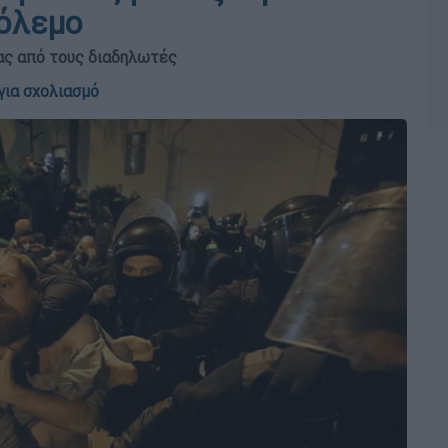
Πόλεμο
νας από τους διαδηλωτές
για σχολιασμό