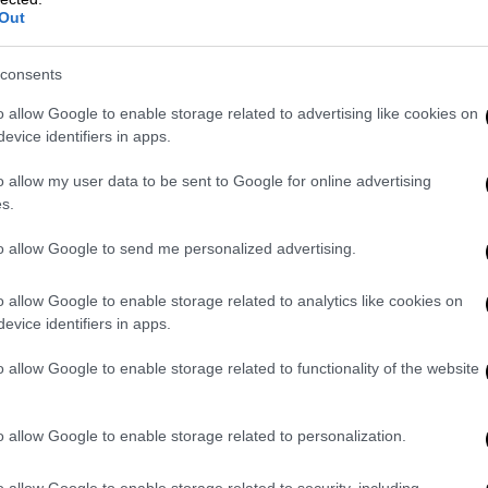
Out
νερού, σπρέι πιπεριού και δακρυγόνα. Όμως
τάδες διαδηλωτές ξεπερνούσαν κατά πολύ
consents
o allow Google to enable storage related to advertising like cookies on
 ίχνη του χημικού
evice identifiers in apps.
βίλι
, ο οποίος επίσης δέχτηκε ψεκασμό,
o allow my user data to be sent to Google for online advertising
ιαρκούσε μέρες και επιδεινωνόταν με το
s.
ερωτηματολόγιο στο οποίο απάντησαν
to allow Google to send me personalized advertising.
ισούς ανέφεραν συμπτώματα που κράτησαν
o allow Google to enable storage related to analytics like cookies on
evice identifiers in apps.
 δημοσίευση στο διεθνές περιοδικό
διαδηλωτές παρουσίασαν
σημαντικές
o allow Google to enable storage related to functionality of the website
ς της καρδιάς
.
 και οργανώσεις πολιτικών δικαιωμάτων
o allow Google to enable storage related to personalization.
ερό περιείχε χημικό παράγοντα.
o allow Google to enable storage related to security, including