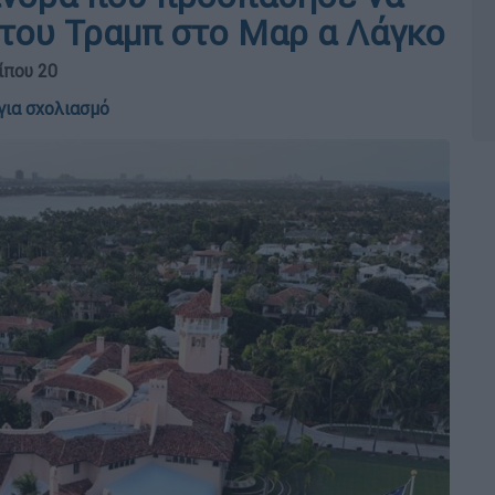
 του Τραμπ στο Μαρ α Λάγκο
ίπου 20
για σχολιασμό