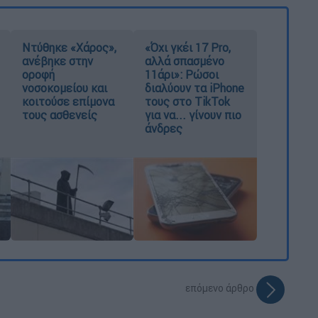
Ντύθηκε «Χάρος»,
«Όχι γκέι 17 Pro,
ανέβηκε στην
αλλά σπασμένο
οροφή
11άρι»: Ρώσοι
νοσοκομείου και
διαλύουν τα iPhone
κοιτούσε επίμονα
τους στο TikTok
τους ασθενείς
για να... γίνουν πιο
άνδρες
επόμενο άρθρο