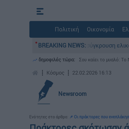
Πολιτική
Οικονομία
Ελ
 έχασε τη ζωή του στη σύγκρουση ελικοπτέρων
BREAKING NEWS:
δημοφιλές τώρα:
Σου καίει το μυαλό: Το 
┋
Κόσμος
┋
22.02.2026 16:13
Newsroom
Ενότητες στο άρθρο:
📌 Οι πράκτορες που ενεπλάκησ
Πράκτορες σκότωσαν ά