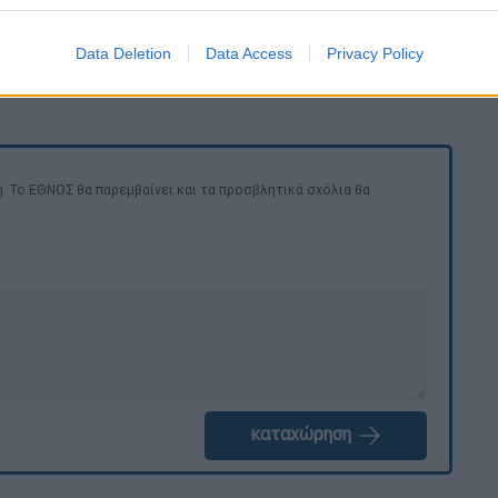
ίνητρο του δράστη
παραμένει σε εξέλιξη
Data Deletion
Data Access
Privacy Policy
χουν ανακοινωθεί ακόμα περαιτέρω
. Το ΕΘΝΟΣ θα παρεμβαίνει και τα προσβλητικά σχόλια θα
καταχώρηση