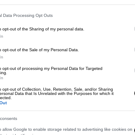
l Data Processing Opt Outs
τώσει τον θετό του πατέρα γιατί του
o opt-out of the Sharing of my personal data.
αν ενήλικος
In
o opt-out of the Sale of my Personal Data.
In
νώτατου Δικαστηρίου των ΗΠΑ: Καλό
υσία
to opt-out of processing my Personal Data for Targeted
ing.
In
o opt-out of Collection, Use, Retention, Sale, and/or Sharing
ersonal Data that Is Unrelated with the Purposes for which it
των Αρχών, τις πρώτες πρωινές ώρες της
lected.
30 ώρα Ελλάδας),
ένας νεαρός άνδρας
Out
ή του από πυρά πρακτόρων της
μυστικής
ικού του Σερίφη της Κομητείας Παλμ
consents
 άνδρας επιχείρησε να εισέλθει παράνομα
o allow Google to enable storage related to advertising like cookies on