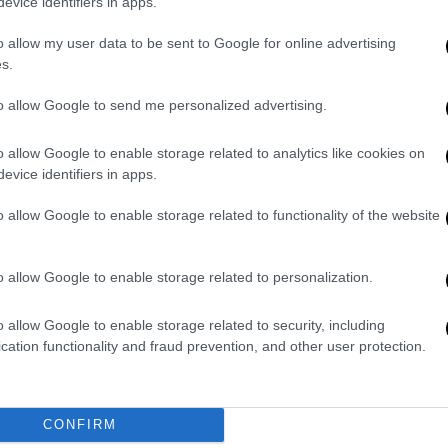
λης Μαρ-α-Λάγκο.
evice identifiers in apps.
όρεια πύλη της ιδιοκτησίας
, ενώ φέρεται να
o allow my user data to be sent to Google for online advertising
s.
θώς και εύφλεκτο υλικό
. Το γεγονός που
πρακτόρων της U.S. Secret Service
. Η
to allow Google to send me personalized advertising.
γμή που προσπάθησε να παραβιάσει τα όρια
o allow Google to enable storage related to analytics like cookies on
evice identifiers in apps.
σαν έχουν τεθεί σε προσωρινή
o allow Google to enable storage related to functionality of the website
ιώθηκε κανένας τραυματισμός
.
o allow Google to enable storage related to personalization.
ράκτορες που ενεπλάκησαν
έχουν τεθεί σε
διαλευκανθούν πλήρως οι συνθήκες της
o allow Google to enable storage related to security, including
cation functionality and fraud prevention, and other user protection.
των Ηνωμένων Πολιτειών δεν βρισκόταν
υ Σαββατοκύριακου, καθώς βρισκόταν στον
CONFIRM