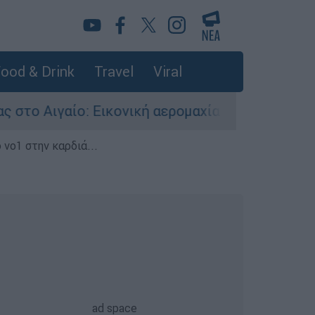
ood & Drink
Travel
Viral
ο: Εικονική αερομαχία ανάμεσα σε ελληνικά και
 νο1 στην καρδιά...