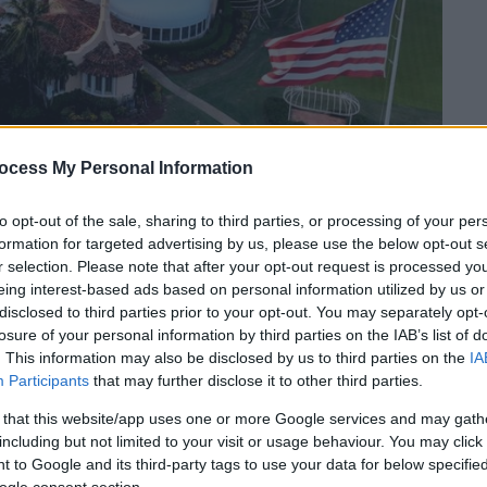
ocess My Personal Information
P Photo/Steve Helber, File)
to opt-out of the sale, sharing to third parties, or processing of your per
formation for targeted advertising by us, please use the below opt-out s
 το ΕΘΝΟΣ στη Google
r selection. Please note that after your opt-out request is processed y
eing interest-based ads based on personal information utilized by us or
) των
ΗΠΑ
ανακοίνωσε ότι πράκτορές της
disclosed to third parties prior to your opt-out. You may separately opt-
ικίας περίπου 20 ετών ο οποίος
επιχείρησε
losure of your personal information by third parties on the IAB’s list of
. This information may also be disclosed by us to third parties on the
IA
ρο ασφαλείας του θερέτρου του
Ντόναλντ
Participants
that may further disclose it to other third parties.
 Μπιτς της Φλόριντα.
 that this website/app uses one or more Google services and may gath
στην Ουάσινγκτον.
including but not limited to your visit or usage behaviour. You may click 
 to Google and its third-party tags to use your data for below specifi
ogle consent section.