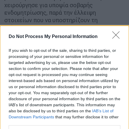
χειρούργησε για υποψία σοβαρής
ενδομητρίωσης, παρά την έλλειψη
στοιχείων που να υποστηρίζουν τη
διάγνωση.
Do Not Process My Personal Information
ΔΙΑΒΑΣΤΕ ΕΠΙΣΗΣ
If you wish to opt-out of the sale, sharing to third parties, or
Κόσμος
|
24.02.2026 07:50
processing of your personal or sensitive information for
targeted advertising by us, please use the below opt-out
Σε άλλον πλανήτη: Influencer
section to confirm your selection. Please note that after your
πλήρωσε 14.000 δολάρια για πρώτη
opt-out request is processed you may continue seeing
θέση στη Singapore Airlines... μόνο
interest-based ads based on personal information utilized by
για την εμπειρία
us or personal information disclosed to third parties prior to
your opt-out. You may separately opt-out of the further
disclosure of your personal information by third parties on the
IAB’s list of downstream participants. This information may
also be disclosed by us to third parties on the
IAB’s List of
Αρκετές ανέφεραν ότι υπέφεραν από πόνο
Downstream Participants
that may further disclose it to other
για μήνες ή χρόνια μετά την επέμβαση.
third parties.