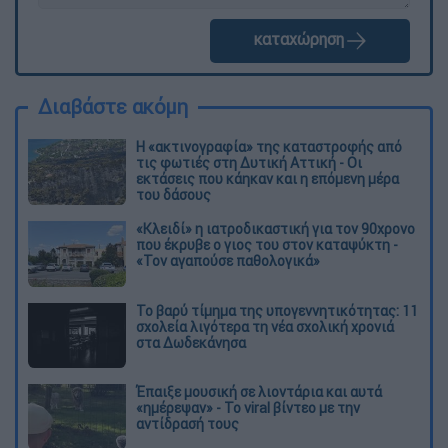
καταχώρηση
Διαβάστε ακόμη
Η «ακτινογραφία» της καταστροφής από
τις φωτιές στη Δυτική Αττική - Οι
εκτάσεις που κάηκαν και η επόμενη μέρα
του δάσους
«Κλειδί» η ιατροδικαστική για τον 90χρονο
που έκρυβε ο γιος του στον καταψύκτη -
«Τον αγαπούσε παθολογικά»
Το βαρύ τίμημα της υπογεννητικότητας: 11
σχολεία λιγότερα τη νέα σχολική χρονιά
στα Δωδεκάνησα
Έπαιξε μουσική σε λιοντάρια και αυτά
«ημέρεψαν» - Το viral βίντεο με την
αντίδρασή τους