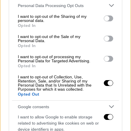
Please note that this website/app uses one or more Google
Μία γυναίκα υποβλήθηκε σε
χειρουργική
Personal Data Processing Opt Outs
services and may gather and store information including but
επέμβαση
για την
αφαίρεση των ωοθηκών
not limited to your visit or usage behaviour. You may click to
I want to opt-out of the Sharing of my
και της μήτρας της από τον γυναικολόγο
,
personal data.
grant or deny consent to Google and its third-party tags to
Opted In
παρόλο που ουσιαστικά δεν υπήρχε καμία
use your data for below specified purposes in below Google
consent section.
ένδειξη ενδομητρίωσης, σύμφωνα με το
I want to opt-out of the Sale of my
Personal Data.
ABC.
Opted In
«Απόλυτα πεπεισμένος»
I want to opt-out of processing my
Personal Data for Targeted Advertising.
Opted In
Ο ειδικός αρνήθηκε οποιαδήποτε
αδικοπραγία και δήλωσε στο ABC ότι δεν
I want to opt-out of Collection, Use,
Retention, Sale, and/or Sharing of my
έχει πραγματοποιήσει ποτέ χειρουργικές
Personal Data that Is Unrelated with the
Purposes for which it was collected.
επεμβάσεις ενδομητρίωσης εκτός αν ήταν
Opted Out
«απόλυτα πεπεισμένος» για το όφελός τους
για τις ασθενείς του.
Google consents
I want to allow Google to enable storage
Η πολιτειακή πρωθυπουργός της Βικτώριας,
related to advertising like cookies on web or
Τζασίντα Άλαν, εξέφρασε την αποστροφή
device identifiers in apps.