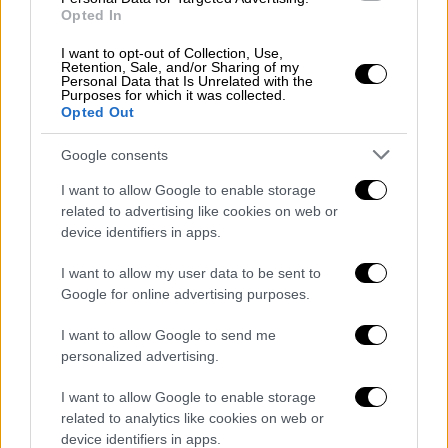
Opted In
περιεχόμενο από άτομα με παρόμοιες
απόψεις
. Παράλληλα, όπως επισημαίνει ο
I want to opt-out of Collection, Use,
Retention, Sale, and/or Sharing of my
Φαρίντ στο CNN, αρκετά κοινωνικά δύκτυα
Personal Data that Is Unrelated with the
Purposes for which it was collected.
έχουν περιορίσει την αυστηρή εποπτεία του
Opted Out
περιεχομένου.
Google consents
«Το περιεχόμενο είναι πιο ρεαλιστικό, ο
I want to allow Google to enable storage
όγκος του μεγαλύτερος και η διείσδυσή του
related to advertising like cookies on web or
βαθύτερη. Αυτή είναι η νέα πραγματικότητα
device identifiers in apps.
και ναι, είναι εξαιρετικά χαοτική»
, τονίζει.
I want to allow my user data to be sent to
Η πλατφόρμα X ανακοίνωσε την περασμένη
Google for online advertising purposes.
εβδομάδα ότι, θα λάβει ορισμένα
μέτρα κατά
I want to allow Google to send me
των ψευδών βίντεο που δημιουργούνται με
personalized advertising.
τεχνητή νοημοσύνη σε περιόδους πολέμου
.
Σύμφωνα με τον Νικίτα Μπιέρ, οι δημιουργοί
I want to allow Google to enable storage
περιεχομένου που θα δημοσιεύουν τέτοια
related to analytics like cookies on web or
device identifiers in apps.
βίντεο χωρίς να αναφέρουν ότι είναι προϊόν