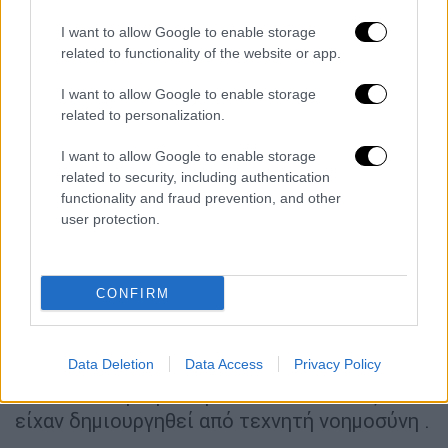
τεχνητής νοημοσύνης,
θα αποκλείονται για
I want to allow Google to enable storage
90 ημέρες από το πρόγραμμα αμοιβών και, σε
related to functionality of the website or app.
περίπτωση επανάληψης, μόνιμα
.
I want to allow Google to enable storage
Παράλληλα, άλλες μεγάλες πλατφόρμες,
related to personalization.
όπως το
TikTok
, το
Facebook
και το
I want to allow Google to enable storage
Instagram
, δεν απάντησαν σε ερωτήματα
related to security, including authentication
σχετικά με τη διάδοση ψευδών εικόνων για
functionality and fraud prevention, and other
τον πόλεμο.
user protection.
Ο ίδιος ο Σαρνταριζαντέχ έχει επισημάνει
ότι σε ορισμένες περιπτώσεις ακόμη και το
CONFIRM
chatbot
τεχνητής νοημοσύνης της
πλατφόρμας, το
Grok
, συνέβαλε στην
παραπληροφόρηση, χαρακτηρίζοντας ως
Data Deletion
Data Access
Privacy Policy
αυθεντικά ορισμένα βίντεο και εικόνες που
είχαν δημιουργηθεί από τεχνητή νοημοσύνη .