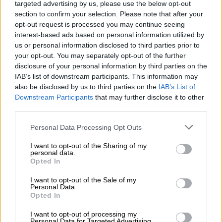
Παρά τις καθημερινές προσπάθειες
targeted advertising by us, please use the below opt-out
αποδόμησης των ψευδών ειδήσεων από
section to confirm your selection. Please note that after your
opt-out request is processed you may continue seeing
ειδικούς όπως ο Σαρνταριζαντέχ,
νέα
interest-based ads based on personal information utilized by
παραπλανητικά βίντεο εμφανίζονται με
us or personal information disclosed to third parties prior to
ταχύτητα που, δύσκολα μπορεί κανείς να
your opt-out. You may separately opt-out of the further
ακολουθήσει
.
Πολλά από αυτά είναι
τόσο
disclosure of your personal information by third parties on the
IAB’s list of downstream participants. This information may
ρεαλιστικά, ώστε ο μέσος χρήστης που
also be disclosed by us to third parties on the
IAB’s List of
περιηγείται γρήγορα στο κινητό του,
Downstream Participants
that may further disclose it to other
δύσκολα αντιλαμβάνεται ότι πρόκειται για
third parties.
κατασκευασμένο υλικό
.
Please note that this website/app uses one or more Google
Personal Data Processing Opt Outs
Η εξάπλωση αυτής της ψηφιακής
services and may gather and store information including but
παραπληροφόρησης έρχεται σε μια εποχή
not limited to your visit or usage behaviour. You may click to
I want to opt-out of the Sharing of my
personal data.
που η αναζήτηση της αλήθειας είναι ήδη ένα
grant or deny consent to Google and its third-party tags to
Opted In
use your data for below specified purposes in below Google
δύσκολο εγχείρημα. Η
πολιτική πόλωση
, ο
consent section.
I want to opt-out of the Sale of my
κατακερματισμός της ενημέρωσης
και οι
Personal Data.
αλγόριθμοι
των κοινωνικών δικτύων έχουν
Opted In
δημιουργήσει «φούσκες» πληροφοριών,
με
I want to opt-out of processing my
τους χρήστες να βλέπουν κυρίως
Personal Data for Targeted Advertising.