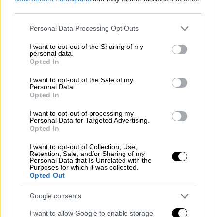
third parties.
Τα πυρά στην
Ντιμόνα
είναι
«απάντηση
» σε
πλήγμα εναντίον της ιρανικής πυρηνικής
Please note that this website/app uses one or more Google
Personal Data Processing Opt Outs
εγκατάστασης στη Νατάνζ, μετέδωσε η
services and may gather and store information including but
not limited to your visit or usage behaviour. You may click to
I want to opt-out of the Sharing of my
ιρανική τηλεόραση.
personal data.
grant or deny consent to Google and its third-party tags to
Opted In
use your data for below specified purposes in below Google
Σύμφωνα με Ισραηλινούς δημοσιογράφους
consent section.
I want to opt-out of the Sale of my
ειδικούς σε στρατιωτικές υποθέσεις, «η
Personal Data.
αποτυχία να αναχαιτιστούν οι δύο ιρανικοί
Opted In
βαλλιστικοί πύραυλοι που έπληξαν την
I want to opt-out of processing my
Ντιμόνα και την Αράντ εξηγείται από
Personal Data for Targeted Advertising.
Opted In
διαφορετικές συνθήκες που δεν έχουν
σχέση μεταξύ τους»
I want to opt-out of Collection, Use,
Retention, Sale, and/or Sharing of my
Personal Data that Is Unrelated with the
Οι δύο αποτυχίες αναχαίτισης
«στην ίδια
Purposes for which it was collected.
Opted Out
ζώνη με δύο ώρες διαφορά είναι παρά
απόλυτη σύμπτωση»,
ανέφεραν οι Times of
Google consents
Israel, απηχώντας τις δηλώσεις της
I want to allow Google to enable storage
Πολεμική Αεροπορίας στους στρατιωτικούς