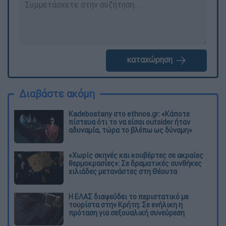
καταχώρηση
Διαβάστε ακόμη
Kadebostany στο ethnos.gr: «Κάποτε
πίστευα ότι το να είσαι outsider ήταν
αδυναμία, τώρα το βλέπω ως δύναμη»
«Χωρίς σκηνές και κουβέρτες σε ακραίες
θερμοκρασίες»: Σε δραματικές συνθήκες
χιλιάδες μετανάστες στη Θέουτα
Η ΕΛΑΣ διαψεύδει το περιστατικό με
τουρίστα στην Κρήτη: Σε ενήλικη η
πρόταση για σεξουαλική συνεύρεση