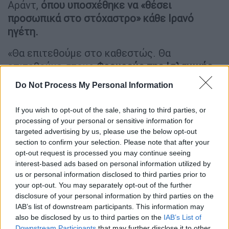
Αράντ,
όπου υποσχέθηκε να «θέσει
προσωπικά στο στόχαστρο» κάθε Ιρανό
ηγέτη.
«Θα επιτεθούμε στο καθεστώς. Θα
επιτεθούμε στους
Φρουρούς της Ισλαμικής
Επανάστασης
, αυτήν την εγκληματική
Do Not Process My Personal Information
συμμορία», είπε. «Και θα τους θέσουμε
προσωπικά στο στόχαστρο, τους ηγέτες
If you wish to opt-out of the sale, sharing to third parties, or
τους, τις εγκαταστάσεις τους, τα οικονομικά
processing of your personal or sensitive information for
στοιχεία ενεργητικού τους», δήλωσε στους
targeted advertising by us, please use the below opt-out
section to confirm your selection. Please note that after your
δημοσιογράφους.
opt-out request is processed you may continue seeing
interest-based ads based on personal information utilized by
Ο
πρωθυπουργός
κάλεσε για άλλη μια φορά
us or personal information disclosed to third parties prior to
τον πληθυσμό «να σπεύσει στα καταφύγια»
your opt-out. You may separately opt-out of the further
σε περίπτωση συναγερμού.
«Εδώ στην
disclosure of your personal information by third parties on the
Αράντ, είναι θαύμα που κανείς δεν
IAB’s list of downstream participants. This information may
also be disclosed by us to third parties on the
IAB’s List of
σκοτώθηκε».
Downstream Participants
that may further disclose it to other