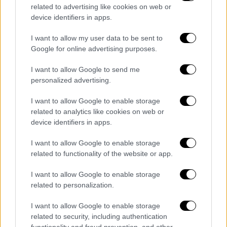
related to advertising like cookies on web or
συντάκτες.
device identifiers in apps.
Οι
αντιαεροπορικοί
συναγερμοί
και οι
I want to allow my user data to be sent to
εκτοξεύσεις πυραύλων συνεχίστηκαν
Google for online advertising purposes.
σήμερα το πρωί με σταθερό ρυθμό στο
I want to allow Google to send me
Ισραήλ, τουλάχιστον έξι, σύμφωνα με τους
personalized advertising.
Times of Israel.
Οι ομοβροντίες προκάλεσαν
τον τραυματισμό ενός ανθρώπου στην
I want to allow Google to enable storage
περιοχή του Τελ Αβίβ, σύμφωνα με το
related to analytics like cookies on web or
device identifiers in apps.
ισραηλινό αντίστοιχο του Ερυθρού Σταυρού,
Magen David Adom (MDA).
I want to allow Google to enable storage
related to functionality of the website or app.
Μετά τις ομοβροντίες που εξαπέλυσε το
Ιράν
στην
Ντιμόνα
και την
Αράντ
, η ισραηλινή
I want to allow Google to enable storage
related to personalization.
παθητική άμυνα ενίσχυσε τα μέτρα
προστασίας στο νότιο τμήμα της χώρας, που
I want to allow Google to enable storage
ειχε γλιτώσει μέχρι τώρα από τους
related to security, including authentication
πυραύλους.
functionality and fraud prevention, and other