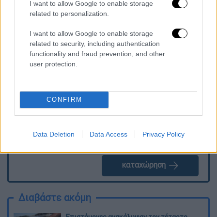
I want to allow Google to enable storage
που ακολούθησε με το 15,5%.
related to personalization.
I want to allow Google to enable storage
related to security, including authentication
Τα σχολιά σας δημοσιεύονται άμεσα με δική σας ευθύνη. Το
functionality and fraud prevention, and other
ΕΘΝΟΣ θα παρεμβαίνει και τα προσβλητικά σχόλια θα
user protection.
διαγράφονται
CONFIRM
Data Deletion
Data Access
Privacy Policy
καταχώρηση
Διαβάστε ακόμη
Επιστήμονες ανακάλυψαν τον τέταρτο