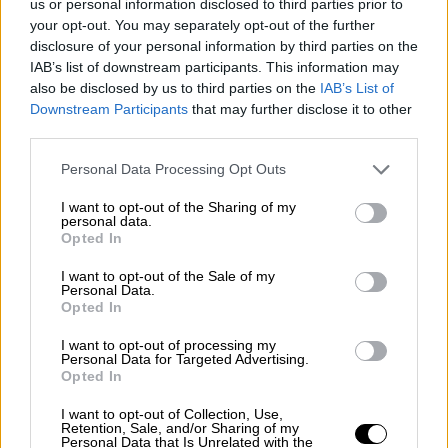
us or personal information disclosed to third parties prior to
ΔΙΑΒΑΣΤΕ ΕΠΙΣΗΣ
your opt-out. You may separately opt-out of the further
disclosure of your personal information by third parties on the
Κόσμος
|
22.03.2026 22:28
IAB’s list of downstream participants. This information may
Νίκη του Χριστιανοδημοκρατικού
also be disclosed by us to third parties on the
IAB’s List of
Κόμματος στις εκλογές της
Downstream Participants
that may further disclose it to other
Ρηνανίας-Παλατινάτου
third parties.
Please note that this website/app uses one or more Google
Personal Data Processing Opt Outs
services and may gather and store information including but
not limited to your visit or usage behaviour. You may click to
I want to opt-out of the Sharing of my
personal data.
Ο απερχόμενος δήμαρχος της Μασσαλίας
grant or deny consent to Google and its third-party tags to
Opted In
use your data for below specified purposes in below Google
Μπενουά Παγιάν
αναμένεται να λάβει 53%
consent section.
I want to opt-out of the Sale of my
έως 55,2% των ψήφων έναντι του
Personal Data.
ακροδεξιού υποψήφιου Φρανκ Αλιζιό που
Opted In
έπεται με 39,1% έως 41,5% των ψήφων.
I want to opt-out of processing my
Personal Data for Targeted Advertising.
Ο πρώην πρωθυπουργός της κυβέρνησης του
Opted In
Εμανουέλ Μακρόν Εντουάρ Φιλίπ
I want to opt-out of Collection, Use,
επανενεξελέγη δήμαρχος της Χάβρης
Retention, Sale, and/or Sharing of my
Personal Data that Is Unrelated with the