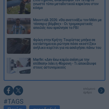
γνωστό τύπο μεταδοτικού καρκίνου στον
κόσμο
Μουντιάλ 2026: «Θα ανατινάξω τον Μέσι με
τέσσερις βόμβες» - Οι τρομοκρατικές
απειλές που ερεύνησε το FBI
Φρίκη στην Κρήτη: Τουρίστας μπήκε σε
κατάστημα και ρώτησε πόσο «κοστίζει»
ανήλικο κορίτσι για να ασελγήσει πάνω του
Marfin: «Δεν έχω καμία σχέση με την
επίθεση» λέει η 46χρονη - Τι αποκάλυψε
στους αστυνομικούς
επόμενο
άρθρο
#TAGS