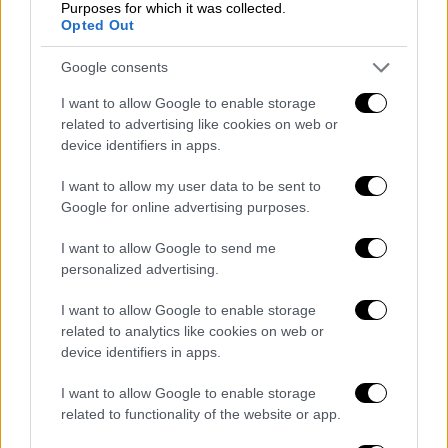
εξασφαλίζοντας ποσοστό 47% .
Purposes for which it was collected.
Opted Out
Ο ακροδεξιός
Εθνικός
Συναγερμός
απέτυχε
Google consents
να κερδίσει την πόλη της Τουλόν, που
αποτελούσε, μαζί με την Μασσαλία, έναν από
I want to allow Google to enable storage
τους κύριους στόχους του στις δημοτικές
related to advertising like cookies on web or
device identifiers in apps.
εκλογές.
I want to allow my user data to be sent to
Η βουλευτής του Εθνικού Συναγερμού
Λορ
Google for online advertising purposes.
Λαβαλέτ (
46,5%) ηττήθηκε στην Τουλόν από
την υποψήφια της δεξιάς Ζοζέ Μασί που
I want to allow Google to send me
εξασφάλισε το 53,5% των ψήφων, σύμφωνα
personalized advertising.
με exit poll του Elabe.
I want to allow Google to enable storage
related to analytics like cookies on web or
Στην
Νίκαια
, νικητής των δημοτικών
device identifiers in apps.
εκλογών είναι ο σύμμαχος του Εθνικού
Συναγερμού Ερίκ Σιοτί με το 45% , έναντι
I want to allow Google to enable storage
του υποψηφίου της δεξιάς που εξασφάλισε
related to functionality of the website or app.
το 39,5% και της συμμαχίας της αριστεράς