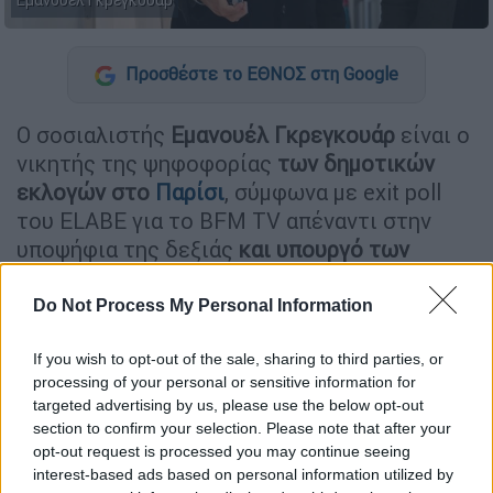
Εμανουέλ Γκρεγκουάρ
Προσθέστε το ΕΘΝΟΣ στη Google
Ο σοσιαλιστής
Εμανουέλ
Γκρεγκουάρ
είναι ο
νικητής της ψηφοφορίας
των δημοτικών
εκλογών στο
Παρίσ
ι
, σύμφωνα με exit poll
του ELABE για το BFM TV απέναντι στην
υποψήφια της δεξιάς
και υπουργό των
κυβερνήσεων Σαρκοζί και Μακρόν Ρασιντά
Ντατί.
Do Not Process My Personal Information
Η αριστερά διατήρησε την
Μασσαλία
,
If you wish to opt-out of the sale, sharing to third parties, or
δεύτερη σε μέγεθος πόλη της Γαλλίας,
processing of your personal or sensitive information for
targeted advertising by us, please use the below opt-out
απέναντι στον υποψήφιο του Εθνικού
section to confirm your selection. Please note that after your
Συναγερμού, σύμφωνα με τα exit poll.
opt-out request is processed you may continue seeing
interest-based ads based on personal information utilized by