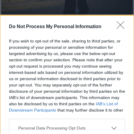
Ισραήλ (AP)
Do Not Process My Personal Information
Προσθέστε το ΕΘΝΟΣ στη Google
If you wish to opt-out of the sale, sharing to third parties, or
processing of your personal or sensitive information for
targeted advertising by us, please use the below opt-out
Σύμφωνα με ενημέρωση των
ισραηλινών
section to confirm your selection. Please note that after your
υπηρεσιών διάσωσης,
τουλάχιστον
12
opt-out request is processed you may continue seeing
άνθρωποι
τραυματίστηκαν σήμερα σε
δύο
interest-based ads based on personal information utilized by
πόλεις κοντά στο
Τελ Αβίβ
που έγιναν
us or personal information disclosed to third parties prior to
your opt-out. You may separately opt-out of the further
στόχοι
ιρανικών
πυραυλικών επιθέσεων.
disclosure of your personal information by third parties on the
IAB’s list of downstream participants. This information may
Η ανακοίνωση της MDA
also be disclosed by us to third parties on the
IAB’s List of
Downstream Participants
that may further disclose it to other
third parties.
ΔΙΑΒΑΣΤΕ ΕΠΙΣΗΣ
Please note that this website/app uses one or more Google
Personal Data Processing Opt Outs
Κόσμος
|
24.03.2026 23:23
services and may gather and store information including but