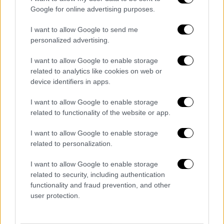
συμπεριλαμβανομένων έξι παιδιών»,
Google for online advertising purposes.
ανακοίνωσε η Μαγκέν Νταβίντ Αντόμ (MDA),
I want to allow Google to send me
η ισραηλινή υπηρεσία που είναι αντίστοιχη
personalized advertising.
του Ερυθρού Σταυρού.
I want to allow Google to enable storage
Σύμφωνα με την ίδια πηγή,
τρεις άνθρωποι
related to analytics like cookies on web or
τραυματίστηκαν εξαιτίας έκρηξης στην πόλη
device identifiers in apps.
Γκιβάτ Σμούελ, κοντά στο Μπνέι Μπρακ.
I want to allow Google to enable storage
related to functionality of the website or app.
I want to allow Google to enable storage
Τα σχολιά σας δημοσιεύονται άμεσα με δική σας ευθύνη. Το
ΕΘΝΟΣ θα παρεμβαίνει και τα προσβλητικά σχόλια θα
related to personalization.
διαγράφονται
I want to allow Google to enable storage
related to security, including authentication
functionality and fraud prevention, and other
user protection.