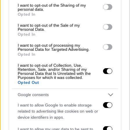
Ιράν: «Μη εχθρικά πλοία» μπορούν να
not limited to your visit or usage behaviour. You may click to
I want to opt-out of the Sharing of my
personal data.
διέλθουν από τα Στενά του Ορμούζ
grant or deny consent to Google and its third-party tags to
Opted In
use your data for below specified purposes in below Google
consent section.
I want to opt-out of the Sale of my
Κόσμος
|
24.03.2026 23:12
Personal Data.
Opted In
Το deal του Τραμπ με το Ιράν: Οι 11
σκληροί όροι, τα 3 μεγάλα
I want to opt-out of processing my
Personal Data for Targeted Advertising.
ανταλλάγματα και το 15ο σημείο-
Opted In
μυστήριο
I want to opt-out of Collection, Use,
Retention, Sale, and/or Sharing of my
Personal Data that Is Unrelated with the
Purposes for which it was collected.
Opted Out
Στο
Μπνέι Μπρακ
, διασώστες «προσέφεραν
τις πρώτες βοήθειες και διακόμισαν εννέα
Google consents
τραυματίες» σε νοσοκομεία, μεταξύ των
I want to allow Google to enable storage
οποίων «ένας 23χρονος που τραυματίστηκε
related to advertising like cookies on web or
από θραύσματα» και «
οκτώ άλλοι με
device identifiers in apps.
ελαφρύτερα τραύματα
(…)
I want to allow my user data to be sent to