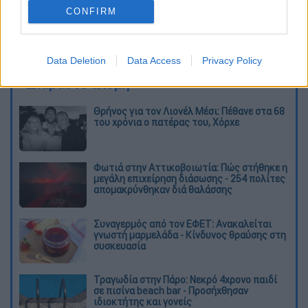
CONFIRM
καταχώρηση
Data Deletion
Data Access
Privacy Policy
Διαβάστε ακόμη
Θρήνος για τον Λιονέλ Μέσι: Πέθανε στα 68
του χρόνια ο πατέρας του, Χόρχε
Φωτιά στην Αττικοβοιωτία: Πώς στήθηκε η
μεγάλη επιχείρηση διάσωσης - 254 πολίτες
απομακρύνθηκαν διά θαλάσσης
Συναγερμός από τον ΕΦΕΤ: Ανακαλείται
γνωστή μαρμελάδα - Κίνδυνος θραύσης στη
συσκευασία
Τραγωδία στην Πάρο: Νεκρό 4χρονο παιδί
σε πισίνα beach bar - Προσήχθησαν
ιδιοκτήτης και γονείς