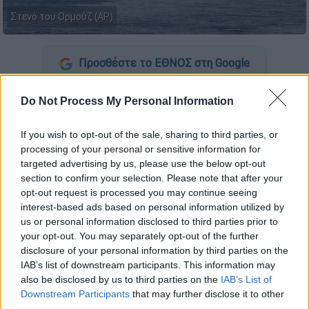
Στενό του Ορμούζ (AP)
Προσθέστε το ΕΘΝΟΣ στη Google
Το
Ιράν
ενημέρωσε τον
Διεθνή Ναυτιλιακό
Do Not Process My Personal Information
Οργανισμό (International Maritime
Organization / IMO)
ότι «μη εχθρικά πλοία»
If you wish to opt-out of the sale, sharing to third parties, or
processing of your personal or sensitive information for
μπορούν να διέλθουν από το
Στενό του
targeted advertising by us, please use the below opt-out
Ορμούζ
κατόπιν συντονισμού με τις ιρανικές
section to confirm your selection. Please note that after your
Aρχές,
μεταδίδουν
οι Financial Times
opt-out request is processed you may continue seeing
επικαλούμενοι την επιστολή της
Τεχεράνης
interest-based ads based on personal information utilized by
us or personal information disclosed to third parties prior to
στον IMO
.
your opt-out. You may separately opt-out of the further
disclosure of your personal information by third parties on the
Στην επιστολή που κοινοποιήθηκε σήμερα
IAB’s list of downstream participants. This information may
στα κράτη μέλη του IMO και περιήλθε
εις
also be disclosed by us to third parties on the
IAB’s List of
γνώση των Financial Times
, το υπουργείο
Downstream Participants
that may further disclose it to other
third parties.