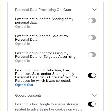
Εξωτερικών του
Ιράν αναφέρει ότι η
Τεχεράνη
«έλαβε αναγκαία και αναλογικά
Please note that this website/app uses one or more Google
Personal Data Processing Opt Outs
μέτρα για να μην επιτρέψει στους
services and may gather and store information including but
επιτεθέμενους και στους υποστηρικτές
not limited to your visit or usage behaviour. You may click to
I want to opt-out of the Sharing of my
personal data.
grant or deny consent to Google and its third-party tags to
τους να εκμεταλλευτούν το
Στενό του
Opted In
use your data for below specified purposes in below Google
Oρμούζ
για να προωθήσουν εχθρικές
consent section.
I want to opt-out of the Sale of my
επιχειρήσεις εναντίον του Ιράν».
Personal Data.
Opted In
ΔΙΑΒΑΣΤΕ ΕΠΙΣΗΣ
I want to opt-out of processing my
Personal Data for Targeted Advertising.
Opted In
Κόσμος
|
24.03.2026 20:53
Φρίκη στη Βραζιλία: Ομάδα νεαρών
I want to opt-out of Collection, Use,
Retention, Sale, and/or Sharing of my
ξυλοκόπησε με σίδερα και ξύλα ένα
Personal Data that Is Unrelated with the
Purposes for which it was collected.
καπιμπάρα
Opted Out
Google consents
Κόσμος
|
24.03.2026 20:40
Ο Τραμπ λέει πως το Ιράν δέχθηκε να
I want to allow Google to enable storage
related to advertising like cookies on web or