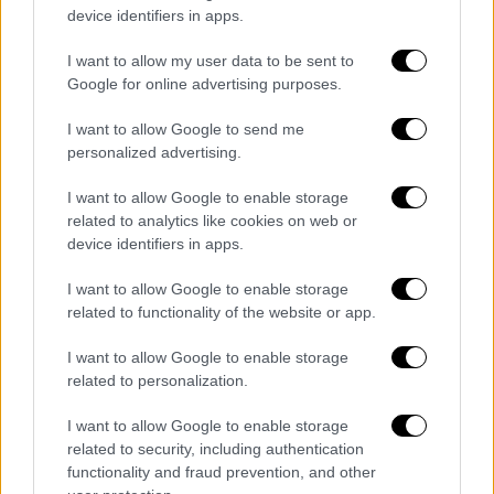
μην έχει ποτέ πυρηνικά και θέλει
device identifiers in apps.
συμφωνία - «Μας έκαναν και ένα
τεράστιο δώρο»
I want to allow my user data to be sent to
Google for online advertising purposes.
I want to allow Google to send me
personalized advertising.
Το
Ιράν
διευκρινίζει πως
δεν θα επιτρέψει
τη διέλευση σε πλοία
που συνδέονται με τις
I want to allow Google to enable storage
ΗΠΑ, το Ισραήλ και άλλες χώρες που
related to analytics like cookies on web or
device identifiers in apps.
συμμετέχουν στις επιθέσεις εναντίον της
Ισλαμικής Δημοκρατίας.
I want to allow Google to enable storage
related to functionality of the website or app.
I want to allow Google to enable storage
Τα σχολιά σας δημοσιεύονται άμεσα με δική σας ευθύνη. Το
related to personalization.
ΕΘΝΟΣ θα παρεμβαίνει και τα προσβλητικά σχόλια θα
διαγράφονται
I want to allow Google to enable storage
related to security, including authentication
functionality and fraud prevention, and other