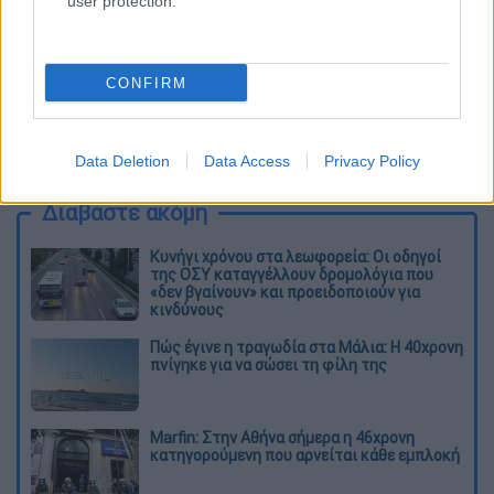
user protection.
CONFIRM
καταχώρηση
Data Deletion
Data Access
Privacy Policy
Διαβάστε ακόμη
Κυνήγι χρόνου στα λεωφορεία: Οι οδηγοί
της ΟΣΥ καταγγέλλουν δρομολόγια που
«δεν βγαίνουν» και προειδοποιούν για
κινδύνους
Πώς έγινε η τραγωδία στα Μάλια: Η 40χρονη
πνίγηκε για να σώσει τη φίλη της
Marfin: Στην Αθήνα σήμερα η 46χρονη
κατηγορούμενη που αρνείται κάθε εμπλοκή