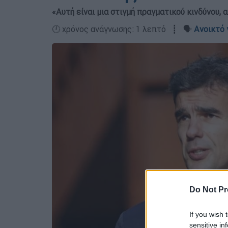
«Αυτή είναι μια στιγμή πραγματικού κινδύνου, 
🕛 χρόνος ανάγνωσης: 1 λεπτό ┋ 🗣️
Ανοικτό 
Do Not Pr
If you wish 
sensitive in