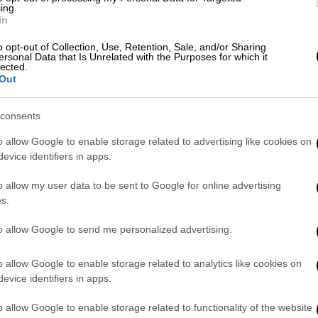
ing.
In
ροτάσεις Τραμπ - Τα αντικρουόμενα
o opt-out of Collection, Use, Retention, Sale, and/or Sharing
ersonal Data that Is Unrelated with the Purposes for which it
 για «κόλαση»
lected.
Out
consents
 αίθουσας των 1,6 εκατ. ευρώ - Τα
o allow Google to enable storage related to advertising like cookies on
evice identifiers in apps.
o allow my user data to be sent to Google for online advertising
s.
ίον του BBC
ζητώντας αποζημίωση ύψους
to allow Google to send me personalized advertising.
ερικανός πρόεδρος κατηγορεί τον
ια δυσφήμιση σχετικά με τον τρόπο που
o allow Google to enable storage related to analytics like cookies on
ιλίας που εκφώνησε στις 6 Ιανουαρίου
evice identifiers in apps.
ισβάλουν στο Καπιτώλιο.
o allow Google to enable storage related to functionality of the website