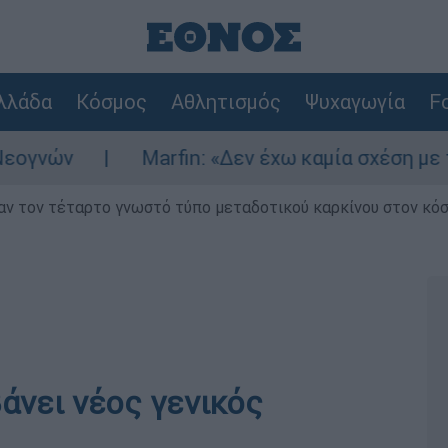
λλάδα
Κόσμος
Αθλητισμός
Ψυχαγωγία
Fo
ών
Marfin: «Δεν έχω καμία σχέση με την ε
ν τον τέταρτο γνωστό τύπο μεταδοτικού καρκίνου στον κό
άνει νέος γενικός