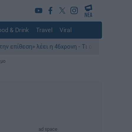
od & Drink
Travel
Viral
πίθεση» λέει η 46χρονη - Τι αποκάλυψε στους ασ
σμο