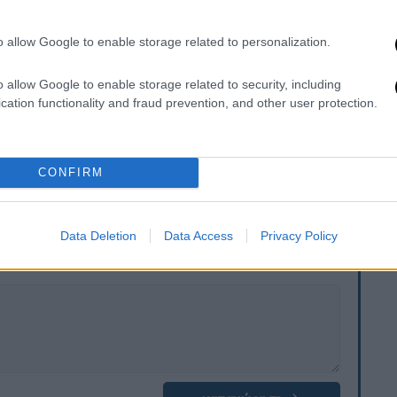
κινδύνου
, αλλά και πραγματικής ευκαιρίας.
 ενέργεια για να βρίσκεται τόσο εκεί που
o allow Google to enable storage related to personalization.
που βρίσκεται το κοινό», δήλωσε ο Μπρίτιν
o allow Google to enable storage related to security, including
cation functionality and fraud prevention, and other user protection.
διοτηλεοπτικής εμπειρίας του Μπρίτιν, τ
ο
 αναπληρωτή γενικό διευθυντή.
CONFIRM
. Το ΕΘΝΟΣ θα παρεμβαίνει και τα προσβλητικά σχόλια θα
Data Deletion
Data Access
Privacy Policy