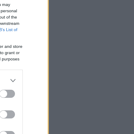
ou may
 personal
out of the
 downstream
B’s List of
er and store
to grant or
ed purposes