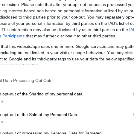
r selection. Please note that after your opt-out request is processed y
eing interest-based ads based on personal information utilized by us or
disclosed to third parties prior to your opt-out. You may separately opt-
losure of your personal information by third parties on the IAB’s list of
. This information may also be disclosed by us to third parties on the
IA
αμβάνει καθήκοντα νέου γενικού διευθυντή του BBC (AP)
Participants
that may further disclose it to other third parties.
 that this website/app uses one or more Google services and may gath
including but not limited to your visit or usage behaviour. You may click 
 το ΕΘΝΟΣ στη Google
 to Google and its third-party tags to use your data for below specifi
ogle consent section.
Μπρίτιν
αναλαμβάνει
γενικός διευθυντής
l Data Processing Opt Outs
ει τον Τιμ Ντέιβι ο οποίος παραιτήθηκε
o opt-out of the Sharing of my personal data.
 επίμαχο μοντάζ μιας ομιλίας του
In
π, η οποία μεταδόθηκε από την εκπομπή
o opt-out of the Sale of my Personal Data.
In
to opt-out of processing my Personal Data for Targeted