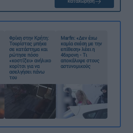
καταχώρηση
Φρίκη στην Κρήτη:
Marfin: «Δεν έχω
Τουρίστας μπήκε
καμία σχέση με την
σε κατάστημα και
επίθεση» λέει η
ρώτησε πόσο
46χρονη - Τι
«κοστίζει» ανήλικο
αποκάλυψε στους
κορίτσι για να
αστυνομικούς
ασελγήσει πάνω
του