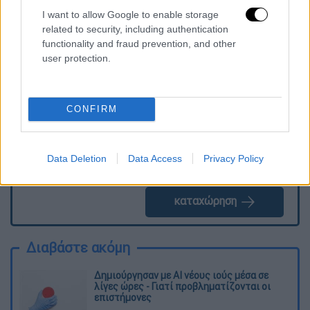
I want to allow Google to enable storage
related to security, including authentication
Τα σχολιά σας δημοσιεύονται άμεσα με δική σας ευθύνη. Το
functionality and fraud prevention, and other
ΕΘΝΟΣ θα παρεμβαίνει και τα προσβλητικά σχόλια θα
user protection.
διαγράφονται
CONFIRM
Data Deletion
Data Access
Privacy Policy
καταχώρηση
Διαβάστε ακόμη
Δημιούργησαν με AI νέους ιούς μέσα σε
λίγες ώρες - Γιατί προβληματίζονται οι
επιστήμονες