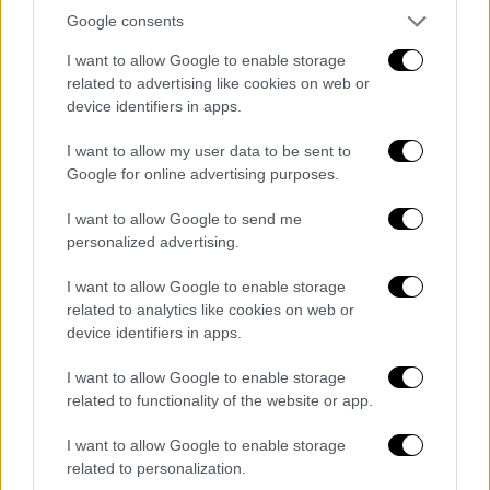
το Ιράν - Σειρήνες ηχούν στην
Google consents
Ιερουσαλήμ
I want to allow Google to enable storage
Ο
ισραηλινός στρατός
ανέφερε απόψε ότι
related to advertising like cookies on web or
device identifiers in apps.
πύραυλοι εκτοξεύτηκαν από το
Ιράν
προς
την κατεύθυνση του ισραηλινού εδάφους.
I want to allow my user data to be sent to
Google for online advertising purposes.
Σειρήνες
ακούγονται στην Ιερουσαλήμ
,
σύμφωνα με δημοσιογράφους του Γαλλικού
I want to allow Google to send me
Πρακτορείου.
personalized advertising.
«
Πριν από λίγο οι IDF
(σ.σ. οι ένοπλες
I want to allow Google to enable storage
related to analytics like cookies on web or
δυνάμεις του Ισραήλ) εντόπισαν
device identifiers in apps.
εκτοξεύσεις πυραύλων από το Ιράν προς την
κατεύθυνση του κράτους του Ισραήλ. Τα
I want to allow Google to enable storage
αμυντικά συστήματα ενεργοποιήθηκαν
για να
related to functionality of the website or app.
εξουδετερώσουν την απειλή
», ανέφερε ο
I want to allow Google to enable storage
στρατός σε ανάρτηση στο Telegram.
related to personalization.