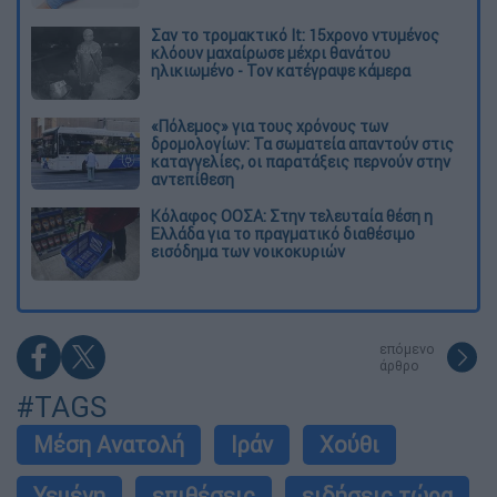
Σαν το τρομακτικό It: 15χρονο ντυμένος
κλόουν μαχαίρωσε μέχρι θανάτου
ηλικιωμένο - Τον κατέγραψε κάμερα
«Πόλεμος» για τους χρόνους των
δρομολογίων: Τα σωματεία απαντούν στις
καταγγελίες, οι παρατάξεις περνούν στην
αντεπίθεση
Κόλαφος ΟΟΣΑ: Στην τελευταία θέση η
Ελλάδα για το πραγματικό διαθέσιμο
εισόδημα των νοικοκυριών
επόμενο
άρθρο
#TAGS
Μέση Ανατολή
Ιράν
Χούθι
Υεμένη
επιθέσεις
ειδήσεις τώρα