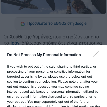
Προσθέστε το ΕΘΝΟΣ στη Google
Οι
Χούθι της Υεμένης
, που στηρίζονται από
το
Ιράν
, δήλωσαν απόψε ότι είναι έτοιμοι να
επέμβουν στρατιωτικά, υπό ορισμένες
προϋποθέσεις,
εφόσον συνεχιστούν οι
Do Not Process My Personal Information
επιθέσεις εναντίον της Τεχεράνης
.
If you wish to opt-out of the sale, sharing to third parties, or
Ο στρατιωτικός εκπρόσωπος
των Χούθι
processing of your personal or sensitive information for
targeted advertising by us, please use the below opt-out
Γιαχία Σαρέε
είπε ότι θα εμπλακούν στον
section to confirm your selection. Please note that after your
πόλεμο εάν νέοι σύμμαχοι ενωθούν με τις
opt-out request is processed you may continue seeing
ΗΠΑ και το
Ισραήλ
ή αν χρησιμοποιηθεί η
interest-based ads based on personal information utilized by
Ερυθρά Θάλασσα για επιθέσεις εναντίον του
us or personal information disclosed to third parties prior to
your opt-out. You may separately opt-out of the further
Ιράν.
disclosure of your personal information by third parties on the