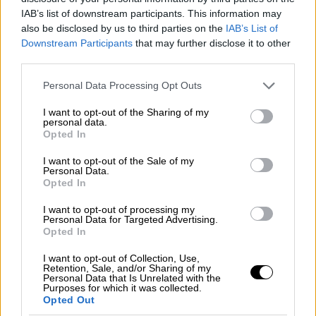
IAB’s list of downstream participants. This information may
ΔΙΑΒΑΣΤΕ ΕΠΙΣΗΣ
also be disclosed by us to third parties on the
IAB’s List of
Downstream Participants
that may further disclose it to other
Κόσμος
|
27.03.2026 22:28
third parties.
«Η κόρη μου είναι κάτω από τα
Please note that this website/app uses one or more Google
Personal Data Processing Opt Outs
χαλάσματα, φοβάται το σκοτάδι»:
services and may gather and store information including but
Ιστορίες απόγνωσης μέσα από τα
not limited to your visit or usage behaviour. You may click to
I want to opt-out of the Sharing of my
personal data.
grant or deny consent to Google and its third-party tags to
ερείπια της Τεχεράνης
Opted In
use your data for below specified purposes in below Google
consent section.
I want to opt-out of the Sale of my
Personal Data.
Κόσμος
|
27.03.2026 23:32
Opted In
Ισραήλ: Πύραυλοι εκτοξεύτηκαν από
το Ιράν - Σειρήνες ηχούν στην
I want to opt-out of processing my
Personal Data for Targeted Advertising.
Ιερουσαλήμ
Opted In
I want to opt-out of Collection, Use,
Retention, Sale, and/or Sharing of my
Personal Data that Is Unrelated with the
Purposes for which it was collected.
Ισραήλ: Πύραυλοι εκτοξεύτηκαν από
Opted Out