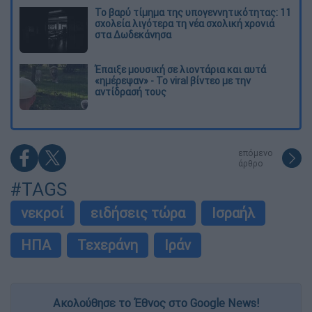
Το βαρύ τίμημα της υπογεννητικότητας: 11
σχολεία λιγότερα τη νέα σχολική χρονιά
στα Δωδεκάνησα
Έπαιξε μουσική σε λιοντάρια και αυτά
«ημέρεψαν» - Το viral βίντεο με την
αντίδρασή τους
επόμενο
άρθρο
#TAGS
νεκροί
ειδήσεις τώρα
Ισραήλ
ΗΠΑ
Τεχεράνη
Ιράν
Ακολούθησε το Έθνος στο Google News!