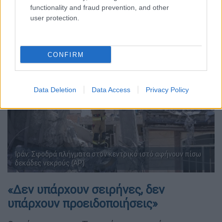
χάσει τη ζωή τους τον πρώτο μήνα του
functionality and fraud prevention, and other
πολέμου.
user protection.
CONFIRM
Data Deletion
Data Access
Privacy Policy
Iράν: Σφοδρά πλήγματα στον κεντρικό ιστό αφήνουν πίσω
δεκάδες νεκρούς (AP)
«Δεν υπάρχουν σειρήνες, δεν
υπάρχουν προειδοποιήσεις»