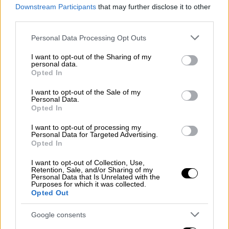
Στη
Ρεσαλάτ
, μια πολυκατοικία
Downstream Participants
that may further disclose it to other
ι
σοπεδώθηκε από ισραηλινή επιδρομή στις 9
third parties.
Μαρτίου
, με τις εκτιμήσεις να κάνουν λόγο
Please note that this website/app uses one or more Google
Personal Data Processing Opt Outs
για 40-50 νεκρούς
. Επιζών περιέγραψε την
services and may gather and store information including but
not limited to your visit or usage behaviour. You may click to
I want to opt-out of the Sharing of my
επίθεση ως αιφνίδια, λέγοντας πως
personal data.
grant or deny consent to Google and its third-party tags to
εκτινάχθηκε μέσα στο ίδιο του το σπίτι και
Opted In
use your data for below specified purposes in below Google
έχασε τα πάντα. Ενώ ο ισραηλινός στρατός
consent section.
I want to opt-out of the Sale of my
υποστήριξε πως
στόχος ήταν κτίριο της
Personal Data.
Opted In
παραστρατιωτικής οργάνωσης Μπασίτζ
, η
ανάλυση δείχνει ότι η καταστροφή
I want to opt-out of processing my
Personal Data for Targeted Advertising.
επεκτάθηκε σε ακτίνα 65 μέτρων,
Opted In
πλήττοντας τουλάχιστον τέσσερα γειτονικά
I want to opt-out of Collection, Use,
κτίρια.
Retention, Sale, and/or Sharing of my
Personal Data that Is Unrelated with the
Purposes for which it was collected.
Στρατιωτικοί εμπειρογνώμονες
εκτιμούν
Opted Out
ότι χρησιμοποιούνται βόμβες μεγάλης
ισχύος,
σειράς Mark 80
, με ειδικούς του
Google consents
διεθνούς δικαίου να προειδοποιούν ότι η