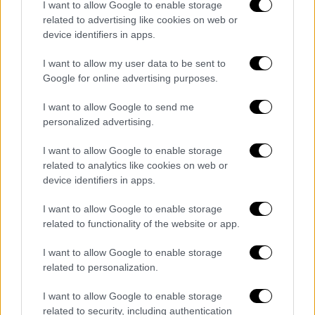
I want to allow Google to enable storage
χρήση τόσο βαρέων όπλων σε
related to advertising like cookies on web or
πυκνοκατοικημένες ζώνες
ενδέχεται να
device identifiers in apps.
είναι δυσανάλογη και παράνομη. Συνολικά, το
I want to allow my user data to be sent to
Ισραήλ δηλώνει ότι
έχει ρίξει 12.000 βόμβες
Google for online advertising purposes.
στη χώρα -3.600 μόνο στην Τεχεράνη
- ενώ οι
ΗΠΑ αναφέρουν πλήγματα σε 9.000 στόχους,
I want to allow Google to send me
personalized advertising.
πολλοί εκ των οποίων βρίσκονται δίπλα σε
κατοικίες και σχολεία.
I want to allow Google to enable storage
related to analytics like cookies on web or
Σε άλλη επίθεση που σημειώθηκε την 1η
device identifiers in apps.
Μαρτίου, στο
αστυνομικό τμήμα
Αμπασαμπάντ
, μάρτυρες ανέφεραν
I want to allow Google to enable storage
related to functionality of the website or app.
τουλάχιστον 20 νεκρούς πολίτε
ς που είχαν
συγκεντρωθεί σε κοντινή πλατεία για το
I want to allow Google to enable storage
Ραμαζάνι. Η οργάνωση
Human Rights
related to personalization.
Activists News Agency αναφέρει ότι 1.464
I want to allow Google to enable storage
άμαχοι
, ανάμεσά τους 217 παιδιά, έχουν
related to security, including authentication