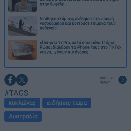
στην Κυψέλη
Ντύθηκε «Χάρος», ανέβηκε στην οροφή
νοσοκομείου και κοιτούσε επίμονα τους
ασθενείς
«Όχι γκέι 17 Pro, αλλά σπασμένο 11άρι»:
Ρώσοι διαλύουν τα iPhone τους στο TikTok
για να... γίνουν πιο άνδρες
επόμενο
άρθρο
#TAGS
κυκλώνας
ειδήσεις τώρα
Αυστραλία