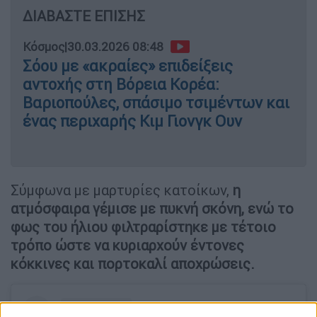
ΔΙΑΒΑΣΤΕ ΕΠΙΣΗΣ
Κόσμος
|
30.03.2026 08:48
Σόου με «ακραίες» επιδείξεις
αντοχής στη Βόρεια Κορέα:
Βαριοπούλες, σπάσιμο τσιμέντων και
ένας περιχαρής Κιμ Γιονγκ Ουν
Σύμφωνα με μαρτυρίες κατοίκων,
η
ατμόσφαιρα γέμισε με πυκνή σκόνη, ενώ το
φως του ήλιου φιλτραρίστηκε με τέτοιο
τρόπο ώστε να κυριαρχούν έντονες
κόκκινες και πορτοκαλί αποχρώσεις.