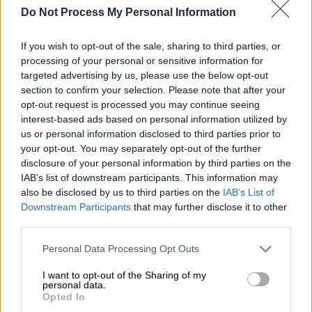
Do Not Process My Personal Information
If you wish to opt-out of the sale, sharing to third parties, or
processing of your personal or sensitive information for
targeted advertising by us, please use the below opt-out
section to confirm your selection. Please note that after your
opt-out request is processed you may continue seeing
interest-based ads based on personal information utilized by
us or personal information disclosed to third parties prior to
your opt-out. You may separately opt-out of the further
disclosure of your personal information by third parties on the
View this post on Instagram
IAB’s list of downstream participants. This information may
also be disclosed by us to third parties on the
IAB’s List of
Downstream Participants
that may further disclose it to other
third parties.
Please note that this website/app uses one or more Google
Personal Data Processing Opt Outs
services and may gather and store information including but
not limited to your visit or usage behaviour. You may click to
I want to opt-out of the Sharing of my
personal data.
grant or deny consent to Google and its third-party tags to
Opted In
Το σπάνιο φαινόμενο
use your data for below specified purposes in below Google