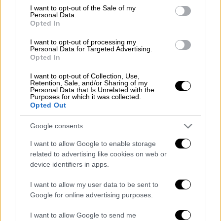
consent section.
I want to opt-out of the Sale of my
Οι ειδικοί, αποδίδουν το φαινόμενο στη
Personal Data.
Opted In
σκέδαση του φωτός στην ατμόσφαιρα
, με τα
μικρότερα μήκη κύματος, όπως το μπλε,
I want to opt-out of processing my
Personal Data for Targeted Advertising.
διαχέονται πιο εύκολα, ενώ τα μεγαλύτερα,
Opted In
όπως το κόκκινο και το πορτοκαλί,
I want to opt-out of Collection, Use,
παραμένουν ορατά όταν το φως διαπερνά
Retention, Sale, and/or Sharing of my
Personal Data that Is Unrelated with the
πυκνά στρώματα σκόνης.
Purposes for which it was collected.
Opted Out
Το φαινόμενο ήταν ιδιαίτερα ορατό στο
Shark Bay και στο Denham
, όπου η καταιγίδα
Google consents
μετέφερε μεγάλη ποσότητα λεπτής σκόνης
I want to allow Google to enable storage
στην ατμόσφαιρα, δημιουργώντας ένα
related to advertising like cookies on web or
απόκοσμο θέαμα για τους κατοίκους
.
device identifiers in apps.
Το Shark Bay Caravan Park, ένας τουριστικός
I want to allow my user data to be sent to
Google for online advertising purposes.
χώρος διαμονής για κάμπινγκ και τροχόσπιτα
που βρίσκεται στη δυτική ακτή της
I want to allow Google to send me