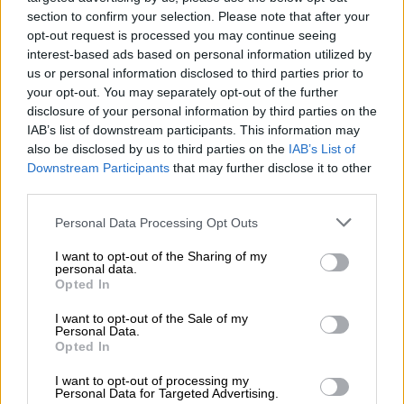
για να
μεταφέρει στρατιώτες στη στεριά
,
section to confirm your selection. Please note that after your
ενώ μια CSG έχει σχεδιαστεί για να
opt-out request is processed you may continue seeing
προβάλει αεροπορική ισχύ και να διεξάγει
interest-based ads based on personal information utilized by
μεγάλους πολέμους στη θάλασσα
.
us or personal information disclosed to third parties prior to
your opt-out. You may separately opt-out of the further
Τι είναι μια Πεζοναυτική Μονάδα
disclosure of your personal information by third parties on the
IAB’s list of downstream participants. This information may
Εκστρατείας (Marine Expeditionary
also be disclosed by us to third parties on the
IAB’s List of
Unit, MEU)
Downstream Participants
that may further disclose it to other
third parties.
Μια MEU είναι μια
αυτοτελής δύναμη άμεσης
Please note that this website/app uses one or more Google
αντίδρασης
, συνήθως αποτελούμενη από
Personal Data Processing Opt Outs
services and may gather and store information including but
2.200 έως 2.500 προσωπικό
του Σώματος
not limited to your visit or usage behaviour. You may click to
I want to opt-out of the Sharing of my
Πεζοναυτών
των ΗΠΑ, ικανή να διεξάγει
personal data.
grant or deny consent to Google and its third-party tags to
Opted In
θαλάσσιες επιχειρήσεις μάχης και
use your data for below specified purposes in below Google
consent section.
ανθρωπιστικές αποστολές.
I want to opt-out of the Sale of my
Personal Data.
Opted In
U.S. Sailors and Marines aboard USS
Tripoli (LHA 7) arrived in the U.S.
I want to opt-out of processing my
Personal Data for Targeted Advertising.