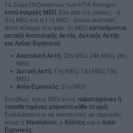
Το Σώμα Πεζοναυτών των ΗΠΑ διατηρεί
επτά ενεργές MEU
, δύο από τις οποίες - η
31η MEU και η 11η MEU - έχουν ανατεθεί
στον πόλεμο στο Ιράν. Οι MEU
κατανέμονται
μεταξύ Ανατολικής Ακτής, Δυτικής Ακτής
και Ασίας-Ειρηνικού
:
Ανατολική Ακτή:
22η MEU, 24η MEU, 26η
MEU
Δυτική Ακτή:
11η MEU, 13η MEU, 15η
MEU
Ασία-Ειρηνικός:
31η MEU
Συνήθως, τρεις MEU είναι
παραταγμένες ή
τοποθετημένες μπροστά κάθε στιγμή
.
Εναλλάσσονται σε αποστολές σε περιοχές
όπως η
Μεσόγειος
, ο
Κόλπος
και η
Ασία-
Ειρηνικός
.