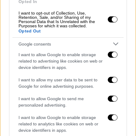
Central Command area of
Opted In
responsibility, March 27. The
I want to opt-out of Collection, Use,
America-class amphibious assault
Retention, Sale, and/or Sharing of my
Personal Data that Is Unrelated with the
ship serves as the flagship for the
Purposes for which it was collected.
Opted Out
Tripoli Amphibious Ready Group /
31st Marine Expeditionary Unit
Google consents
composed of about…
I want to allow Google to enable storage
pic.twitter.com/JFWiPBbkd2
related to advertising like cookies on web or
device identifiers in apps.
— U.S. Central Command
(@CENTCOM)
March 28, 2026
I want to allow my user data to be sent to
Google for online advertising purposes.
Την Παρασκευή (27/3), το
US Central
Command
επιβεβαίωσε ότι
2.200
I want to allow Google to send me
personalized advertising.
πεζοναύτες
από την 31η MEU είχαν φτάσει
στα νερά της Μέσης Ανατολής, μετά την
I want to allow Google to enable storage
εντολή αναχώρησής τους από το Σασέμπο
related to analytics like cookies on web or
της Ιαπωνίας, όπου βρίσκονται συνήθως,
device identifiers in apps.