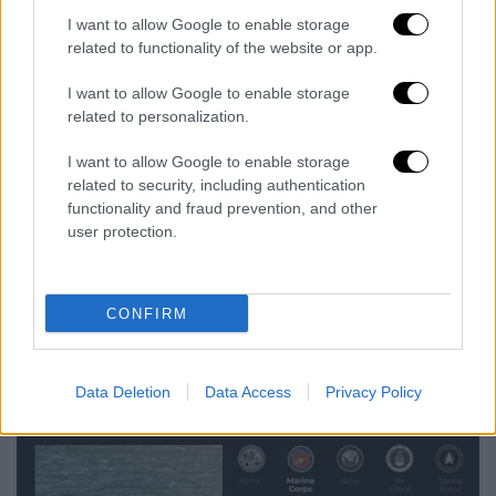
στις 13 Μαρτίου. Μια
δεύτερη MEU
, με
I want to allow Google to enable storage
περίπου 2.500 πεζοναύτες
από την 11η MEU,
related to functionality of the website or app.
είναι
επίσης καθ’ οδόν
αφού αναχώρησε από
το Σαν Ντιέγκο στις 18 Μαρτίου. Επιπλέον,
I want to allow Google to enable storage
related to personalization.
το Πεντάγωνο διέταξε
περίπου 2.000
στρατιώτες
από την 82η Αερομεταφερόμενη
I want to allow Google to enable storage
Μεραρχία του Στρατού των ΗΠΑ να
αρχίσουν
related to security, including authentication
τη μετακίνηση τους
προς τη Μέση Ανατολή.
functionality and fraud prevention, and other
user protection.
Οι
πρόσθετες αποστολές
θα προστεθούν
στους
50.000 Αμερικανούς στρατιώτες που
ήδη βρίσκονται
στη Μέση Ανατολή.
CONFIRM
Data Deletion
Data Access
Privacy Policy