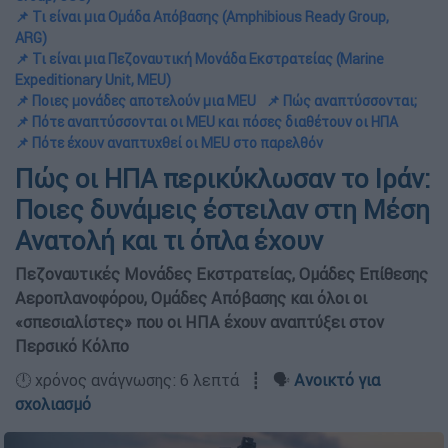
📌 Τι είναι μια Ομάδα Απόβασης (Amphibious Ready Group,
ARG)
📌 Τι είναι μια Πεζοναυτική Μονάδα Εκστρατείας (Marine
Expeditionary Unit, MEU)
📌 Ποιες μονάδες αποτελούν μια MEU
📌 Πώς αναπτύσσονται;
📌 Πότε αναπτύσσονται οι MEU και πόσες διαθέτουν οι ΗΠΑ
📌 Πότε έχουν αναπτυχθεί οι MEU στο παρελθόν
Πώς οι ΗΠΑ περικύκλωσαν το Ιράν:
Ποιες δυνάμεις έστειλαν στη Μέση
Ανατολή και τι όπλα έχουν
Πεζοναυτικές Μονάδες Εκστρατείας, Ομάδες Επίθεσης
Αεροπλανοφόρου, Ομάδες Απόβασης και όλοι οι
«σπεσιαλίστες» που οι ΗΠΑ έχουν αναπτύξει στον
Περσικό Κόλπο
🕛 χρόνος ανάγνωσης: 6 λεπτά ┋ 🗣️
Ανοικτό για
σχολιασμό