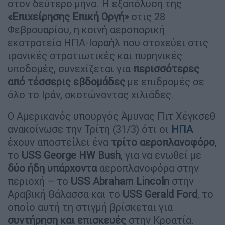
στον δεύτερο μήνα. Η εξαπόλυση της
«Επιχείρησης Επική Οργή»
στις 28
Φεβρουαρίου, η κοινή αεροπορική
εκστρατεία ΗΠΑ-Ισραήλ που στοχεύει στις
ιρανικές στρατιωτικές και πυρηνικές
υποδομές, συνεχίζεται για
περισσότερες
από τέσσερις εβδομάδες
με επιδρομές σε
όλο το Ιράν, σκοτώνοντας χιλιάδες.
Ο Αμερικανός υπουργός Άμυνας Πιτ Χέγκσεθ
ανακοίνωσε την Τρίτη (31/3) ότι οι
ΗΠΑ
έχουν αποστείλει ένα
τρίτο αεροπλανοφόρο
,
το
USS George HW Bush
, για να ενωθεί με
δύο ήδη υπάρχοντα
αεροπλανοφόρα στην
περιοχή – το
USS Abraham Lincoln
στην
Αραβική Θάλασσα και το
USS Gerald Ford
, το
οποίο αυτή τη στιγμή βρίσκεται για
συντήρηση και επισκευές
στην Κροατία.