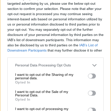
διευκρινιστεί τι ακριβώς συνέβη.
targeted advertising by us, please use the below opt-out
section to confirm your selection. Please note that after your
Το δημοσίευμα από το 1994
opt-out request is processed you may continue seeing
interest-based ads based on personal information utilized by
Δημοσίευμα της εφημερίδας The Morning
us or personal information disclosed to third parties prior to
Call, με ημερομηνία 23 Οκτωβρίου 1994,
your opt-out. You may separately opt-out of the further
χαρακτήριζε την υπόθεση ως «απαγωγή από
disclosure of your personal information by third parties on the
άγνωστο δράστη»
. Μέχρι στιγμής δεν έχει
IAB’s list of downstream participants. This information may
also be disclosed by us to third parties on the
IAB’s List of
πραγματοποιηθεί καμία σύλληψη.
Downstream Participants
that may further disclose it to other
third parties.
Οι αρχές ανέφεραν ότι
η υπόθεση παρέμεινε
ανεξιχνίαστη για χρόνια χωρίς ποτέ να
Please note that this website/app uses one or more Google
Personal Data Processing Opt Outs
services and may gather and store information including but
κλείσει επισήμως
, ενώ επανεξεταζόταν
not limited to your visit or usage behaviour. You may click to
I want to opt-out of the Sharing of my
περιοδικά από ειδική ομάδα για υποθέσεις
personal data.
grant or deny consent to Google and its third-party tags to
Opted In
που έχουν «παγώσει».
use your data for below specified purposes in below Google
consent section.
I want to opt-out of the Sale of my
Personal Data.
Opted In
I want to opt-out of processing my