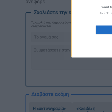
ανέφερε.
I want t
authenti
Τα σχολιά σας δημοσιεύονται άμεσα με δική σας ευθύνη
διαγράφονται
Διαβάστε ακόμη
Η «ακτινογραφία»
«Κλειδί» η