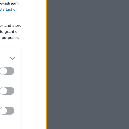
 downstream
B’s List of
er and store
to grant or
ed purposes