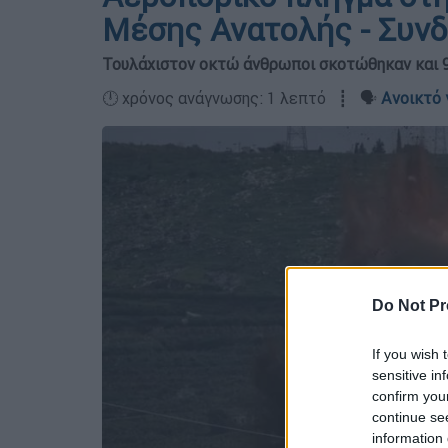
Μέσης Ανατολής - Συνδ
Τουλάχιστον οκτώ άνθρωποι σκοτώθηκαν και 
🕛 χρόνος ανάγνωσης: 1 λεπτό ┋ 🗣️
Ανοικτό 
Do Not Pr
If you wish 
sensitive in
confirm you
continue se
information 