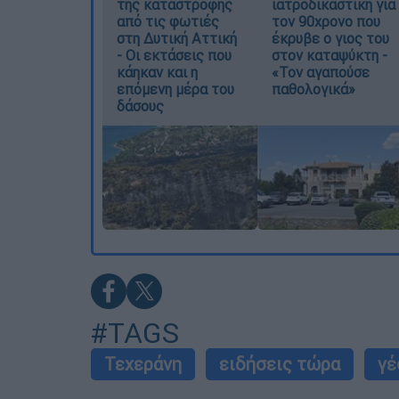
της καταστροφής
ιατροδικαστική για
από τις φωτιές
τον 90χρονο που
στη Δυτική Αττική
έκρυβε ο γιος του
- Οι εκτάσεις που
στον καταψύκτη -
κάηκαν και η
«Τον αγαπούσε
επόμενη μέρα του
παθολογικά»
δάσους
#TAGS
Τεχεράνη
ειδήσεις τώρα
γέ