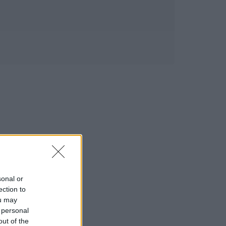
sonal or
ection to
ou may
 personal
out of the