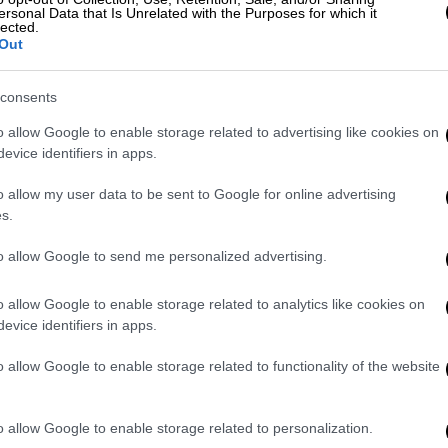
 με τον
Γοντρατολάχ Σεΐφ,
αντικυβερνήτη
ersonal Data that Is Unrelated with the Purposes for which it
καλείται το πρακτορείο ειδήσεων Fars και
lected.
Out
Δημοκρατίας.
π
κοινοποίησε νωρίτερα μέσω Truth Social
consents
«της μεγαλύτερης γέφυρας στο Ιράν» σε
o allow Google to enable storage related to advertising like cookies on
ι ώρα η Τεχεράνη να συνάψει συμφωνία
evice identifiers in apps.
o allow my user data to be sent to Google for online advertising
s.
to allow Google to send me personalized advertising.
 δεύτερο πετρελαιοφόρο στην Κούβα
o allow Google to enable storage related to analytics like cookies on
evice identifiers in apps.
o allow Google to enable storage related to functionality of the website
ία προτού να είναι πολύ αργά και δεν
ε ακόμη να γίνει μια σπουδαία χώρα»,
o allow Google to enable storage related to personalization.