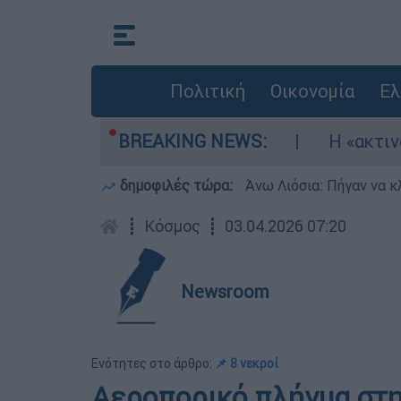
Πολιτική
Οικονομία
Ελ
κώθηκαν τρία αεροσκάφη
BREAKING NEWS:
Η «ακτινογραφία
δημοφιλές τώρα:
Άνω Λιόσια: Πήγαν να κ
┋
Κόσμος
┋
03.04.2026 07:20
Newsroom
Ενότητες στο άρθρο:
📌 8 νεκροί
Αεροπορικό πλήγμα στ