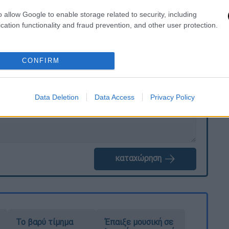
o allow Google to enable storage related to security, including
cation functionality and fraud prevention, and other user protection.
. Το ΕΘΝΟΣ θα παρεμβαίνει και τα προσβλητικά σχόλια θα
CONFIRM
Data Deletion
Data Access
Privacy Policy
καταχώρηση
Το βαρύ τίμημα
Έπαιξε μουσική σε