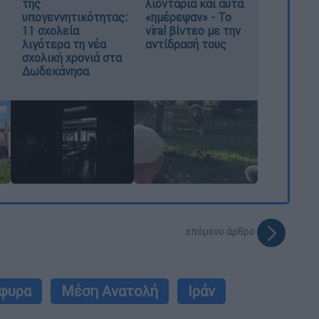
της
λιοντάρια και αυτά
υπογεννητικότητας:
«ημέρεψαν» - Το
11 σχολεία
viral βίντεο με την
λιγότερα τη νέα
αντίδρασή τους
σχολική χρονιά στα
Δωδεκάνησα
επόμενο άρθρο
φυρα
Μέση Ανατολή
Ιράν