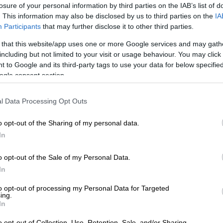
losure of your personal information by third parties on the IAB’s list of
. This information may also be disclosed by us to third parties on the
IA
Participants
that may further disclose it to other third parties.
 that this website/app uses one or more Google services and may gath
including but not limited to your visit or usage behaviour. You may click 
 to Google and its third-party tags to use your data for below specifi
ogle consent section.
l Data Processing Opt Outs
 το ΕΘΝΟΣ στη Google
o opt-out of the Sharing of my personal data.
In
ρα σε γέφυρα τον αυτοκινητόδρομο που
εράνη
και την πόλη Καράτζ, στο δυτικό
o opt-out of the Sale of my Personal Data.
In
to opt-out of processing my Personal Data for Targeted
ing.
In
καν και 95 τραυματίστηκαν εξαιτίας του
o opt-out of Collection, Use, Retention, Sale, and/or Sharing