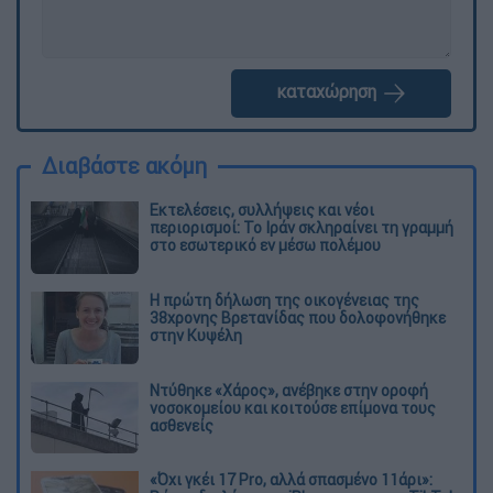
καταχώρηση
Διαβάστε ακόμη
Εκτελέσεις, συλλήψεις και νέοι
περιορισμοί: Το Ιράν σκληραίνει τη γραμμή
στο εσωτερικό εν μέσω πολέμου
Η πρώτη δήλωση της οικογένειας της
38χρονης Βρετανίδας που δολοφονήθηκε
στην Κυψέλη
Ντύθηκε «Χάρος», ανέβηκε στην οροφή
νοσοκομείου και κοιτούσε επίμονα τους
ασθενείς
«Όχι γκέι 17 Pro, αλλά σπασμένο 11άρι»: