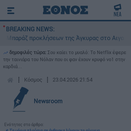
BREAKING NEWS:
παράζ προκλήσεων της Άγκυρας στο Αιγαίο: Εικο
δημοφιλές τώρα:
Σου καίει το μυαλό: Το Netflix έφερε
την ταινιάρα του Νόλαν που οι φαν έχουν κρυφό νο1 στην
καρδιά...
┋
Κόσμος
┋
23.04.2026 21:54
Newsroom
Ενότητες στο άρθρο:
📌 Τα μόρια πλούσια σε άνθρακα λύνουν το αίνιγμα