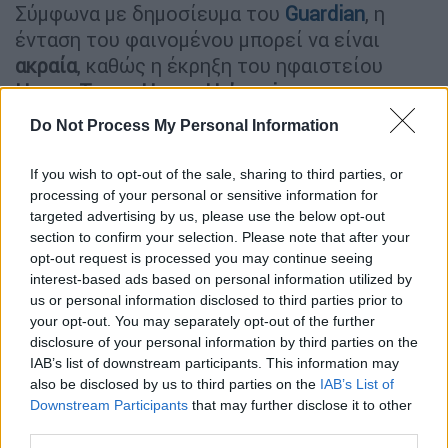
Σύμφωνα με δημοσίευμα του
Guardian
, η
ένταση του φαινομένου μπορεί να είναι
ακραία
, καθώς η έκρηξη του ηφαιστείου
Hunga Tonga Hunga Ha' apai
στο
αρχιπέλαγος της Τόνγκα το 2022,
παρήγαγε
Do Not Process My Personal Information
περισσότερες από 2.600 ηλεκτρικές
εκκενώσεις το λεπτό,
οι οποίες έφταναν
If you wish to opt-out of the sale, sharing to third parties, or
έως και τα
31 χιλιόμετρα πάνω από την
processing of your personal or sensitive information for
targeted advertising by us, please use the below opt-out
επιφάνεια της θάλασσας
.
section to confirm your selection. Please note that after your
opt-out request is processed you may continue seeing
ΔΙΑΒΑΣΤΕ ΕΠΙΣΗΣ
interest-based ads based on personal information utilized by
us or personal information disclosed to third parties prior to
Κόσμος
|
23.04.2026 11:34
your opt-out. You may separately opt-out of the further
disclosure of your personal information by third parties on the
Εκτοξεύεται ο πλούτος των
IAB’s list of downstream participants. This information may
υπερπλούσιων: Σχεδόν 4.000
also be disclosed by us to third parties on the
IAB’s List of
δισεκατομμυριούχοι μέχρι το 2031
Downstream Participants
that may further disclose it to other
σύμφωνα με νέα έρευνα
third parties.