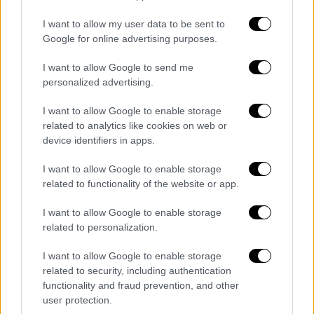
φορτίζονται
κατά τις μεταξύ τους
συγκρούσεις.
I want to allow my user data to be sent to
Google for online advertising purposes.
Τα μόρια πλούσια σε άνθρακα λύνουν
I want to allow Google to send me
το αίνιγμα
personalized advertising.
Νέα έρευνα που δημοσιεύτηκε στο
I want to allow Google to enable storage
περιοδικό Nature από το Ινστιτούτο
related to analytics like cookies on web or
Επιστήμης και Τεχνολογίας της Αυστρίας,
device identifiers in apps.
δείχνει ότι
το μυστικό κρύβεται σε ένα
I want to allow Google to enable storage
λεπτό στρώμα μορίων πλούσιων σε άνθρακα
related to functionality of the website or app.
που καλύπτει τα σωματίδια
. Τα απολύτως
καθαρά σωματίδια πυριτίου δεν τείνουν να
I want to allow Google to enable storage
related to personalization.
φορτίζονται, όμως
όταν υπάρχει επίστρωση
άνθρακα, κατά τις συγκρούσεις παρατηρείται
I want to allow Google to enable storage
μεταφορά φορτίου
. Το φαινόμενο μπορεί να
related to security, including authentication
προκληθεί ακόμη και με απλή θέρμανση του
functionality and fraud prevention, and other
user protection.
πυριτίου, καθώς στην ατμόσφαιρα υπάρχουν