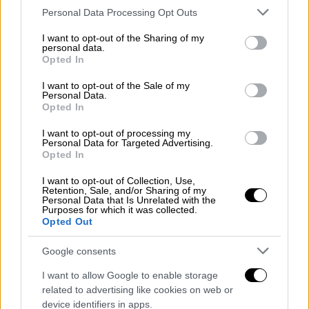
Please note that this website/app uses one or more Google
Personal Data Processing Opt Outs
services and may gather and store information including but
not limited to your visit or usage behaviour. You may click to
I want to opt-out of the Sharing of my
personal data.
Είναι γνωστό ότι τα νεφοσυστήματα
grant or deny consent to Google and its third-party tags to
Opted In
use your data for below specified purposes in below Google
καταιγίδων
φορτίζονται ηλεκτρικά μέσω
consent section.
I want to opt-out of the Sale of my
συγκρούσεων ανάμεσα σε κρυστάλλους
Personal Data.
πάγου που ανυψώνονται από ισχυρά ανοδικά
Opted In
ρεύματα και σε σωματίδια χαλαζιού
. Ο πάγος
I want to opt-out of processing my
αποκτά θετικό φορτίο και το χαλάζι
Personal Data for Targeted Advertising.
Opted In
αρνητικό.
I want to opt-out of Collection, Use,
Ωστόσο, αυτό που παρέμενε αινιγματικό για
Retention, Sale, and/or Sharing of my
Personal Data that Is Unrelated with the
τους επιστήμονες ήταν το
πώς ένα
Purposes for which it was collected.
Opted Out
ηφαιστειακό νέφος, το οποίο είναι ξηρό και
αποτελείται από τέφρα και θραύσματα
Google consents
πετρωμάτων, μπορεί να αποκτά ηλεκτρικό
I want to allow Google to enable storage
φορτίο
, καθώς τα σωματίδια του ίδιου
related to advertising like cookies on web or
υλικού
δεν θα έπρεπε θεωρητικά να
device identifiers in apps.