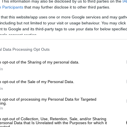
. This information may also be disclosed by us to third parties on the
IA
Participants
that may further disclose it to other third parties.
 that this website/app uses one or more Google services and may gath
including but not limited to your visit or usage behaviour. You may click 
urnal
, όταν έφτασαν οι διασώστες, ο Κίρος
 to Google and its third-party tags to use your data for below specifi
ogle consent section.
umane World, σύμφωνα με την Άλντγουορθ,
ράνομο εμπόριο κατοικίδιων ζώων
. Παρότι
l Data Processing Opt Outs
οικογένειά του ήταν ελάχιστες, οργανώσεις
ό τις δύο πλευρές των συνόρων ΗΠΑ-Καναδά
o opt-out of the Sharing of my personal data.
ούθησαν ίχνη - μια ανάρτηση στο Facebook,
In
 σε μια γειτονιά του Κεμπέκ - σαν
τι.
o opt-out of the Sale of my Personal Data.
In
η διάσωση
to opt-out of processing my Personal Data for Targeted
ing.
σκόταν στη λίστα παρακολούθησης
της
In
Κίρος
.
o opt-out of Collection, Use, Retention, Sale, and/or Sharing
ersonal Data that Is Unrelated with the Purposes for which it
η SPCA του Μόντρεαλ να
κλείσει την
lected.