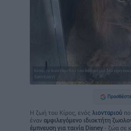
Kiros, το λιοντάρι που του δόθηκε μια δεύτερη ευκα
Sanctuary)
Προσθέστε
Η ζωή του Κίρος, ενός
λιονταριού
πο
έναν
αμφιλεγόμενο ιδιοκτήτη ζωολο
έμπνευση για ταινία Disney
- ζώα σε 