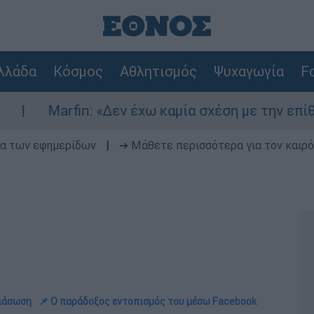
λλάδα
Κόσμος
Αθλητισμός
Ψυχαγωγία
Fo
 «Δεν έχω καμία σχέση με την επίθεση» λέει η 4
δα των εφημερίδων
|
➔ Μάθετε περισσότερα για τον καιρό
διάσωση
📌 Ο παράδοξος εντοπισμός του μέσω Facebook