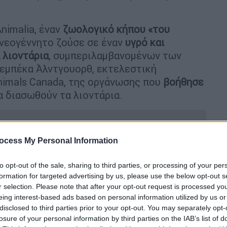
nimalia, έναν
ζωολογικό κήπου «του
 νεογέννητο ζούσε σε έναν
υγρό και
 λιοντάρια
, συμπεριλαμβανομένων των
 Ρεμπέκα Άλντγουορθ, εκτελεστική
nimals Canada, της οργάνωσης που
βοήθησε
α διασωθούν τα λιοντάρια.
ocess My Personal Information
ουργός της ταινίας «Ο Βασιλιάς των
to opt-out of the sale, sharing to third parties, or processing of your per
formation for targeted advertising by us, please use the below opt-out s
r selection. Please note that after your opt-out request is processed y
eing interest-based ads based on personal information utilized by us or
disclosed to third parties prior to your opt-out. You may separately opt-
ρια για να πιάσουν κλέφτη! Το φοβερό
losure of your personal information by third parties on the IAB’s list of