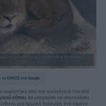
ιρία στη ζωή που του αξίζει (Courtesy of the Wildcat
 το ΕΘΝΟΣ στη Google
υ χωρίστηκε από την οικογένειά του από
γικού κήπου
, θα μπορούσε να αποτελέσει
κίνδυνο, μια ηρωική διάσωση, ένα χαμένο