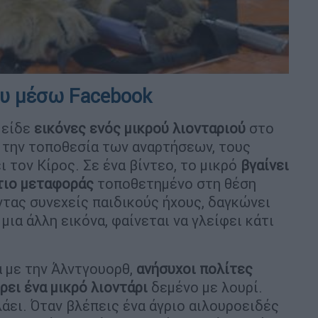
ου μέσω Facebook
 είδε
εικόνες ενός μικρού λιονταριού
στο
ι την τοποθεσία των αναρτήσεων, τους
ι τον Κίρος. Σε ένα βίντεο, το μικρό
βγαίνει
τιο μεταφοράς
τοποθετημένο στη θέση
τας συνεχείς παιδικούς ήχους, δαγκώνει
μια άλλη εικόνα, φαίνεται να γλείφει κάτι
 με την Άλντγουορθ,
ανήσυχοι πολίτες
ρει ένα μικρό λιοντάρι
δεμένο με λουρί.
άει. Όταν βλέπεις ένα άγριο αιλουροειδές