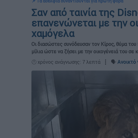
📌 Τα αδέλφια συναντιούνται για πρώτη φορά
Σαν από ταινία της Disn
επανενώνεται με την οι
χαμόγελα
Οι διασώστες συνόδευσαν τον Κίρος, θύμα του
μίλια ώστε να ζήσει με την οικογένειά του σε 
🕛 χρόνος ανάγνωσης: 7 λεπτά ┋ 🗣️
Ανοικτό 