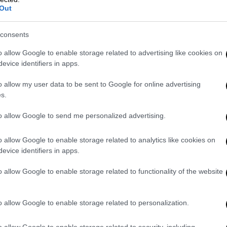
Out
ότερα από 250 εξωτικά ζώα
, μεταξύ των
ύκοι, τίγρεις και καγκουρό. Καταφύγια και
consents
 όλη τη Βόρεια Αμερική ανέλαβαν τη
ωολογικού κήπου αργότερα
δήλωσε ένοχος
o allow Google to enable storage related to advertising like cookies on
σαν την
κακομεταχείριση ζώων
και στη
evice identifiers in apps.
νέο διαχειριστή.
o allow my user data to be sent to Google for online advertising
s.
ύκλο αναπαραγωγής και πώλησης
μεγάλων
 εκθέσεις, παρέχοντας παράλληλα
ανεπαρκή
to allow Google to send me personalized advertising.
ις, ιδρύτρια και εκτελεστική διευθύντρια
, η οποία παρακολουθούσε στενά την
o allow Google to enable storage related to analytics like cookies on
evice identifiers in apps.
πτώχευση
το 2023, ο ζωολογικός κήπος
o allow Google to enable storage related to functionality of the website
 λιοντάρια, μεταξύ των οποίων και τη
υ Κίρος, της Μάνγκο. Ο σύνδικος
απείλησε
o allow Google to enable storage related to personalization.
κάποια οργάνωση τη φροντίδα τους,
ne World κινητοποιήθηκε,
o allow Google to enable storage related to security, including