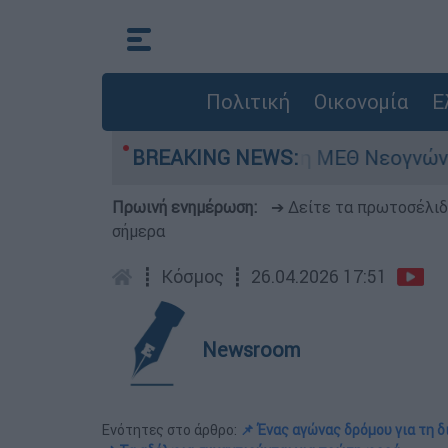
Πολιτική
Οικονομία
Ε
 - Νοσηλευόταν στη ΜΕΘ Νεογνών
BREAKING NEWS:
Marfin:
Πρωινή ενημέρωση:
➔ Δείτε τα πρωτοσέλι
σήμερα
┋
Κόσμος
┋
26.04.2026 17:51
Newsroom
Ενότητες στο άρθρο:
📌 Ένας αγώνας δρόμου για τη 