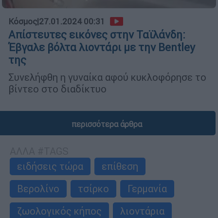
Κόσμος
|
27.01.2024 00:31
Απίστευτες εικόνες στην Ταϊλάνδη:
Έβγαλε βόλτα λιοντάρι με την Bentley
της
Συνελήφθη η γυναίκα αφού κυκλοφόρησε το
βίντεο στο διαδίκτυο
περισσότερα άρθρα
ΑΛΛΑ #TAGS
ειδήσεις τώρα
επίθεση
Βερολίνο
τσίρκο
Γερμανία
ζωολογικός κήπος
λιοντάρια