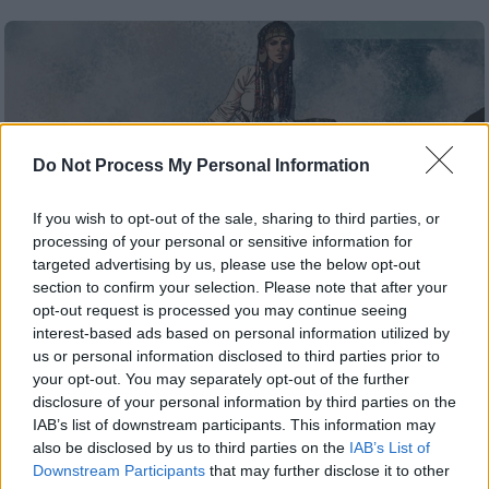
Do Not Process My Personal Information
If you wish to opt-out of the sale, sharing to third parties, or
processing of your personal or sensitive information for
targeted advertising by us, please use the below opt-out
section to confirm your selection. Please note that after your
opt-out request is processed you may continue seeing
interest-based ads based on personal information utilized by
us or personal information disclosed to third parties prior to
Σαν Σήμερα
|
02.08.2025 00:00
your opt-out. You may separately opt-out of the further
Όταν το πάθος για εκδίκηση μετέτρεψε
disclosure of your personal information by third parties on the
IAB’s list of downstream participants. This information may
μια όμορφη αδύναμη γυναίκα σε
also be disclosed by us to third parties on the
IAB’s List of
αιμοδιψές λιοντάρι
Downstream Participants
that may further disclose it to other