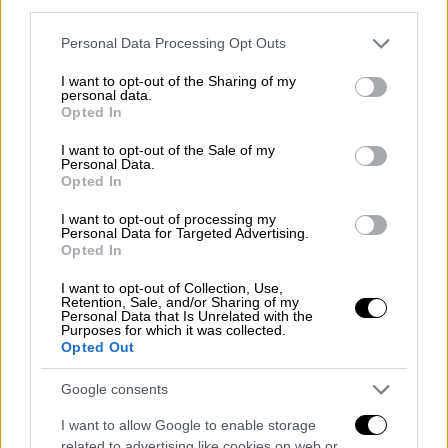
third parties.
Όταν, η Ζαν, είδε το παλουκωμένο κεφάλι
του συζύγου της ορκίστηκε να πάρει
Please note that this website/app uses one or more Google
Personal Data Processing Opt Outs
εκδίκηση και το έκανε.
services and may gather and store information including but
not limited to your visit or usage behaviour. You may click to
I want to opt-out of the Sharing of my
personal data.
grant or deny consent to Google and its third-party tags to
Opted In
use your data for below specified purposes in below Google
consent section.
I want to opt-out of the Sale of my
Personal Data.
Opted In
I want to opt-out of processing my
Personal Data for Targeted Advertising.
Opted In
I want to opt-out of Collection, Use,
Retention, Sale, and/or Sharing of my
Personal Data that Is Unrelated with the
Purposes for which it was collected.
Opted Out
Google consents
Κόσμος
|
20.04.2025 23:45
I want to allow Google to enable storage
related to advertising like cookies on web or