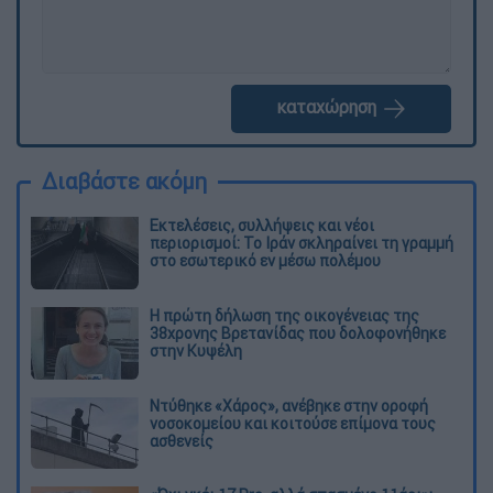
καταχώρηση
Διαβάστε ακόμη
Εκτελέσεις, συλλήψεις και νέοι
περιορισμοί: Το Ιράν σκληραίνει τη γραμμή
στο εσωτερικό εν μέσω πολέμου
Η πρώτη δήλωση της οικογένειας της
38χρονης Βρετανίδας που δολοφονήθηκε
στην Κυψέλη
Ντύθηκε «Χάρος», ανέβηκε στην οροφή
νοσοκομείου και κοιτούσε επίμονα τους
ασθενείς