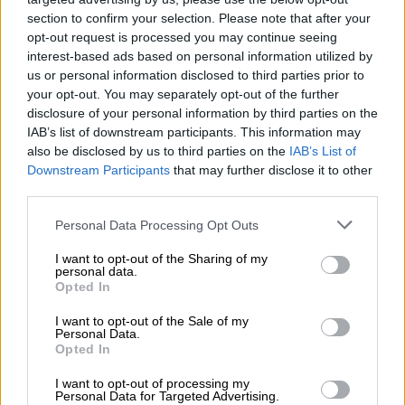
πετώντας της πέτρες ώστε να αφήσει τον
section to confirm your selection. Please note that after your
συγχωριανό τους, αγρίεψε και άρχισε να
opt-out request is processed you may continue seeing
γρυλίζει.
interest-based ads based on personal information utilized by
us or personal information disclosed to third parties prior to
your opt-out. You may separately opt-out of the further
ΔΙΑΒΑΣΤΕ ΕΠΙΣΗΣ
disclosure of your personal information by third parties on the
IAB’s list of downstream participants. This information may
Κόσμος
|
09.07.2026 10:38
also be disclosed by us to third parties on the
IAB’s List of
Ζούσε με έναν ανθρώπινο σκελετό
Downstream Participants
that may further disclose it to other
ξαπλωμένο στον καναπέ του: Η
third parties.
ιστορία του Χοσέ
Please note that this website/app uses one or more Google
Personal Data Processing Opt Outs
services and may gather and store information including but
not limited to your visit or usage behaviour. You may click to
I want to opt-out of the Sharing of my
personal data.
grant or deny consent to Google and its third-party tags to
Opted In
use your data for below specified purposes in below Google
Αν και τον τραυμάτισε σοβαρά στο πόδι, δεν
consent section.
I want to opt-out of the Sale of my
έκανε την τελική επίθεση για να τον
Personal Data.
κατασπαράξει κι αυτή η λεπτομέρεια έδωσε
Opted In
στον βοσκό μια ευκαιρία που πάντως
I want to opt-out of processing my
περιείχε πολύ ρίσκο.
Personal Data for Targeted Advertising.