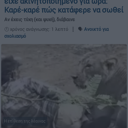
είχε ακινητοποιημένο για ώρα:
Καρέ-καρέ πώς κατάφερε να σωθεί
Αν έχεις τύχη (και ψυχή), διάβαινε
🕛 χρόνος ανάγνωσης: 1 λεπτό ┋ 🗣️
Ανοικτό για
σχολιασμό
Η επίθεση της λέαινας