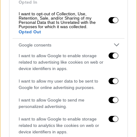
Opted In
Άπλωσε το χέρι του και
άρχισε να χαϊδεύει
I want to opt-out of Collection, Use,
το ζώο
, ηρεμώντας το με αποτέλεσμα τελικά
Retention, Sale, and/or Sharing of my
Personal Data that Is Unrelated with the
να τον αφήσει και να χαθεί μέσα στο δάσος.
Purposes for which it was collected.
Opted Out
Google consents
I want to allow Google to enable storage
related to advertising like cookies on web or
device identifiers in apps.
I want to allow my user data to be sent to
Google for online advertising purposes.
I want to allow Google to send me
personalized advertising.
I want to allow Google to enable storage
related to analytics like cookies on web or
device identifiers in apps.