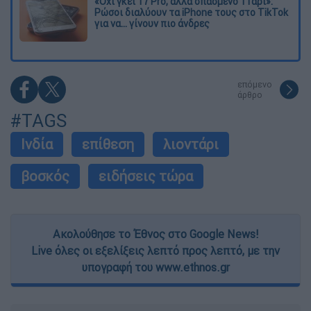
«Όχι γκέι 17 Pro, αλλά σπασμένο 11άρι»:
Ρώσοι διαλύουν τα iPhone τους στο TikTok
για να... γίνουν πιο άνδρες
επόμενο
άρθρο
#TAGS
Ινδία
επίθεση
λιοντάρι
βοσκός
ειδήσεις τώρα
Ακολούθησε το Έθνος στο Google News!
Live όλες οι εξελίξεις λεπτό προς λεπτό, με την
υπογραφή του www.ethnos.gr