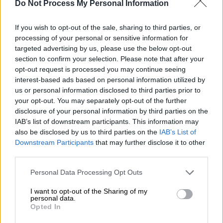
Ισραήλ
Do Not Process My Personal Information
Το γαλλικό προξενείο καταδίκασε σθεναρά
If you wish to opt-out of the sale, sharing to third parties, or
την επίθεση και δήλωσε στο X: «Η
Γαλλία
processing of your personal or sensitive information for
targeted advertising by us, please use the below opt-out
ζητά
να προσαχθεί ο δράστης της επίθεσης
section to confirm your selection. Please note that after your
στη δικαιοσύνη για αυτή την πράξη και να
opt-out request is processed you may continue seeing
αποδοθεί δικαιοσύνη
».
interest-based ads based on personal information utilized by
us or personal information disclosed to third parties prior to
La France condamne fermement
your opt-out. You may separately opt-out of the further
disclosure of your personal information by third parties on the
l'agression hier à Jérusalem contre
IAB’s list of downstream participants. This information may
une religieuse française de
also be disclosed by us to third parties on the
IAB’s List of
@EBAFJerusalem
. Nous souhaitons
Downstream Participants
that may further disclose it to other
un prompt rétablissement à la
third parties.
religieuse agressée, dont nous
Please note that this website/app uses one or more Google
Personal Data Processing Opt Outs
suivons de près l'évolution de la
services and may gather and store information including but
situation. La France appelle à ce que
not limited to your visit or usage behaviour. You may click to
I want to opt-out of the Sharing of my
personal data.
grant or deny consent to Google and its third-party tags to
l'auteur de…
Opted In
use your data for below specified purposes in below Google
https://t.co/0wLfVWJWVC
consent section.