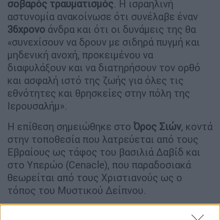
σοβαρός τραυματισμός
. Η ισραηλινή
αστυνομία ανακοίνωσε ότι συνέλαβε έναν
36χρονο
άνδρα και ότι οι δυνάμεις της θα
«συνεχίσουν να δρουν με σιδηρά πυγμή και
μηδενική ανοχή, προκειμένου να
διαφυλάξουν και να διατηρήσουν τον ορθό
και ασφαλή ιστό της ζωής για όλες τις
εθνότητες και θρησκείες στην πόλη της
Ιερουσαλήμ».
Η επίθεση σημειώθηκε στο
Όρος Σιών
, κοντά
στην τοποθεσία που λατρεύεται από τους
Εβραίους ως τάφος του βασιλιά Δαβίδ και
στο Υπερώο (Cenacle), που παραδοσιακά
θεωρείται από τους Χριστιανούς ως ο
τόπος του Μυστικού Δείπνου.
Οι αντιδράσεις της Γαλλίας και του