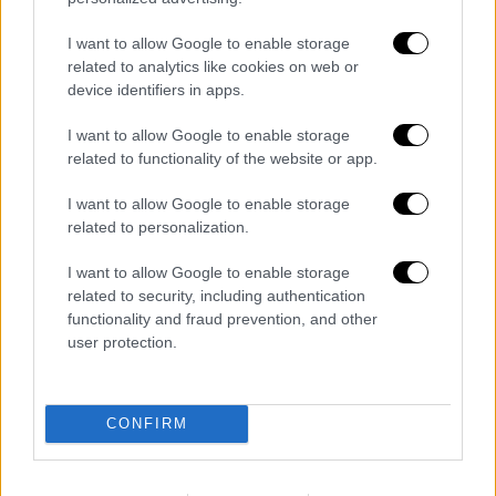
στην αποκάλυψη της κληρονομιάς αυτής της
γης».
«Μια επίθεση στους μελετητές της
I want to allow Google to enable storage
είναι επίθεση στην παγκόσμια επιστημονική
related to analytics like cookies on web or
device identifiers in apps.
κοινότητα»
, ανέφερε το πανεπιστήμιο σε
δήλωση που μετέδωσε η Jerusalem Post.
I want to allow Google to enable storage
related to functionality of the website or app.
Το Υπουργείο Εξωτερικών του Ισραήλ
εξέδωσε ανακοίνωση στην οποία αναφέρει
I want to allow Google to enable storage
ότι η επίθεση ήταν μια «επονείδιστη πράξη
related to personalization.
που
έρχεται σε άμεση αντίθεση με τις αξίες
I want to allow Google to enable storage
του σεβασμού, της συνύπαρξης και της
related to security, including authentication
θρησκευτικής ελευθερίας
πάνω στις οποίες
functionality and fraud prevention, and other
ιδρύθηκε το Ισραήλ και στις οποίες
user protection.
παραμένει βαθιά προσηλωμένο».
The State of Israel views yesterday’s
CONFIRM
attack against a nun in Jerusalem
with the utmost seriousness.