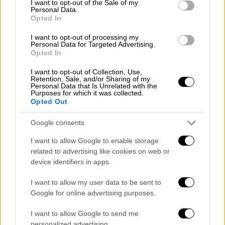
I want to opt-out of the Sale of my
Personal Data.
— France à Jérusalem 🇫🇷 🇪🇺
Opted In
(@FranceJerusalem)
April 29, 2026
I want to opt-out of processing my
Personal Data for Targeted Advertising.
Ο διευθυντής της Γαλλικής Βιβλικής και
Opted In
Αρχαιολογικής Σχολής της Ιερουσαλήμ,
I want to opt-out of Collection, Use,
πατέρας Olivier Poquillon, δήλωσε ότι
η
Retention, Sale, and/or Sharing of my
Personal Data that Is Unrelated with the
μοναχή ήταν ερευνήτρια στη σχολή και
Purposes for which it was collected.
Opted Out
πρόσθεσε ότι αναμένει μια σθεναρή
απάντηση από τις αρχές
.
Google consents
«Αυτό δεν είναι ένα μεμονωμένο
I want to allow Google to enable storage
περιστατικό, αλλά μέρος ενός ανησυχητικού
related to advertising like cookies on web or
device identifiers in apps.
μοτίβου αυξανόμενης εχθρότητας προς τη
χριστιανική κοινότητα και τα σύμβολά της»
,
I want to allow my user data to be sent to
ανέφερε το Εβραϊκό Πανεπιστήμιο της
Google for online advertising purposes.
Ιερουσαλήμ, σημειώνοντας ότι το θύμα ήταν
I want to allow Google to send me
ένας «πολύτιμος ακαδημαϊκός συνεργάτης
personalized advertising.