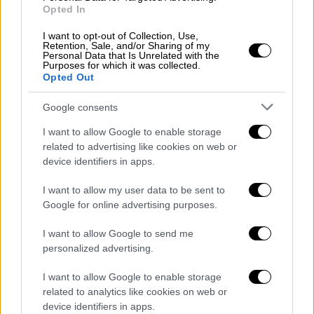
περιλαμβάνει απαραίτητα πολεμικά
Opted In
πλοία των ΗΠΑ
I want to opt-out of Collection, Use,
Retention, Sale, and/or Sharing of my
Η νέα πρωτοβουλία για τα
Στενά
του Ορμούζ
Personal Data that Is Unrelated with the
Purposes for which it was collected.
δεν θα περιλαμβάνει απαραίτητα τη
Opted Out
συνοδεία εμπορικών πλοίων από το
Google consents
Πολεμικό Ναυτικό των ΗΠΑ, σύμφωνα με
τον δημοσιογράφο του Axios, Μπαράκ
I want to allow Google to enable storage
Ραβίντ.
related to advertising like cookies on web or
device identifiers in apps.
Τα πλοία του αμερικανικού ναυτικού θα
I want to allow my user data to be sent to
βρίσκονται
«στην περιοχή»
, σε περίπτωση
Google for online advertising purposes.
που χρειαστεί να αποτρέψουν τις ιρανικές
στρατιωτικές δυνάμεις
από το να επιτεθούν
I want to allow Google to send me
σε εμπορικά πλοία.
personalized advertising.
I want to allow Google to enable storage
Το
αμερικανικό
ναυτικό
πρόκειται να
related to analytics like cookies on web or
παρέχει
στα εμπορικά πλοία πληροφορίες
device identifiers in apps.