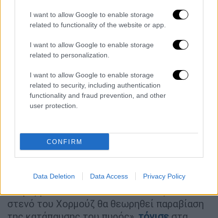
για τις ασφαλέστερες θαλάσσιες λωρίδες,
ιδίως για διαδρομές που δεν έχουν
I want to allow Google to enable storage
related to functionality of the website or app.
ναρκοθετηθεί από τον ιρανικό στρατό.
I want to allow Google to enable storage
Η απάντηση του Ιράν
related to personalization.
Ανώτερος
ιρανός
αξιωματούχος
I want to allow Google to enable storage
προειδοποίησε σήμερα ότι η Τεχεράνη θα
related to security, including authentication
θεωρούσε οποιαδήποτε
«αμερικανική
functionality and fraud prevention, and other
ανάμιξη»
στο στενό του Χορμούζ
user protection.
«παραβίαση» της κατάπαυσης του πυρός,
μετά την αναγγελία του
Ντόναλντ Τραμπ
πως
CONFIRM
σχεδιάζεται ναυτική επιχείρηση συνοδείας
πλοίων αποκλεισμένων στον Κόλπο.
«Προειδοποίηση: Οποιαδήποτε αμερικανική
Data Deletion
Data Access
Privacy Policy
ανάμιξη στο νέο ναυτικό καθεστώς στο
στενό του Χορμούζ θα θεωρηθεί παραβίαση
της κατάπαυσης του πυρός»,
τόνισε
στα