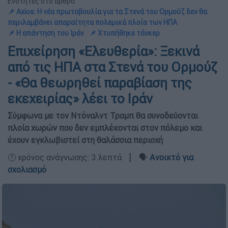
Ενότητες στο άρθρο:
📌 Axios: Η νέα πρωτοβουλία για τα Στενά του Ορμούζ δεν θα
περιλαμβάνει απαραίτητα πολεμικά πλοία των ΗΠΑ
📌 Η απάντηση του Ιράν
📌 Χτυπήθηκε τάνκερ
Επιχείρηση «Ελευθερία»: Ξεκινά
από τις ΗΠΑ στα Στενά του Ορμούζ
- «Θα θεωρηθεί παραβίαση της
εκεχειρίας» λέει το Ιράν
Σύμφωνα με τον Ντόναλντ Τραμπ θα συνοδεύονται
πλοία χωρών που δεν εμπλέκονται στον πόλεμο και
έχουν εγκλωβιστεί στη θαλάσσια περιοχή
🕛 χρόνος ανάγνωσης: 3 λεπτά ┋ 🗣️
Ανοικτό για
σχολιασμό