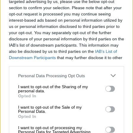
targeted advertising by us, please use the below opt-out
όλους».
section to confirm your selection. Please note that after your
opt-out request is processed you may continue seeing
«Οι εκπρόσωποί μου έχουν πολύ θετικές
interest-based ads based on personal information utilized by
συζητήσεις με το
Ιράν
και αυτές οι
us or personal information disclosed to third parties prior to
συζητήσεις θα μπορούσαν να οδηγήσουν σε
your opt-out. You may separately opt-out of the further
disclosure of your personal information by third parties on the
κάτι πολύ θετικό για όλους», έγραψε ο Τραμπ
IAB’s list of downstream participants. This information may
σε ανάρτησή του στο Truth Social.
also be disclosed by us to third parties on the
IAB’s List of
Downstream Participants
that may further disclose it to other
Η
εκεχειρία
ισχύει από τις 8 Απριλίου, μετά
third parties.
από σχεδόν 40 ημέρες ισραηλινών και
Please note that this website/app uses one or more Google
αμερικανικών αεροπορικών επιδρομών στο
Personal Data Processing Opt Outs
services and may gather and store information including but
Ιράν και αντίποινα της
Τεχεράνης
στην
not limited to your visit or usage behaviour. You may click to
I want to opt-out of the Sharing of my
περιοχή. Ωστόσο, οι διαπραγματεύσεις μετά
personal data.
grant or deny consent to Google and its third-party tags to
Opted In
την έναρξη της κατάπαυσης του πυρός έχουν
use your data for below specified purposes in below Google
consent section.
βαλτώσει.
I want to opt-out of the Sale of my
Personal Data.
Opted In
Axios: Η νέα πρωτοβουλία για τα
Στενά του Ορμούζ δεν θα
I want to opt-out of processing my
Personal Data for Targeted Advertising.