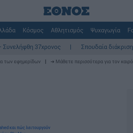
λλάδα
Κόσμος
Αθλητισμός
Ψυχαγωγία
Fo
θη 37χρονος
Σπουδαία διάκριση για την Ε
δα των εφημερίδων
|
➔ Μάθετε περισσότερα για τον καιρό
Shahed και πώς λειτουργούν