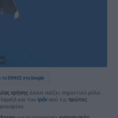
le)
 το ΕΘΝΟΣ στη Google
μίας χρήσης
έχουν παίξει σημαντικό ρόλο
Ισραήλ και του
Ιράν
από τις
πρώτες
βρουαρίου.
 drones
για να στοχεύσει
ενεργειακές