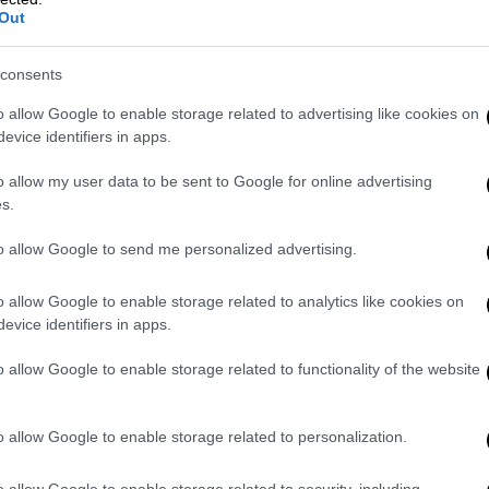
Out
ne επίθεσης μίας χρήσης που έγινε
χισε να το χρησιμοποιεί στην Ουκρανία
το
consents
o allow Google to enable storage related to advertising like cookies on
μήκος περίπου 3,5 μέτρα και άνοιγμα
evice identifiers in apps.
ίο της αποτελεσματικότητάς τους
είναι η
o allow my user data to be sent to Google for online advertising
εταξύ 20.000 και 50.000 δολαρίων
, σε
s.
κά συστήματα Patriot που κοστίζουν περίπου
to allow Google to send me personalized advertising.
εμβόλου, παρόμοιο με χορτοκοπτικό, είναι
o allow Google to enable storage related to analytics like cookies on
ιστά εύκολα ακουστό,
το χαμηλό του ύψος
evice identifiers in apps.
 δύσκολο να εντοπιστεί
μέχρι να πλησιάσει
o allow Google to enable storage related to functionality of the website
PS
και είναι προγραμματισμένα να
χτυπούν
ς εκδόσεις έχουν αντιπαρεμβολική
o allow Google to enable storage related to personalization.
»
. Ο σχεδιασμός τους είναι τόσο απλός και
o allow Google to enable storage related to security, including