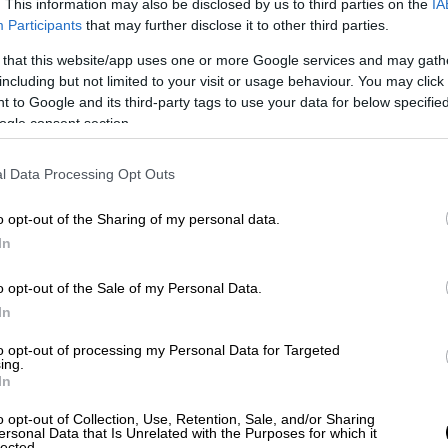
. This information may also be disclosed by us to third parties on the
IA
εί στην ουκρανική τεχνολογία κατά των
Participants
that may further disclose it to other third parties.
άχες απέναντι σε αντίστοιχες ρωσικές
 that this website/app uses one or more Google services and may gath
including but not limited to your visit or usage behaviour. You may click 
 to Google and its third-party tags to use your data for below specifi
δρος
Βολοντίμιρ Ζελένσκι
επισκέφθηκε τη
ogle consent section.
ά Εμιράτα
και το
Κατάρ
για να
προσφέρει
ράφοντας δεκαετείς αμυντικές συμφωνίες
l Data Processing Opt Outs
πιβεβαίωσε ότι
ουκρανικές δυνάμεις
ς
χρησιμοποιώντας εγχώρια παραγόμενα
o opt-out of the Sharing of my personal data.
 ιρανικά Shahed σε αρκετές χώρες του
In
o opt-out of the Sale of my Personal Data.
κός στρατός έχει επίσης αναπτύξει το
Sky
In
ησης και ελέγχου για την ανίχνευση
to opt-out of processing my Personal Data for Targeted
 Sultan
στη Σαουδική Αραβία, με
Ουκρανούς
ing.
In
κανούς στρατιώτες
στο λογισμικό.
o opt-out of Collection, Use, Retention, Sale, and/or Sharing
 Shahed και πώς λειτουργούν
ersonal Data that Is Unrelated with the Purposes for which it
lected.