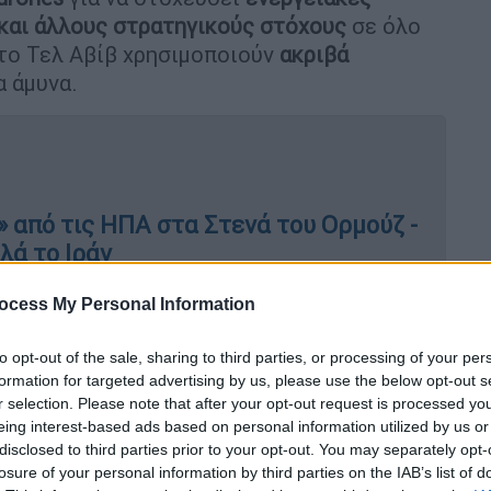
 και άλλους στρατηγικούς στόχους
σε όλο
το Τελ Αβίβ χρησιμοποιούν
ακριβά
α άμυνα.
» από τις ΗΠΑ στα Στενά του Ορμούζ -
λά το Ιράν
ocess My Personal Information
ρικανικό πολεμικό πλοίο που
to opt-out of the sale, sharing to third parties, or processing of your per
ου Ορμούζ
formation for targeted advertising by us, please use the below opt-out s
r selection. Please note that after your opt-out request is processed y
eing interest-based ads based on personal information utilized by us or
disclosed to third parties prior to your opt-out. You may separately opt-
losure of your personal information by third parties on the IAB’s list of
rones, τα κράτη του Κόλπου και οι