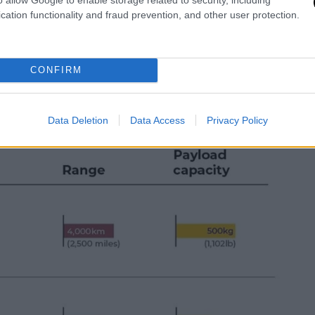
εί από πολλές χώρες, όπως η
Ρωσία (Geran-
cation functionality and fraud prevention, and other user protection.
χουν δημιουργήσει παρόμοια όπλα.
CONFIRM
Data Deletion
Data Access
Privacy Policy