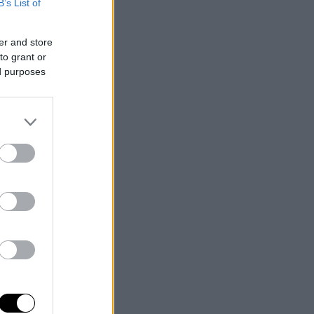
B’s List of
er and store
to grant or
ed purposes