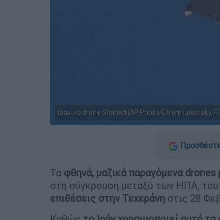
Ιρανικό drone Shahed (AP Photo/Efrem Lukatsky, Fi
Προσθέστε
Τα
φθηνά, μαζικά παραγόμενα drones 
στη σύγκρουση μεταξύ των ΗΠΑ, του 
επιθέσεις στην Τεχεράνη
στις 28 Φε
Καθώς
το Ιράν χρησιμοποιεί αυτά τα