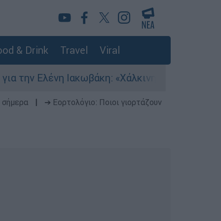
od & Drink
Travel
Viral
λένη Ιακωβάκη: «Χάλκινη» στο Παγκόσμιο Κ20 με
 σήμερα
|
➔ Εορτολόγιο: Ποιοι γιορτάζουν