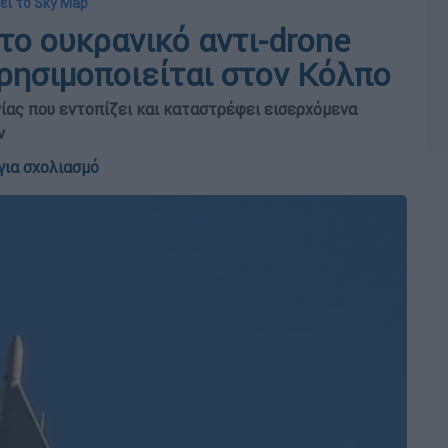
εί το Sky Map
 το ουκρανικό αντι-drone
ρησιμοποιείται στον Κόλπο
ίας που εντοπίζει και καταστρέφει εισερχόμενα
ν
για σχολιασμό