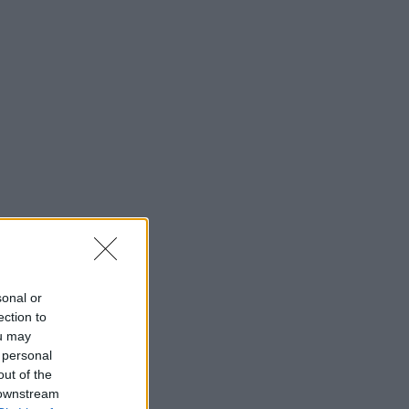
sonal or
ection to
ou may
 personal
out of the
 downstream