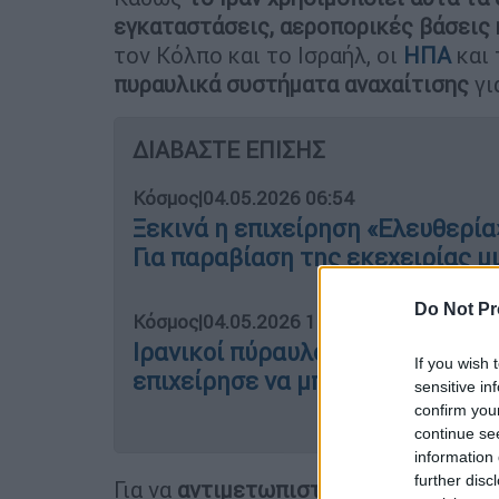
εγκαταστάσεις, αεροπορικές βάσεις
τον Κόλπο και το Ισραήλ, οι
ΗΠΑ
και 
πυραυλικά συστήματα αναχαίτισης
γι
ΔΙΑΒΑΣΤΕ ΕΠΙΣΗΣ
Κόσμος
|
04.05.2026 06:54
Ξεκινά η επιχείρηση «Ελευθερία
Για παραβίαση της εκεχειρίας μι
Do Not Pr
Κόσμος
|
04.05.2026 13:34
Ιρανικοί πύραυλοι χτύπησαν αμε
If you wish 
επιχείρησε να μπει στο Στενό τ
sensitive in
confirm you
continue se
information 
further disc
Για να
αντιμετωπιστεί η απειλή
των d