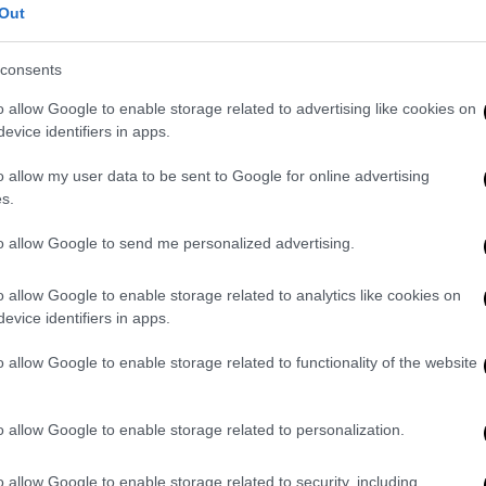
Out
ημέρες αργότερα.
 στις 11 Απριλίου, αλλά δεν αποτελεί
consents
o allow Google to enable storage related to advertising like cookies on
evice identifiers in apps.
κα — επίσης δεν έχει ακόμη επιβεβαιωθεί
o allow my user data to be sent to Google for online advertising
s.
υ
to allow Google to send me personalized advertising.
ο σε άνθρωπο είναι σπάνια, και
τόσο ο ΠΟΥ
o allow Google to enable storage related to analytics like cookies on
σφάλειας του Ηνωμένου Βασιλείου έχουν
evice identifiers in apps.
 είναι χαμηλός
.
o allow Google to enable storage related to functionality of the website
 λοιμώξεις από χανταϊό — όμως η έγκαιρη
ώσει τις πιθανότητες επιβίωσης.
o allow Google to enable storage related to personalization.
περιλαμβάνει οξυγονοθεραπεία, μηχανικό
 ενώ οι ασθενείς με σοβαρά συμπτώματα
o allow Google to enable storage related to security, including