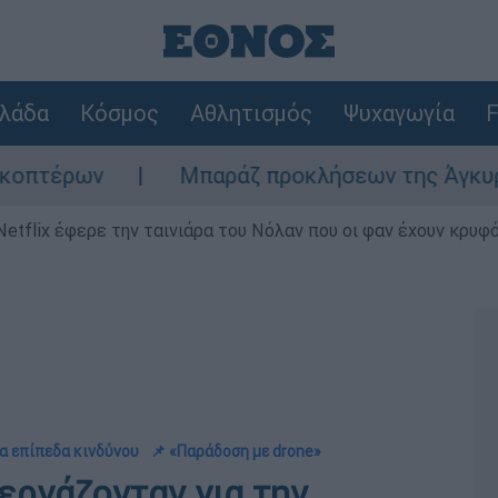
λάδα
Κόσμος
Αθλητισμός
Ψυχαγωγία
F
Μπαράζ προκλήσεων της Άγκυρας στο Αιγα
Netflix έφερε την ταινιάρα του Νόλαν που οι φαν έχουν κρυφό
α επίπεδα κινδύνου
📌 «Παράδοση με drone»
εργάζονταν για την