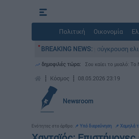
Πολιτική
Οικονομία
Ελ
υ έχασε τη ζωή του στη σύγκρουση ελικοπτέρων
BREAKING NEWS:
δημοφιλές τώρα:
Σου καίει το μυαλό: Το 
┋
Κόσμος
┋
08.05.2026 23:19
Newsroom
Ενότητες στο άρθρο:
📌 Υπό διερεύνηση
📌 Χαμηλά τ
Χανταϊός: Επιστήμονες 