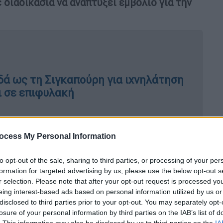
διαδικασία να αναπτύξει εμβόλιο για την
δά ως τη Σιγκαπούρη για ιχνηλάτηση
ι σε επιφυλακή
ocess My Personal Information
πλευσε από την Αργεντινή τον περασμένο
ατα χανταϊού, ενώ υπάρχουν και
to opt-out of the sale, sharing to third parties, or processing of your per
formation for targeted advertising by us, please use the below opt-out s
r selection. Please note that after your opt-out request is processed y
ημείας Άσελ Σαρτμπάεβα, από το
eing interest-based ads based on personal information utilized by us or
α,
είναι μία από τους επιστήμονες ομάδας
disclosed to third parties prior to your opt-out. You may separately opt-
Ηνωμένες Πολιτείες και τη Νότια Αφρική
losure of your personal information by third parties on the IAB’s list of
. This information may also be disclosed by us to third parties on the
IA