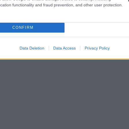
ονάδα εντατικής θεραπείας.
cation functionality and fraud prevention, and other user protection.
CONFIRM
μεταφερθούν μόνο σε θερμοκρασίες
πάεβα και η ομάδα της — που είχαν
ριμένο εμβόλιο πριν από το ξέσπασμα στο
Data Deletion
Data Access
Privacy Policy
 αυτό με μια μέθοδο που ονομάζεται