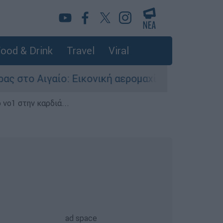
ood & Drink
Travel
Viral
ίο: Εικονική αερομαχία ανάμεσα σε ελληνικά κ
 νο1 στην καρδιά...