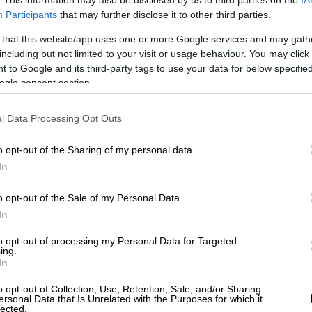
ε ένα εμβόλιο.
Participants
that may further disclose it to other third parties.
υ θα ήταν καταπληκτική, γιατί τότε θα
 that this website/app uses one or more Google services and may gath
άνιση αυτής της ασθένειας ή τουλάχιστον
including but not limited to your visit or usage behaviour. You may click 
νέπειες της λοίμωξης», λέει η ίδια.
 to Google and its third-party tags to use your data for below specifi
ogle consent section.
l Data Processing Opt Outs
ο
Παγκόσμιος Οργανισμός Υγείας
ανέφερε
 οκτώ περιπτώσεις χανταϊού — τρεις
o opt-out of the Sharing of my personal data.
In
 σε άτομα που βρίσκονταν στο πλοίο.
άγνωστη και δεν είναι γνωστό αν έχουν
o opt-out of the Sale of my Personal Data.
τες του πλοίου.
In
to opt-out of processing my Personal Data for Targeted
ους τρεις νεκρούς είχε τον ιό, ενώ οι
ing.
διερευνώνται.
In
o opt-out of Collection, Use, Retention, Sale, and/or Sharing
λανδή γυναίκα που αποβιβάστηκε από το MV
ersonal Data that Is Unrelated with the Purposes for which it
lected.
γία Ελένη στις 24 Απριλίου και ταξίδεψε