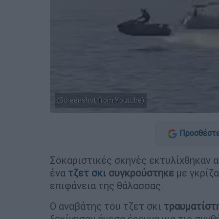
(Screenshot from Youtube)
Προσθέστε
Σοκαριστικές σκηνές εκτυλίχθηκαν 
ένα
τζετ σκι
συγκρούστηκε
με γκρίζ
επιφάνεια της θάλασσας.
Ο αναβάτης του τζετ σκι
τραυματίστ
ξεκίνησαν άμεσα έρευνα για τις συν