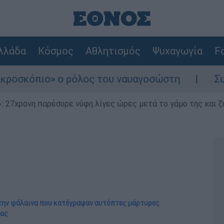
λλάδα
Κόσμος
Αθλητισμός
Ψυχαγωγία
Fo
ο» ο ρόλος του ναυαγοσώστη
Συναγερμός σ
 27χρονη παρέσυρε νύφη λίγες ώρες μετά το γάμο της και ζη
 την φάλαινα που κατέγραψαν αυτόπτες μάρτυρες
ίας