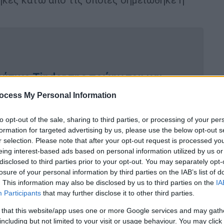
ύτικο Tinder της πρώην του και
 βιάσουν
ocess My Personal Information
to opt-out of the sale, sharing to third parties, or processing of your per
formation for targeted advertising by us, please use the below opt-out s
anley Park,
σε μια περιοχή όπου
συχνά
r selection. Please note that after your opt-out request is processed y
ου έχει οδηγήσει τις αρχές να επαναφέρουν
eing interest-based ads based on personal information utilized by us or
disclosed to third parties prior to your opt-out. You may separately opt-
 ασφαλείας για τα θαλάσσια σπορ και την
losure of your personal information by third parties on the IAB’s list of
. This information may also be disclosed by us to third parties on the
IA
Participants
that may further disclose it to other third parties.
ε την φάλαινα που κατέγραψαν
 that this website/app uses one or more Google services and may gath
including but not limited to your visit or usage behaviour. You may click 