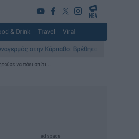
od & Drink
Travel
Viral
την Κάρπαθο: Βρέθηκαν παλιά πυρομαχικά στο Αρ
τούσε να πάει σπίτι...