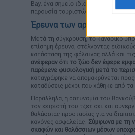
Bay, ένα σημείο ιδιαίτερα γνωστό για
παρουσία τουριστών και θαλάσσιων 
Έρευνα των αρχών και αυστ
Μετά τη σύγκρουση, το καναδικό υπο
επίσημη έρευνα, στέλνοντας ειδικούς
κατάσταση της φάλαινας αλλά και τι
ανέφεραν ότι το ζώο δεν έφερε εμφ
παρέμενε φυσιολογική μετά το περι
καταγράφηκε να απομακρύνεται προς
καταδύσεις μέχρι που χάθηκε από τα
Παράλληλα, η αστυνομία του Βανκούβ
τον χειριστή του τζετ σκι και συνερ
θαλάσσιας προστασίας για να διαπισ
κανόνες ασφαλείας.
Σύμφωνα με τη ν
σκαφών και θαλάσσιων μέσων υποχρε