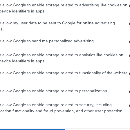
o allow Google to enable storage related to advertising like cookies on
evice identifiers in apps.
o allow my user data to be sent to Google for online advertising
s.
to allow Google to send me personalized advertising.
video
o allow Google to enable storage related to analytics like cookies on
evice identifiers in apps.
o allow Google to enable storage related to functionality of the website
o allow Google to enable storage related to personalization.
o allow Google to enable storage related to security, including
Βρετανικής Κολομβίας επιβεβαίωσαν ότι
ο
cation functionality and fraud prevention, and other user protection.
 σε σοβαρή αλλά σταθερή κατάσταση.
Το
iwash Rock και την περιοχή του English