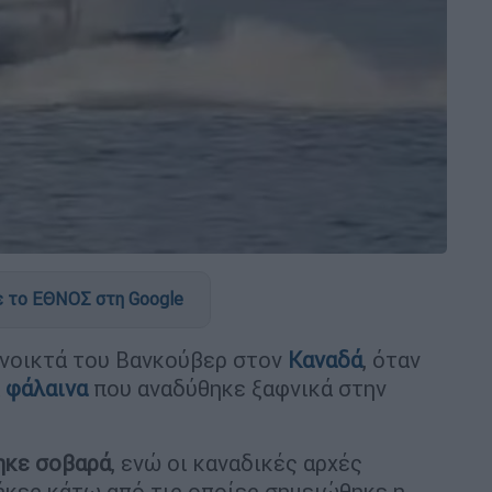
 το ΕΘΝΟΣ στη Google
ανοικτά του Βανκούβερ στον
Καναδά
, όταν
α
φάλαινα
που αναδύθηκε ξαφνικά στην
ηκε σοβαρά
, ενώ οι καναδικές αρχές
θήκες κάτω από τις οποίες σημειώθηκε η