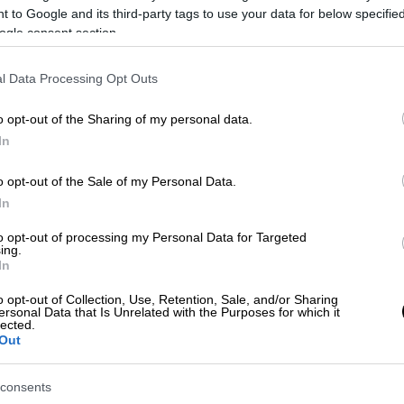
 to Google and its third-party tags to use your data for below specifi
ά μέσα ενημέρωσης,
η γκρίζα φάλαινα είχε
ogle consent section.
α εκπνεύσει όταν ο αναβάτης του τζετ σκι
.
Το βίντεο που τραβήχτηκε από
l Data Processing Opt Outs
της πρόσκρουσης, με το τζετ σκι και τον
ευτερόλεπτα στον αέρα πριν καταλήξουν με
o opt-out of the Sharing of my personal data.
In
θρώπους που βρίσκονταν στην περιοχή,
o opt-out of the Sale of my Personal Data.
στα δευτερόλεπτα.
In
to opt-out of processing my Personal Data for Targeted
αρχικά επικράτησε πανικός, αφού κανείς
ing.
βάτης είχε επιβιώσει από τη σύγκρουση
.
In
 επιπλέει στο νερό, σε απόσταση από το
o opt-out of Collection, Use, Retention, Sale, and/or Sharing
πεύδουν στο σημείο.
ersonal Data that Is Unrelated with the Purposes for which it
lected.
Out
consents