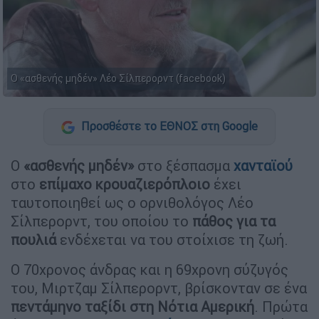
Ο «ασθενής μηδέν» Λέο Σίλπερορντ (facebook)
Προσθέστε το ΕΘΝΟΣ στη Google
Ο
«ασθενής μηδέν»
στο ξέσπασμα
χανταϊού
στο
επίμαχο κρουαζιερόπλοιο
έχει
ταυτοποιηθεί ως ο ορνιθολόγος Λέο
Σίλπερορντ, του οποίου το
πάθος για τα
πουλιά
ενδέχεται να του στοίχισε τη ζωή.
Ο 70χρονος άνδρας και η 69χρονη σύζυγός
του, Μιρτζαμ Σίλπερορντ, βρίσκονταν σε ένα
πεντάμηνο ταξίδι στη Νότια Αμερική
. Πρώτα