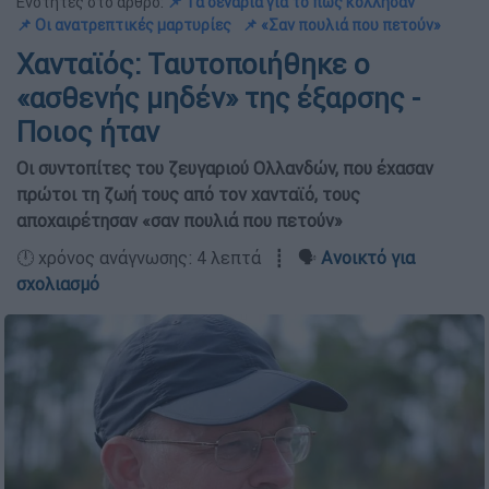
Ενότητες στο άρθρο:
📌 Τα σενάρια για το πώς κόλλησαν
📌 Οι ανατρεπτικές μαρτυρίες
📌 «Σαν πουλιά που πετούν»
Χανταϊός: Ταυτοποιήθηκε ο
«ασθενής μηδέν» της έξαρσης -
Ποιος ήταν
Οι συντοπίτες του ζευγαριού Ολλανδών, που έχασαν
πρώτοι τη ζωή τους από τον χανταϊό, τους
αποχαιρέτησαν «σαν πουλιά που πετούν»
🕛 χρόνος ανάγνωσης: 4 λεπτά ┋ 🗣️
Ανοικτό για
σχολιασμό