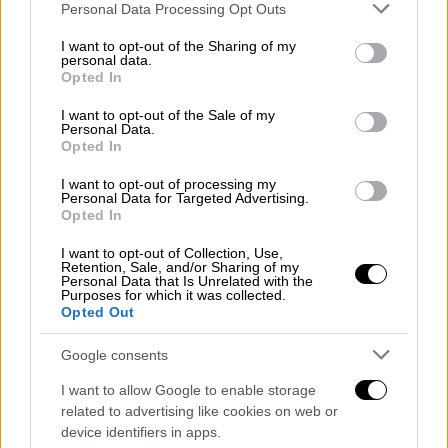
αρουραίων
, τα οποία μεταφέρουν το
Please note that this website/app uses one or more Google
Personal Data Processing Opt Outs
services and may gather and store information including but
επικίνδυνο στέλεχος Άνδεων του χανταϊού -
not limited to your visit or usage behaviour. You may click to
I want to opt-out of the Sharing of my
το μόνο γνωστό που μπορεί να μεταδοθεί
personal data.
grant or deny consent to Google and its third-party tags to
Opted In
από άνθρωπο σε άνθρωπο. «Είναι
use your data for below specified purposes in below Google
συνηθισμένο για τους παρατηρητές πουλιών
consent section.
I want to opt-out of the Sale of my
Personal Data.
να επισκέπτονται χωματερές
επειδή
Opted In
υπάρχουν πολλά πουλιά εκεί», δήλωσε ο
Γκαστόν Μπρέτι, φωτογράφος και τοπικός
I want to opt-out of processing my
Personal Data for Targeted Advertising.
ξεναγός, στο
Ansa Latina
. «Είναι ένα βουνό
Opted In
απορριμμάτων που σήμερα
ξεπερνά κατά
I want to opt-out of Collection, Use,
πολύ το αρχικά προβλεπόμενο όριο
από τις
Retention, Sale, and/or Sharing of my
Personal Data that Is Unrelated with the
Αρχές», πρόσθεσε.
Purposes for which it was collected.
Opted Out
Τέσσερις ημέρες αργότερα, την 1η Απριλίου,
το ζευγάρι
επιβιβάστηκε στο πλοίο MV
Google consents
Hondius
από την Ουσουάια μαζί με 112 ακόμη
I want to allow Google to enable storage
επιβάτες, πολλοί από τους οποίους ήταν
related to advertising like cookies on web or
επίσης παρατηρητές πουλιών ή
device identifiers in apps.