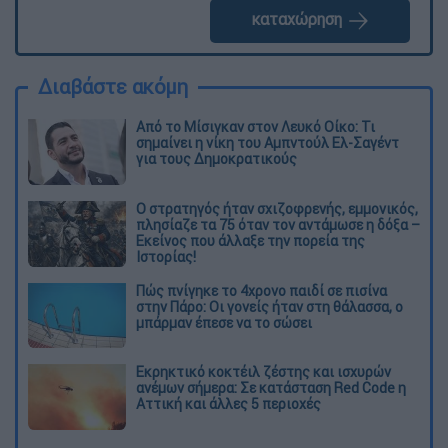
καταχώρηση
Διαβάστε ακόμη
Από το Μίσιγκαν στον Λευκό Οίκο: Τι
σημαίνει η νίκη του Αμπντούλ Ελ-Σαγέντ
για τους Δημοκρατικούς
O στρατηγός ήταν σχιζοφρενής, εμμονικός,
πλησίαζε τα 75 όταν τον αντάμωσε η δόξα –
Εκείνος που άλλαξε την πορεία της
Ιστορίας!
Πώς πνίγηκε το 4χρονο παιδί σε πισίνα
στην Πάρο: Οι γονείς ήταν στη θάλασσα, ο
μπάρμαν έπεσε να το σώσει
Εκρηκτικό κοκτέιλ ζέστης και ισχυρών
ανέμων σήμερα: Σε κατάσταση Red Code η
Αττική και άλλες 5 περιοχές