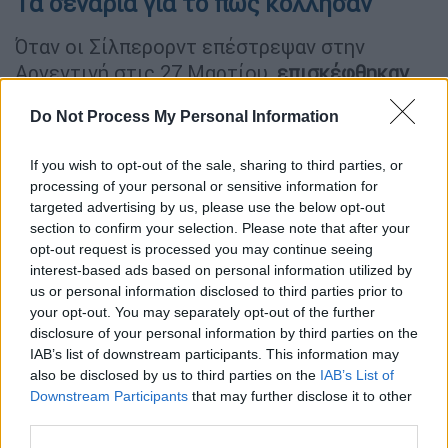
Τα σενάρια για το πώς κόλλησαν
Όταν οι Σίλπερορντ επέστρεψαν στην
Αργεντινή στις 27 Μαρτίου,
επισκέφθηκαν
μια χωματερή
περίπου 7 χιλιόμετρα έξω από
Do Not Process My Personal Information
την πόλη Ουσουάια. Το
γεμάτο σκουπίδια
σημείο αποφεύγεται από τους κατοίκους
,
If you wish to opt-out of the sale, sharing to third parties, or
αλλά αποτελεί «προσκύνημα» για
processing of your personal or sensitive information for
παρατηρητές πουλιών από όλο τον κόσμο
targeted advertising by us, please use the below opt-out
που αναζητούν ένα σπάνιο είδος - το
section to confirm your selection. Please note that after your
opt-out request is processed you may continue seeing
καρακάρα με λευκό λαιμό, γνωστό και ως
interest-based ads based on personal information utilized by
«καρακάρα του Δαρβίνου»
, από τον
us or personal information disclosed to third parties prior to
φυσιοδίφη Κάρολο Δαρβίνο, ο οποίος
your opt-out. You may separately opt-out of the further
πρώτος το κατέγραψε.
disclosure of your personal information by third parties on the
IAB’s list of downstream participants. This information may
Οι Αρχές στην Αργεντινή υποπτεύονται ότι
also be disclosed by us to third parties on the
IAB’s List of
στο συγκεκριμένο σημείο το ζευγάρι
Downstream Participants
that may further disclose it to other
third parties.
εισέπνευσε σωματίδια από περιττώματα