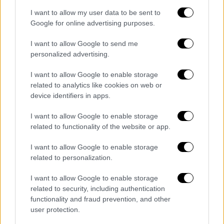
επιστήμονες
. Στις 6 Απριλίου, ο Λέο
I want to allow my user data to be sent to
ανέφερε πυρετό, πονοκέφαλο, στομαχόπονο
Google for online advertising purposes.
και διάρροια. Πέθανε στο πλοίο πέντε
I want to allow Google to send me
ημέρες αργότερα. Η Μιρτζαμ αποβιβάστηκε
personalized advertising.
από το πλοίο μαζί με τη σορό του Λέο στις
24 Απριλίου, σε προγραμματισμένη στάση
I want to allow Google to enable storage
στο νησί Αγία Ελένη στον Ατλαντικό. Πέταξε
related to analytics like cookies on web or
device identifiers in apps.
στο Γιοχάνεσμπουργκ της Νότιας Αφρικής
και στη συνέχεια με πτήση της KLM προς την
I want to allow Google to enable storage
Ολλανδία, αλλά δεν έφτασε ποτέ. Το
related to functionality of the website or app.
πλήρωμα
τη βρήκε πολύ άρρωστη για να
I want to allow Google to enable storage
ταξιδέψει
και την απομάκρυνε. Κατέρρευσε
related to personalization.
στο αεροδρόμιο και πέθανε την επόμενη
ημέρα.
I want to allow Google to enable storage
related to security, including authentication
Οι ανατρεπτικές μαρτυρίες
functionality and fraud prevention, and other
user protection.
Tο «σημείο μηδέν» για τον χανταϊό βρίσκεται