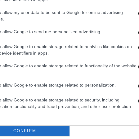
 από την Ουκρανία για
o allow my user data to be sent to Google for online advertising
s.
to allow Google to send me personalized advertising.
ς ότι η Ρωσία εξακολουθεί να μην έχει
ίας για την ανταλλαγή αιχμαλώτων την
o allow Google to enable storage related to analytics like cookies on
5
ο Αμερικανός πρόεδρος Ντόναλντ Τραμπ.
evice identifiers in apps.
παντήσει στην πρόταση
που έγινε από τον
o allow Google to enable storage related to functionality of the website
υστυχώς μέχρι σήμερα δεν έχουμε λάβει
σιογράφους.
o allow Google to enable storage related to personalization.
ην ελπίδα ότι η σύγκρουση με το Ιράν θα
o allow Google to enable storage related to security, including
, πρόσθεσε όμως ότι, αν αυτό δεν συμβεί,
cation functionality and fraud prevention, and other user protection.
τι θα ήταν
«λογικό» να οργανώσει η
CONFIRM
 την ένταξή της στην Ε.Ε., αφού η χώρα