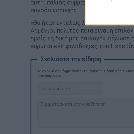
αυτή, παλιός σύμμαχος της Μόσχας, 
σύνοδο κορυφής.
«Θα ήταν εντελώς λογικό να οργανωθ
Αρμένιοι πολίτες ποια είναι η επιλογ
εμείς τη δική μας επιλογή», δήλωσε 
ευρωπαϊκές φιλοδοξίες του Γιερεβάν
Τα σχολιά σας δημοσιεύονται άμεσα με δική σας ευθύνη
διαγράφονται