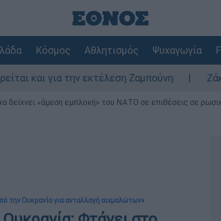
λάδα
Κόσμος
Αθλητισμός
Ψυχαγωγία
F
αι για την εκτέλεση Ζαμπούνη
Ζάκυνθος: Τ
α δείχνει «άμεση εμπλοκή» του ΝΑΤΟ σε επιθέσεις σε ρωσι
από την Ουκρανία για ανταλλαγή αιχμαλώτων»
 Ουκρανία: Φτάνει στο