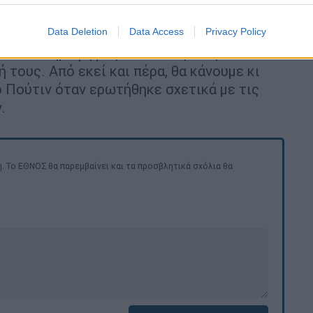
φιλοξένησε για πρώτη φορά μια ευρωπαϊκή
Data Deletion
Data Access
Privacy Policy
εί ένα δημοψήφισμα και να ερωτηθούν οι
ή τους. Από εκεί και πέρα, θα κάνουμε κι
ο Πούτιν όταν ερωτήθηκε σχετικά με τις
.
. Το ΕΘΝΟΣ θα παρεμβαίνει και τα προσβλητικά σχόλια θα