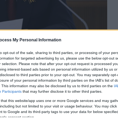
ocess My Personal Information
to opt-out of the sale, sharing to third parties, or processing of your per
formation for targeted advertising by us, please use the below opt-out s
 το ΕΘΝΟΣ στη Google
r selection. Please note that after your opt-out request is processed y
eing interest-based ads based on personal information utilized by us or
κρανία
φτάνει στο τέλος του εξέφρασε ο
disclosed to third parties prior to your opt-out. You may separately opt-
losure of your personal information by third parties on the IAB’s list of
. This information may also be disclosed by us to third parties on the
IA
τέλος του
», δήλωσε χαρακτηριστικά ο
Participants
that may further disclose it to other third parties.
μενος στον πόλεμο στην Ουκρανία.
 that this website/app uses one or more Google services and may gath
including but not limited to your visit or usage behaviour. You may click 
 to Google and its third-party tags to use your data for below specifi
ogle consent section.