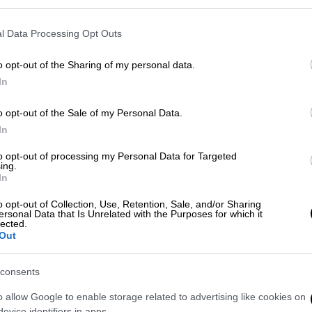
l Data Processing Opt Outs
υντώνουν οι φήμες για ρήξη στις
o opt-out of the Sharing of my personal data.
In
o opt-out of the Sale of my Personal Data.
πτη ότι οι ηγέτες της Ευρωπαϊκής Ένωσης
In
νομιλίες. Ερωτηθείς αν είναι πρόθυμος να
to opt-out of processing my Personal Data for Targeted
παίους, ο Ρώσος πρόεδρος δήλωσε ότι η
ing.
In
πρώην καγκελάριος της Γερμανίας
o opt-out of Collection, Use, Retention, Sale, and/or Sharing
ersonal Data that Is Unrelated with the Purposes for which it
lected.
νη εβδομάδα ότι την πρώτη κίνηση πρέπει
Out
υτοί είναι που διέκοψαν τις επαφές με τη
ος στην Ουκρανία.
consents
τηθεί με τον Ουκρανό πρόεδρο Βολοντίμιρ
o allow Google to enable storage related to advertising like cookies on
βιώσιμη ειρηνευτική συμφωνία
.
evice identifiers in apps.