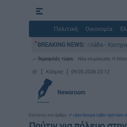
Πολιτική
Οικονομία
Ελ
 ανθρωποκτονίες στην Ελλάδα - Κατηγορείται κ
BREAKING NEWS:
δημοφιλές τώρα:
Νέα κλιμάκωση: Η Μόσχ
┋
Κόσμος
┋
09.05.2026 23:12
Newsroom
Ενότητες στο άρθρο:
📌 «Δεν έχουμε λάβει πρόταση 
Πούτιν για πόλεμο στην