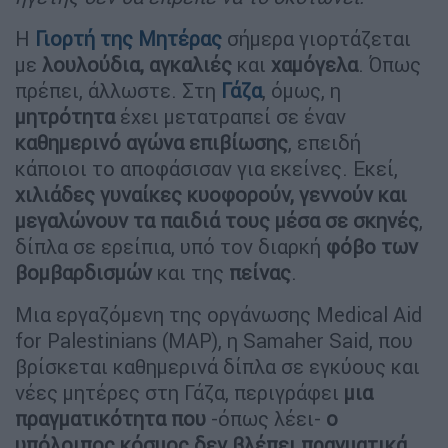
Η
Γιορτή της Μητέρας
σήμερα γιορτάζεται
με
λουλούδια, αγκαλιές
και
χαμόγελα
. Όπως
πρέπει, άλλωστε. Στη
Γάζα
, όμως, η
μητρότητα
έχει μετατραπεί σε έναν
καθημερινό αγώνα επιβίωσης
, επειδή
κάποιοι το αποφάσισαν για εκείνες. Εκεί,
χιλιάδες γυναίκες κυοφορούν, γεννούν και
μεγαλώνουν τα παιδιά τους μέσα σε σκηνές
,
δίπλα σε ερείπια, υπό τον διαρκή
φόβο των
βομβαρδισμών
και της
πείνας
.
Μια εργαζόμενη της οργάνωσης Medical Aid
for Palestinians (MAP), η Samaher Said, που
βρίσκεται καθημερινά δίπλα σε εγκύους και
νέες μητέρες στη Γάζα, περιγράφει
μια
πραγματικότητα
που
-όπως λέει-
ο
υπόλοιπος κόσμος δεν βλέπει πραγματικά
.