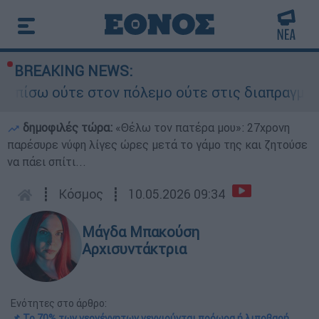
BREAKING NEWS:
 στον πόλεμο ούτε στις διαπραγματεύσεις» - Οι 
δημοφιλές τώρα:
«Θέλω τον πατέρα μου»: 27χρονη
παρέσυρε νύφη λίγες ώρες μετά το γάμο της και ζητούσε
να πάει σπίτι...
┋
Κόσμος
┋
10.05.2026 09:34
Μάγδα Μπακούση
Αρχισυντάκτρια
Ενότητες στο άρθρο:
📌 Το 70% των νεογέννητων γεννιούνται πρόωρα ή λιποβαρή