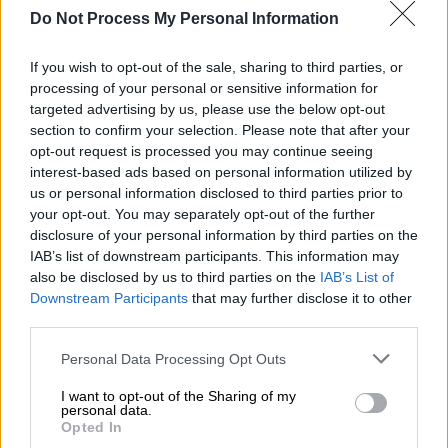
Μια γυναίκα προσπαθεί να φέρει νέα
Do Not Process My Personal Information
ζωή μέσα σε ένα σώμα ήδη
If you wish to opt-out of the sale, sharing to third parties, or
εξαντλημένο
processing of your personal or sensitive information for
targeted advertising by us, please use the below opt-out
Η εγκυμοσύνη στη Γάζα
, σημειώνει,
σημαίνει
section to confirm your selection. Please note that after your
ότι μια γυναίκα προσπαθεί να φέρει νέα ζωή
opt-out request is processed you may continue seeing
μέσα σε ένα σώμα ήδη εξαντλημένο
από την
interest-based ads based on personal information utilized by
us or personal information disclosed to third parties prior to
πείνα, το τραύμα και την καθημερινή
your opt-out. You may separately opt-out of the further
επιβίωση. Παρά τη συμφωνία κατάπαυσης
disclosure of your personal information by third parties on the
του πυρός που είχε ανακοινωθεί, οι
IAB’s list of downstream participants. This information may
επιθέσεις συνεχίζονται σχεδόν καθημερινά,
also be disclosed by us to third parties on the
IAB’s List of
Downstream Participants
that may further disclose it to other
ενώ εκατοντάδες παιδιά έχουν σκοτωθεί
third parties.
τους τελευταίους μήνες.
Please note that this website/app uses one or more Google
Personal Data Processing Opt Outs
services and may gather and store information including but
not limited to your visit or usage behaviour. You may click to
I want to opt-out of the Sharing of my
personal data.
grant or deny consent to Google and its third-party tags to
Opted In
use your data for below specified purposes in below Google