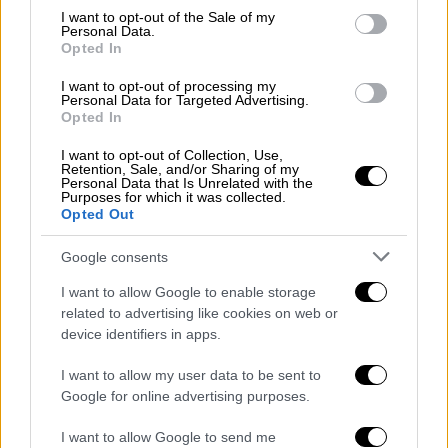
consent section.
I want to opt-out of the Sale of my
Personal Data.
Opted In
I want to opt-out of processing my
Personal Data for Targeted Advertising.
Opted In
I want to opt-out of Collection, Use,
Γιορτή της Μητέρας στη Γάζα: Εκεί που οι αγκαλιές
Retention, Sale, and/or Sharing of my
γίνονται ασπίδα για τις βόμβες
Personal Data that Is Unrelated with the
Purposes for which it was collected.
Opted Out
Η ίδια περιγράφει πως
πολλές γυναίκες
γεννούν ενώ φοβούνται ότι μπορεί να
Google consents
βομβαρδιστούν
ανά πάσα στιγμή,
I want to allow Google to enable storage
προσευχόμενες να επιζήσουν οι ίδιες και τα
related to advertising like cookies on web or
μωρά τους. Όπως τονίζει, το ψυχολογικό
device identifiers in apps.
βάρος είναι συχνά το πιο καταστροφικό
I want to allow my user data to be sent to
κομμάτι αυτής της κρίσης. Κάθε έκρηξη ή
Google for online advertising purposes.
ακόμη και ο ήχος από κάτι που πέφτει
προκαλεί πανικό και αίσθηση άμεσης
I want to allow Google to send me