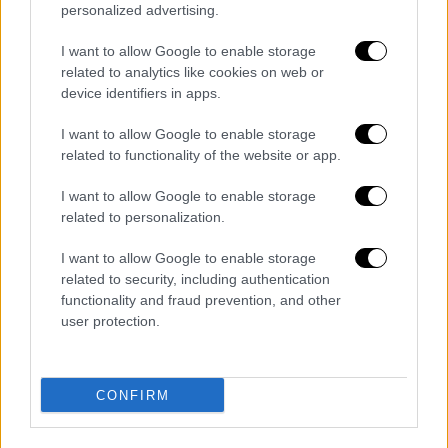
personalized advertising.
απειλής.
I want to allow Google to enable storage
Παράλληλα, οι αυστηροί περιορισμοί στην
related to analytics like cookies on web or
είσοδο ανθρωπιστικής βοήθειας και
device identifiers in apps.
τροφίμων έχουν οδηγήσει σε τεράστιες
I want to allow Google to enable storage
ελλείψεις. Οι έγκυες γυναίκες
related to functionality of the website or app.
δυσκολεύονται να βρουν βασικά τρόφιμα,
όπως λαχανικά ή κρέας, ενώ ακόμη και είδη
I want to allow Google to enable storage
προσωπικής υγιεινής, όπως σερβιέτες,
related to personalization.
καθαρό νερό ή σαμπουάν, θεωρούνται πλέον
I want to allow Google to enable storage
δυσεύρετα.
related to security, including authentication
functionality and fraud prevention, and other
Αυτές οι συνθήκες, εξηγεί, οδηγούν
user protection.
καθημερινά σε περιστατικά
υποσιτισμού,
αναιμίας, κατάθλιψης
,
υψηλής πίεσης
και
έντονου στρες
, καταπονώντας τα σώματα
CONFIRM
των γυναικών και αυξάνοντας τον κίνδυνο
επιπλοκών κατά την εγκυμοσύνη και τον