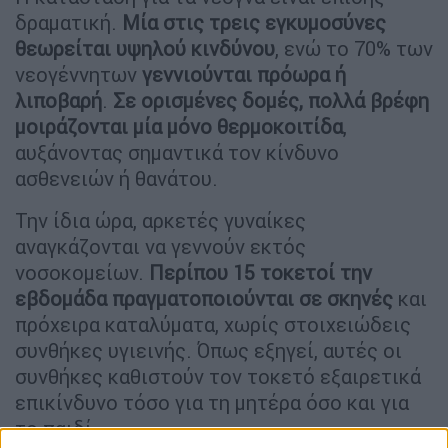
δραματική.
Μία στις τρεις εγκυμοσύνες
θεωρείται υψηλού κινδύνου
, ενώ το 70% των
νεογέννητων
γεννιούνται πρόωρα ή
λιποβαρή
.
Σε ορισμένες δομές, πολλά βρέφη
μοιράζονται μία μόνο θερμοκοιτίδα
,
αυξάνοντας σημαντικά τον κίνδυνο
ασθενειών ή θανάτου.
Την ίδια ώρα, αρκετές γυναίκες
αναγκάζονται να γεννούν εκτός
νοσοκομείων.
Περίπου 15 τοκετοί την
εβδομάδα πραγματοποιούνται σε σκηνές
και
πρόχειρα καταλύματα, χωρίς στοιχειώδεις
συνθήκες υγιεινής. Όπως εξηγεί, αυτές οι
συνθήκες καθιστούν τον τοκετό εξαιρετικά
επικίνδυνο τόσο για τη μητέρα όσο και για
το παιδί.