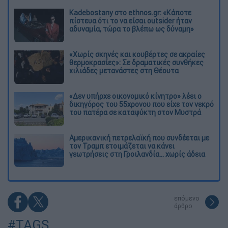
Kadebostany στο ethnos.gr: «Κάποτε
πίστευα ότι το να είσαι outsider ήταν
αδυναμία, τώρα το βλέπω ως δύναμη»
«Χωρίς σκηνές και κουβέρτες σε ακραίες
θερμοκρασίες»: Σε δραματικές συνθήκες
χιλιάδες μετανάστες στη Θέουτα
«Δεν υπήρχε οικονομικό κίνητρο» λέει ο
δικηγόρος του 55χρονου που είχε τον νεκρό
του πατέρα σε καταψύκτη στον Μυστρά
Αμερικανική πετρελαϊκή που συνδέεται με
τον Τραμπ ετοιμάζεται να κάνει
γεωτρήσεις στη Γροιλανδία... χωρίς άδεια
επόμενο
άρθρο
#TAGS