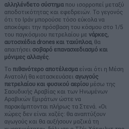
αλληλένδετο σύστημα
που ισορροπεί μεταξύ
αποδοτικότητας και εφεδρειών. Το γεγονός
ότι το Ιράν μπορούσε τόσο εύκολα να
αποκόψει την πρόσβαση του κόσμου στο 1/5
του παγκόσμιου πετρελαίου με
νάρκες,
αυτοσχέδια drones και ταχύπλοα
, θα
απαιτήσει
σοβαρό επανασχεδιασμό και
μόνιμες αλλαγές
.
Το
πιθανότερο αποτέλεσμα
είναι ότι η Μέση
Ανατολή θα κατασκευάσει
αγωγούς
πετρελαίου και φυσικού αερίου
μέσω της
Σαουδικής Αραβίας και των Ηνωμένων
Αραβικών Εμιράτων ώστε να
παρακάμπτονται πλήρως τα Στενά. «Οι
χώρες δεν είναι χαζές: θα αναπτύξουν
αγωγούς και θα αυξήσουν μαζικά τη
χωρητικότητα», δήλωσε ο Τζέι Χάτφιλντ της