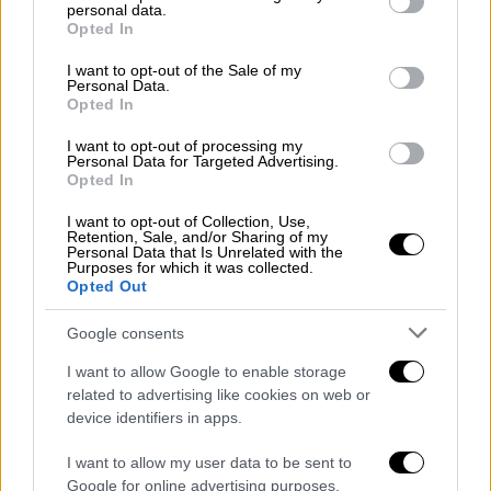
ενεργοβόρα κέντρα δεδομένων τεχνητής
personal data.
grant or deny consent to Google and its third-party tags to
Opted In
νοημοσύνης
με ιλιγγιώδη ρυθμό. Αν ο
use your data for below specified purposes in below Google
κόσμος απεξαρτηθεί από την ενέργεια της
consent section.
I want to opt-out of the Sale of my
Personal Data.
Μέσης Ανατολής, οι Ηνωμένες Πολιτείες θα
Opted In
μπορούσαν να βρεθούν σε πλεονεκτική θέση:
I want to opt-out of processing my
το φυσικό αέριο
παραμένει η μεγαλύτερη
Personal Data for Targeted Advertising.
πηγή ηλεκτροπαραγωγής
και η Αμερική
Opted In
διαθέτει τεράστια αποθέματα, με
I want to opt-out of Collection, Use,
αυξανόμενες δυνατότητες εξαγωγών
.
Retention, Sale, and/or Sharing of my
Personal Data that Is Unrelated with the
Purposes for which it was collected.
«Αυτό
θα μπορούσε τελικά να αποδειχθεί
Opted Out
θετικό
- παρά την προσωρινή οικονομική
Google consents
αναστάτωση - αν μετά από όλα αυτά
αποκατασταθεί η ελευθερία της
I want to allow Google to enable storage
ναυσιπλοΐας
, αν το πετρέλαιο, το φυσικό
related to advertising like cookies on web or
device identifiers in apps.
αέριο και τα διυλισμένα προϊόντα
ρέουν
ελεύθερα
και αν
καταρρεύσει το καρτέλ
»,
I want to allow my user data to be sent to
δήλωσε ο Τζο Μπρουσουέλας, επικεφαλής
Google for online advertising purposes.