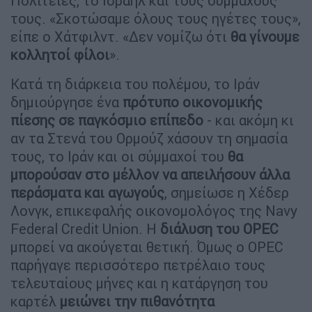
Πολιτείες, το Ισραήλ και τους συμμάχους
τους. «Σκοτώσαμε όλους τους ηγέτες τους»,
είπε ο Χάτφιλντ. «Δεν νομίζω ότι
θα γίνουμε
κολλητοί φίλοι
».
Κατά τη διάρκεια του πολέμου, το Ιράν
δημιούργησε ένα
πρότυπο οικονομικής
πίεσης σε παγκόσμιο επίπεδο
- και ακόμη κι
αν τα Στενά του Ορμούζ χάσουν τη σημασία
τους, το Ιράν και οι σύμμαχοί του
θα
μπορούσαν στο μέλλον να απειλήσουν άλλα
περάσματα και αγωγούς
, σημείωσε η Χέδερ
Λονγκ, επικεφαλής οικονομολόγος της Navy
Federal Credit Union. Η
διάλυση του OPEC
μπορεί να ακούγεται θετική. Όμως ο OPEC
παρήγαγε περισσότερο πετρέλαιο τους
τελευταίους μήνες και η κατάργηση του
καρτέλ
μειώνει την πιθανότητα