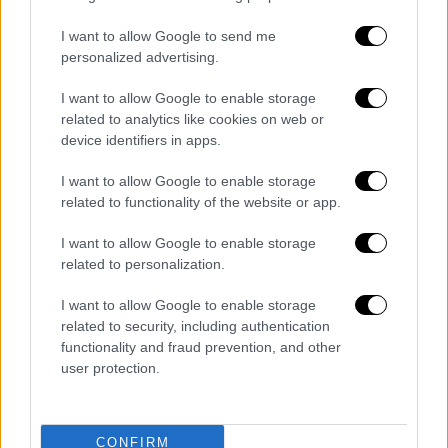
οικονομολόγος της RSM. «Αυτά είναι
I want to allow Google to send me
πράγματα που συνήθως τα βλέπεις μόνο
10-
personalized advertising.
20 χρόνια αργότερα
. Μέσα στην ομίχλη του
πολέμου,
όλα φαίνονται θολά
».
I want to allow Google to enable storage
related to analytics like cookies on web or
device identifiers in apps.
I want to allow Google to enable storage
related to functionality of the website or app.
I want to allow Google to enable storage
related to personalization.
I want to allow Google to enable storage
related to security, including authentication
functionality and fraud prevention, and other
user protection.
Στενά του Ορμούζ (Sepahnews via AP)
CONFIRM