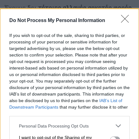
Έχουμε δει
τέτοιες αλλαγές αρκετές φορές
μόνο μέσα σε αυτή τη δεκαετία. Μετά την
Do Not Process My Personal Information
πανδημία, οι
παγκόσμιες αλυσίδες
εφοδιασμού της μεταποίησης
κατέρρευσαν
If you wish to opt-out of the sale, sharing to third parties, or
και στη συνέχεια ενισχύθηκαν σημαντικά. Ο
processing of your personal or sensitive information for
πόλεμος της Ρωσίας με την Ουκρανία άλλαξε
targeted advertising by us, please use the below opt-out
τον τρόπο με τον οποίο η Ευρώπη
section to confirm your selection. Please note that after your
opt-out request is processed you may continue seeing
προμηθεύεται φυσικό αέριο. Οι δασμοί του
interest-based ads based on personal information utilized by
προέδρου Ντόναλντ Τραμπ προκάλεσαν
us or personal information disclosed to third parties prior to
τεράστιες αλλαγές
στις πηγές πρώτων
your opt-out. You may separately opt-out of the further
υλών.
disclosure of your personal information by third parties on the
IAB’s list of downstream participants. This information may
Η
ενίσχυση της ενεργειακής εφοδιαστικής
also be disclosed by us to third parties on the
IAB’s List of
Downstream Participants
that may further disclose it to other
αλυσίδας
δεν θα μπορούσε να έρθει σε
third parties.
καλύτερη στιγμή
: η παγκόσμια ζήτηση
ενέργειας έχει γίνει αχόρταγη. Οι
Please note that this website/app uses one or more Google
Personal Data Processing Opt Outs
services and may gather and store information including but
τεχνολογικές εταιρείες κατασκευάζουν
not limited to your visit or usage behaviour. You may click to
I want to opt-out of the Sharing of my