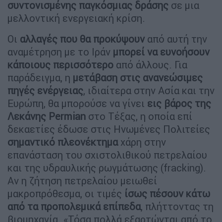
συντονισμένης παγκόσμιας δράσης
σε μια
μελλοντική ενεργειακή κρίση.
Οι
αλλαγές που θα προκύψουν
από αυτή την
αναμέτρηση με το Ιράν
μπορεί να ευνοήσουν
κάποιους περισσότερο
από άλλους. Για
παράδειγμα, η
μετάβαση στις ανανεώσιμες
πηγές ενέργειας
, ιδιαίτερα στην Ασία και την
Ευρώπη, θα μπορούσε να γίνει
εις βάρος της
Λεκάνης Permian
στο Τέξας, η οποία επί
δεκαετίες έδωσε στις Ηνωμένες Πολιτείες
σημαντικό πλεονέκτημα
χάρη στην
επανάσταση του σχιστολιθικού πετρελαίου
και της υδραυλικής ρωγμάτωσης (fracking).
Αν η ζήτηση πετρελαίου μειωθεί
μακροπρόθεσμα, οι τιμές
ίσως πέσουν κάτω
από τα προπολεμικά επίπεδα
, πλήττοντας τη
βιομηχανία. «Τόσα πολλά εξαρτώνται από το