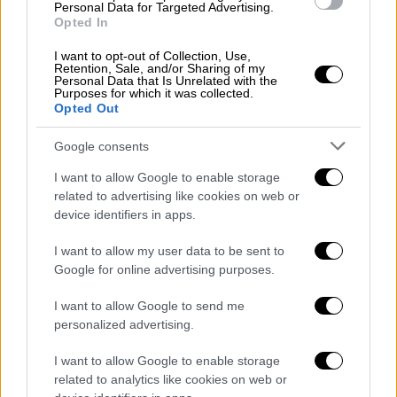
εξηγείται στο κείμενο.
Personal Data for Targeted Advertising.
Opted In
Τι έχει προαναγγείλει ο Αμερικανός
I want to opt-out of Collection, Use,
πρόεδρος
Retention, Sale, and/or Sharing of my
Personal Data that Is Unrelated with the
Purposes for which it was collected.
Ο Τραμπ ανήγγειλε το σχέδιο αυτό κατά την
Opted Out
έναρξη της δεύτερης θητείας του,
μοιάζοντας να εμπνέεται από το ισραηλινό
Google consents
σύστημα «Σιδηρούς Θόλος», αλλά να
I want to allow Google to enable storage
αναφέρεται σε πολύ πιο ευρεία ασπίδα από
related to advertising like cookies on web or
αυτό:
με βάση όσα είπε, θα είναι ικανό να
device identifiers in apps.
αναχαιτίζει όχι μόνο πυραύλους με βραχύ
I want to allow my user data to be sent to
βεληνεκές, αλλά και πυραύλους με μακρό
Google for online advertising purposes.
βεληνεκές, υπερηχητικούς πυραύλους και μη
I want to allow Google to send me
επανδρωμένα εναέρια οχήματα.
personalized advertising.
Η αναγγελία αυτή μοιάζει να συνεπάγεται
I want to allow Google to enable storage
πολύ μεγάλη επέκταση των σημερινών
related to analytics like cookies on web or
δυνατοτήτων αντιπυραυλικής άμυνας των