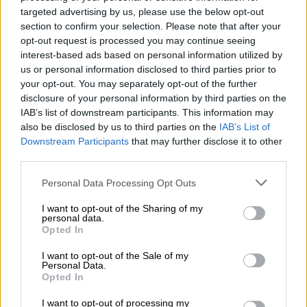
ΔΙΑΒΑΣΤΕ ΕΠΙΣΗΣ
targeted advertising by us, please use the below opt-out
section to confirm your selection. Please note that after your
Κόσμος
|
13.05.2026 06:00
opt-out request is processed you may continue seeing
Τραμπ εκτός ελέγχου: Δημοσίευσε
interest-based ads based on personal information utilized by
χάρτη με τη Βενεζουέλα ως «51η
us or personal information disclosed to third parties prior to
your opt-out. You may separately opt-out of the further
πολιτεία των ΗΠΑ»
disclosure of your personal information by third parties on the
IAB’s list of downstream participants. This information may
also be disclosed by us to third parties on the
IAB’s List of
Downstream Participants
that may further disclose it to other
Η ανεξάρτητη υπηρεσία εκτιμά πως
το
third parties.
κόστος του «Χρυσού Θόλου» θα φθάσει έως
Please note that this website/app uses one or more Google
Personal Data Processing Opt Outs
και 1,2 τρισεκ. δολάρια τα επόμενα 20 χρόνια
services and may gather and store information including but
μόνο για το υλικό
.
not limited to your visit or usage behaviour. You may click to
I want to opt-out of the Sharing of my
personal data.
grant or deny consent to Google and its third-party tags to
Opted In
Τα δυο τρίτα της δαπάνης για υλικό
use your data for below specified purposes in below Google
consent section.
αναμένεται πως θα αφορούν την πτυχή του
I want to opt-out of the Sale of my
Personal Data.
συστήματος που θα είναι ανεπτυγμένη στο
Opted In
διάστημα, οπλισμένους δορυφόρους,
I want to opt-out of processing my