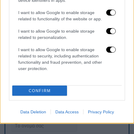
device identifiers in apps.
ΗΠΑ, σε εθνική κλίμακα.
I want to allow Google to enable storage
Ο Τραμπ έλεγε πέρυσι ότι έχει ήδη
related to functionality of the website or app.
προβλεφθεί αρχική χρηματοδότηση 25
I want to allow Google to enable storage
δισεκ. δολαρίων και ότι συνολικά το κόστος
related to personalization.
υπολογιζόταν πως θα φτάσει τα 175 δισεκ.
δολάρια.
I want to allow Google to enable storage
related to security, including authentication
Η έκθεση του CBO βασίζεται σε
functionality and fraud prevention, and other
user protection.
εκτελεστικό διάταγμα που υπέγραψε ο
πρόεδρος των ΗΠΑ.
CONFIRM
Τα σχολιά σας δημοσιεύονται άμεσα με δική σας ευθύνη. Το
ΕΘΝΟΣ θα παρεμβαίνει και τα προσβλητικά σχόλια θα
Data Deletion
Data Access
Privacy Policy
διαγράφονται