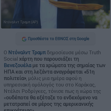
Ντόναλντ Τραμπ (AP)
Προσθέστε το ΕΘΝΟΣ στη Google
Ο
Ντόναλντ Τραμπ
δημοσίευσε μέσω Truth
Social
χάρτη που παρουσιάζει τη
Βενεζουέλα
με τα χρώματα της σημαίας των
ΗΠΑ και στη λεζάντα αναγράφεται «51η
πολιτεία»
, μόλις μια ημέρα αφού η
υπηρεσιακή ομόλογός του στο Καράκας,
Ντέλσι Ροδρίγκες, τόνισε πως η χώρα της
«
ουδέποτε θα εξέταζε το ενδεχόμενο να
μετατραπεί σε μέρος της αμερικανικής
επικράτειας
».