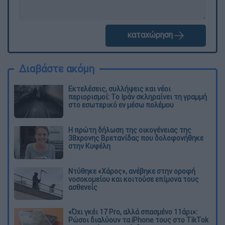
καταχώρηση
Διαβάστε ακόμη
Εκτελέσεις, συλλήψεις και νέοι
περιορισμοί: Το Ιράν σκληραίνει τη γραμμή
στο εσωτερικό εν μέσω πολέμου
Η πρώτη δήλωση της οικογένειας της
38χρονης Βρετανίδας που δολοφονήθηκε
στην Κυψέλη
Ντύθηκε «Χάρος», ανέβηκε στην οροφή
νοσοκομείου και κοιτούσε επίμονα τους
ασθενείς
«Όχι γκέι 17 Pro, αλλά σπασμένο 11άρι»:
Ρώσοι διαλύουν τα iPhone τους στο TikTok