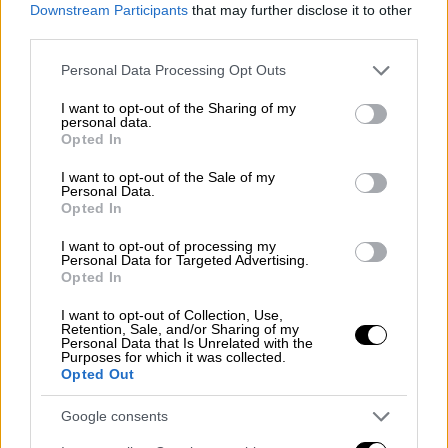
Downstream Participants
that may further disclose it to other
συχνά πως έχει τον πλήρη έλεγχο του
third parties.
κράτους της Λατινικής Αμερικής, μετά την
αιματηρή αμερικανική στρατιωτική
Please note that this website/app uses one or more Google
Personal Data Processing Opt Outs
services and may gather and store information including but
επιχείρηση της 3ης Ιανουαρίου, που είχε ως
not limited to your visit or usage behaviour. You may click to
I want to opt-out of the Sharing of my
αποτέλεσμα να συλληφθεί ο
Νικολάς
personal data.
grant or deny consent to Google and its third-party tags to
Opted In
Μαδούρο
.
use your data for below specified purposes in below Google
consent section.
I want to opt-out of the Sale of my
Ο Αμερικανός πρόεδρος, που έχει πει
Personal Data.
Opted In
επανειλημμένα ότι θα ήθελε ο
Καναδάς
«να
γίνει η 51η πολιτεία» των ΗΠΑ, πλέον
I want to opt-out of processing my
Personal Data for Targeted Advertising.
στρέφει τις βλέψεις του στη Βενεζουέλα.
Opted In
I want to opt-out of Collection, Use,
Retention, Sale, and/or Sharing of my
Personal Data that Is Unrelated with the
Purposes for which it was collected.
Opted Out
Google consents