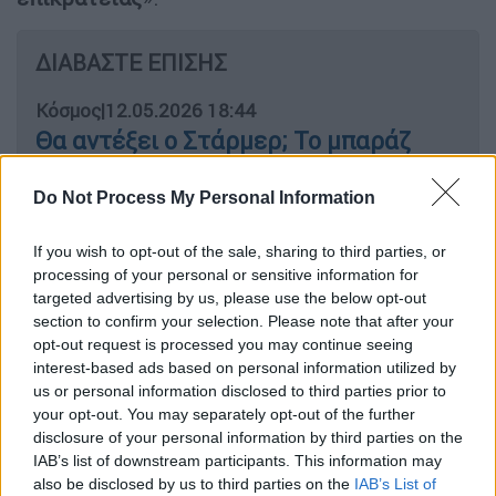
ΔΙΑΒΑΣΤΕ ΕΠΙΣΗΣ
Κόσμος
|
12.05.2026 18:44
Θα αντέξει ο Στάρμερ; Το μπαράζ
παραιτήσεων υπουργών και οι
πιθανοί αντικαταστάτες του
Do Not Process My Personal Information
If you wish to opt-out of the sale, sharing to third parties, or
Κόσμος
|
12.05.2026 19:48
processing of your personal or sensitive information for
Η κυνική οικονομία του πολέμου: Πώς
targeted advertising by us, please use the below opt-out
η σύρραξη στη Μέση Ανατολή μπορεί
section to confirm your selection. Please note that after your
opt-out request is processed you may continue seeing
να ευνοήσει τους παγκόσμιους
interest-based ads based on personal information utilized by
δείκτες
us or personal information disclosed to third parties prior to
your opt-out. You may separately opt-out of the further
disclosure of your personal information by third parties on the
IAB’s list of downstream participants. This information may
Ο ρεπουμπλικανός μεγιστάνας καυχιέται
also be disclosed by us to third parties on the
IAB’s List of