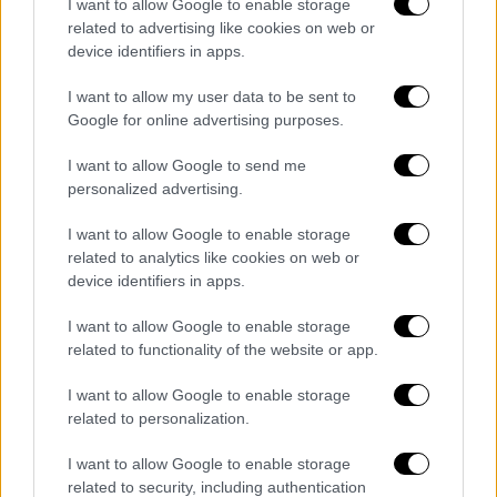
I want to allow Google to enable storage
related to advertising like cookies on web or
device identifiers in apps.
I want to allow my user data to be sent to
Google for online advertising purposes.
Δεν είναι η πρώτη φορά...
I want to allow Google to send me
Τον Μάρτιο, με αφορμή αγώνα μπέιζμπολ,
personalized advertising.
είχε κάνει άλλη μια παρόμοια αναφορά.
I want to allow Google to enable storage
«
Γίνονται ωραία πράγματα στη Βενεζουέλα
related to analytics like cookies on web or
τώρα τελευταία (…) 51η πολιτεία, κανείς;
»
device identifiers in apps.
ανέφερε μέσω Truth Social.
I want to allow Google to enable storage
Η υπηρεσιακή πρόεδρος Ροδρίγκες
related to functionality of the website or app.
αρνήθηκε πως υπάρχει τέτοια πιθανότητα
I want to allow Google to enable storage
προχθές Δευτέρα, λέγοντας πως «δεν θα το
related to personalization.
εξετάζαμε ποτέ διότι αγαπάμε την
I want to allow Google to enable storage
ανεξαρτησία μας, τους ήρωες και τις
related to security, including authentication