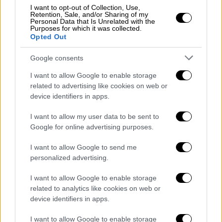
I want to opt-out of Collection, Use,
την
καταγγελία μίας μητέρας για κακοποίηση
Retention, Sale, and/or Sharing of my
Personal Data that Is Unrelated with the
του παιδιού της
στην κλινική του Ράτενοου.
Purposes for which it was collected.
Opted Out
Στο πλαίσιο της έρευνας οι Αρχές έχουν
κατασχέσει πολυάριθμες συσκευές
Google consents
αποθήκευσης δεδομένων
, ενώ η προσοχή
I want to allow Google to enable storage
στράφηκε αμέσως στον εντοπισμό
related to advertising like cookies on web or
περισσότερων θυμάτων. Στην αιτιολογία της
device identifiers in apps.
προφυλάκισης αναφέρεται μεταξύ άλλων ο
I want to allow my user data to be sent to
κίνδυνος επανάληψης των πράξεων
.
Google for online advertising purposes.
Ενόσω διερευνόταν η υπόθεση από τον
I want to allow Google to send me
Όμιλο Κλινικών του Χάφελαντ
,
personalized advertising.
διαπιστώθηκε ότι
είχε παραβιαστεί η αρχή
I want to allow Google to enable storage
των «τεσσάρων ματιών»
, της
υποχρεωτικής
related to analytics like cookies on web or
δηλαδή παρουσίας δύο ατόμων
κατά τη
device identifiers in apps.
διάρκεια της παιδιατρικής εξέτασης. «Οι
κατηγορίες
κλονίζουν την εμπιστοσύνη των
I want to allow Google to enable storage