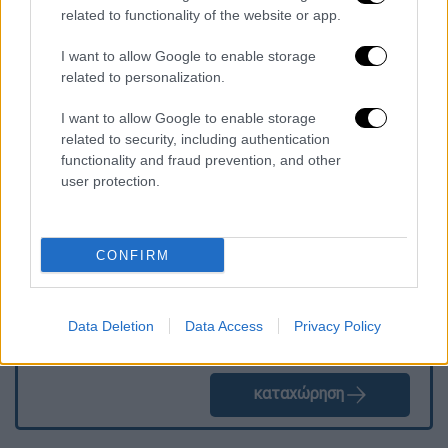
related to functionality of the website or app.
ασθενών και των οικογενειών τους
»,
παραδέχθηκε ο Ιατρικός Διευθυντής του
I want to allow Google to enable storage
Ομίλου Μάικ Λεσνάου.
related to personalization.
I want to allow Google to enable storage
related to security, including authentication
Τα σχολιά σας δημοσιεύονται άμεσα με δική σας ευθύνη. Το
functionality and fraud prevention, and other
ΕΘΝΟΣ θα παρεμβαίνει και τα προσβλητικά σχόλια θα
user protection.
διαγράφονται
CONFIRM
Data Deletion
Data Access
Privacy Policy
καταχώρηση