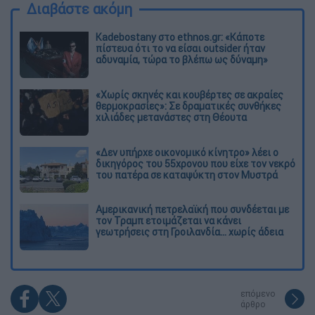
Διαβάστε ακόμη
Kadebostany στο ethnos.gr: «Κάποτε
πίστευα ότι το να είσαι outsider ήταν
αδυναμία, τώρα το βλέπω ως δύναμη»
«Χωρίς σκηνές και κουβέρτες σε ακραίες
θερμοκρασίες»: Σε δραματικές συνθήκες
χιλιάδες μετανάστες στη Θέουτα
«Δεν υπήρχε οικονομικό κίνητρο» λέει ο
δικηγόρος του 55χρονου που είχε τον νεκρό
του πατέρα σε καταψύκτη στον Μυστρά
Αμερικανική πετρελαϊκή που συνδέεται με
τον Τραμπ ετοιμάζεται να κάνει
γεωτρήσεις στη Γροιλανδία... χωρίς άδεια
επόμενο
άρθρο