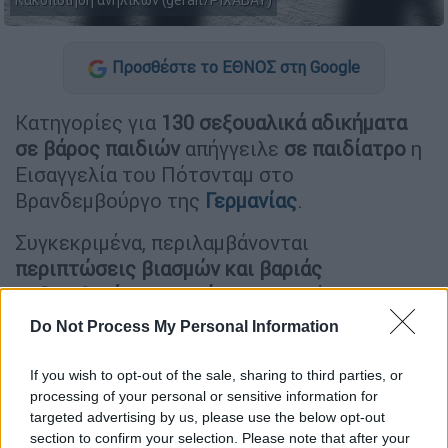
Κακοποίηση ανηλίκων (geralt/PIXABAY)
Προσθέστε το ΕΘΝΟΣ στη Google
Κατηγορίες για
130 σεξουαλικά αδικήματα
σε βάρος παιδιών
απήγγειλε
σε παιδίατρο
η
Εισαγγελία του Πότσνταμ στο
Βρανδεμβούργο της
Γερμανίας
.
Συγκεκριμένα, περιλαμβάνονται
περιπτώσεις βιασμών και βαριάς
σεξουαλικής κακοποίησης
, πολλές εκ των
οποίων διεπράχθησαν μάλιστα σε
Do Not Process My Personal Information
νοσοκομεία
εν ώρα υπηρεσίας
.
If you wish to opt-out of the sale, sharing to third parties, or
processing of your personal or sensitive information for
ΔΙΑΒΑΣΤΕ ΕΠΙΣΗΣ
targeted advertising by us, please use the below opt-out
section to confirm your selection. Please note that after your