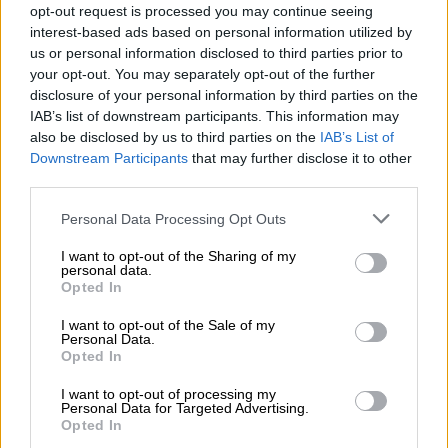
Ελλάδα
|
29.04.2026 23:51
opt-out request is processed you may continue seeing
Αλεξανδρούπολη: Στο σκαμνί
interest-based ads based on personal information utilized by
τέσσερις γονείς και δύο νηπιαγωγοί
us or personal information disclosed to third parties prior to
your opt-out. You may separately opt-out of the further
για σεξουαλική κακοποίηση 5χρονου
disclosure of your personal information by third parties on the
IAB’s list of downstream participants. This information may
Ελλάδα
|
09.05.2026 11:12
also be disclosed by us to third parties on the
IAB’s List of
Downstream Participants
that may further disclose it to other
Ρόδος: Κοινωνική λειτουργός
third parties.
κατήγγειλε κακοποίηση ανηλίκου και
βρέθηκε η ίδια με χειροπέδες
Please note that this website/app uses one or more Google
Personal Data Processing Opt Outs
services and may gather and store information including but
not limited to your visit or usage behaviour. You may click to
I want to opt-out of the Sharing of my
personal data.
grant or deny consent to Google and its third-party tags to
Opted In
use your data for below specified purposes in below Google
Ο
45χρονος παιδίατρος
εργαζόταν στις
consent section.
I want to opt-out of the Sale of my
κλινικές Ράτενοου και Νάουεν του
Personal Data.
Opted In
Χάφελαντ
, στα περίχωρα του Βερολίνου και
φέρεται να διέπραξε τους βιασμούς και τις
I want to opt-out of processing my
Personal Data for Targeted Advertising.
κακοποιήσεις
μεταξύ του 2013 και του 2025
.
Opted In
Συνελήφθη τον περασμένο Νοέμβριο, μετά