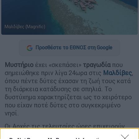
Μαλδίβες (Magnific)
Προσθέστε το ΕΘΝΟΣ στη Google
Μυστήριο
έχει «σκεπάσει»
τραγωδία
που
σημειώθηκε πριν λίγα 24ωρα στις
Μαλδίβες
,
όπου πέντε δύτες έχασαν τη ζωή τους κατά
τη διάρκεια κατάδυσης σε σπηλιά. Το
δυστύχημα χαρακτηρίζεται ως το χειρότερο
που είχαν ποτέ δύτες στο συγκεκριμένο
νησί.
Οι Αρχές τις τελευταίες ώρες επιχειρούν
για
ανάσυρση των σορών
υπό εξαιρετικά