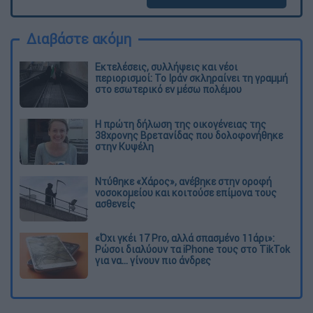
Διαβάστε ακόμη
Εκτελέσεις, συλλήψεις και νέοι
περιορισμοί: Το Ιράν σκληραίνει τη γραμμή
στο εσωτερικό εν μέσω πολέμου
Η πρώτη δήλωση της οικογένειας της
38χρονης Βρετανίδας που δολοφονήθηκε
στην Κυψέλη
Ντύθηκε «Χάρος», ανέβηκε στην οροφή
νοσοκομείου και κοιτούσε επίμονα τους
ασθενείς
«Όχι γκέι 17 Pro, αλλά σπασμένο 11άρι»:
Ρώσοι διαλύουν τα iPhone τους στο TikTok
για να... γίνουν πιο άνδρες