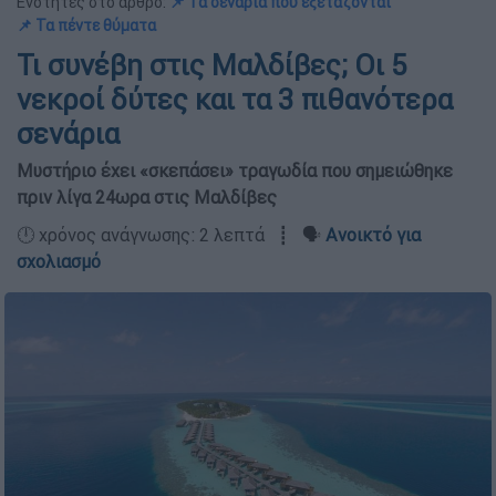
Ενότητες στο άρθρο:
📌 Τα σενάρια που εξετάζονται
📌 Τα πέντε θύματα
Τι συνέβη στις Μαλδίβες; Οι 5
νεκροί δύτες και τα 3 πιθανότερα
σενάρια
Μυστήριο έχει «σκεπάσει» τραγωδία που σημειώθηκε
πριν λίγα 24ωρα στις Μαλδίβες
🕛 χρόνος ανάγνωσης: 2 λεπτά ┋ 🗣️
Ανοικτό για
σχολιασμό