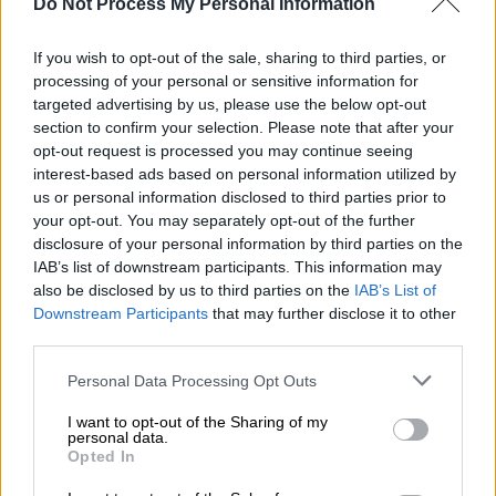
Do Not Process My Personal Information
δυσμενείς συνθήκες, ενώ την ίδια ώρα
«φουντώνει» η συζήτηση για τα πιθανά αίτια
If you wish to opt-out of the sale, sharing to third parties, or
της τραγωδίας και για το αν τηρήθηκαν τα
processing of your personal or sensitive information for
απαραίτητα μέτρα ασφαλείας.
targeted advertising by us, please use the below opt-out
section to confirm your selection. Please note that after your
opt-out request is processed you may continue seeing
ΔΙΑΒΑΣΤΕ ΕΠΙΣΗΣ
interest-based ads based on personal information utilized by
us or personal information disclosed to third parties prior to
Viral
|
15.05.2026 13:39
your opt-out. You may separately opt-out of the further
Η ιστορία του ανθρώπου που ξύπνησε
disclosure of your personal information by third parties on the
γυμνός δίπλα σε έναν κάδο και δεν
IAB’s list of downstream participants. This information may
also be disclosed by us to third parties on the
IAB’s List of
ήξερε ποιος είναι
Downstream Participants
that may further disclose it to other
third parties.
Please note that this website/app uses one or more Google
Personal Data Processing Opt Outs
services and may gather and store information including but
Τα σενάρια που εξετάζονται
not limited to your visit or usage behaviour. You may click to
I want to opt-out of the Sharing of my
personal data.
grant or deny consent to Google and its third-party tags to
Οι Αρχές, μέχρι στιγμής, επικεντρώνονται σε
Opted In
use your data for below specified purposes in below Google
τρία σενάρια σχετικά με το τι συνέβη μέσα
consent section.