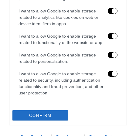
νερό και να εξαντλήσουν τα αποθέματα αέρα.
I want to allow Google to enable storage
Το
τρίτο
σενάριο είναι μια πιθανή
related to analytics like cookies on web or
device identifiers in apps.
τοξικότητα οξυγόνου ή ναρκωτική επίδραση
των αερίων στις φιάλες κατά τη διάρκεια
I want to allow Google to enable storage
της κατάδυσης.
related to functionality of the website or app.
Τα πέντε θύματα
I want to allow Google to enable storage
related to personalization.
Το πρώτο θύμα που ανασύρθηκε φέρεται να
είναι η Μόνικα Μοντεφαλκόνε,
ερευνήτρια
I want to allow Google to enable storage
related to security, including authentication
του Πανεπιστημίου της Γένοβας και
functionality and fraud prevention, and other
επικεφαλής της αποστολής.
user protection.
Τα υπόλοιπα θύματα είναι η
20χρονη κόρη
της
, Τζόρτζια Σομμακάλ, η
ερευνήτρια
CONFIRM
Μιούριελ Οντενίνο, καθώς και οι
δύτες
Τζιανλούκα Μπενεντέτι και Φεντερίκο
Γκουαλτιέρι.