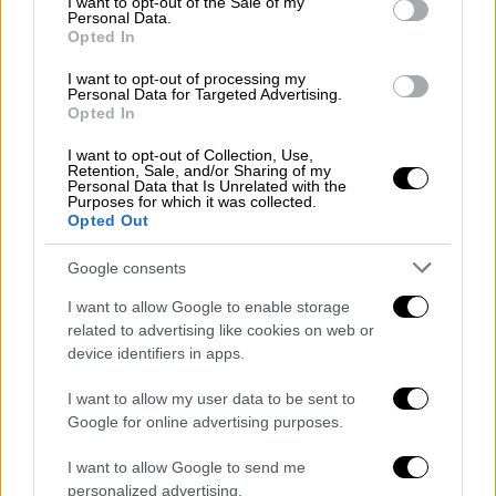
I want to opt-out of the Sale of my
στην σπηλιά:
Personal Data.
Opted In
Το
πρώτο
-και πιθανότερο- είναι η απώλεια
I want to opt-out of processing my
προσανατολισμού στο εσωτερικό της
Personal Data for Targeted Advertising.
Opted In
υποθαλάσσιας σπηλιάς. Οι καιρικές
συνθήκες στην περιοχή ήταν ιδιαίτερα
I want to opt-out of Collection, Use,
Retention, Sale, and/or Sharing of my
δύσκολες. Όπως εξηγούν έμπειροι δύτες, σε
Personal Data that Is Unrelated with the
Purposes for which it was collected.
τέτοιου τύπου καταδύσεις ακόμη και λίγα
Opted Out
δευτερόλεπτα αποπροσανατολισμού μπορεί
να αποδειχθούν μοιραία, ειδικά σε στενά
Google consents
περάσματα.
I want to allow Google to enable storage
related to advertising like cookies on web or
Το
δεύτερο
σενάριο αφορά πιθανό
device identifiers in apps.
εγκλωβισμό ενός από τους δύτες σε στενό
πέρασμα ή σχισμή. Σύμφωνα με αυτό το
I want to allow my user data to be sent to
σενάριο, οι υπόλοιποι ίσως προσπάθησαν να
Google for online advertising purposes.
τον βοηθήσουν, με αποτέλεσμα να
I want to allow Google to send me
παραμείνουν περισσότερη ώρα κάτω από το
personalized advertising.