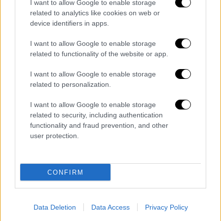
I want to allow Google to enable storage
ήταν αυτοί που κινητοποιήθηκαν για να τον
related to analytics like cookies on web or
βοηθήσουν. Άλλοι προσφέροντάς του στέγη,
device identifiers in apps.
άλλοι δίνοντας χρήματα και κάποιοι τρίτοι
αναζητώντας στοιχεία για την ταυτότητά
I want to allow Google to enable storage
related to functionality of the website or app.
του.
Ο ίδιος έλεγε ότι θυμόταν πως είχε
γεννηθεί την ίδια ημέρα, 10 ακριβώς χρόνια
I want to allow Google to enable storage
πριν τον Μάικλ Τζάκσον, ότι μπορεί να είχε
related to personalization.
το επώνυμο Πάουελ, Ντέιβιντσον ή έστω
I want to allow Google to enable storage
συγγενείς με αυτά τα ονόματα και ότι ίσως
related to security, including authentication
είχε δύο ή τρία αδέλφια.
functionality and fraud prevention, and other
user protection.
Μέσω ύπνωσης, θυμήθηκε κάποια ψηφία από
τον αριθμό κοινωνικής ασφάλισης, όπως
επίσης κάποιες στιγμές από την
CONFIRM
προηγούμενή του ζωή. Ένα νεκροταφείο
στην Ινδιανάπολη, ένα μεγάλο εμπορικό
κέντρο κοντά στο σπίτι του και σάντουιτς
Data Deletion
Data Access
Privacy Policy
με λιωμένο τυρί που αγόραζε για 25 σεντς