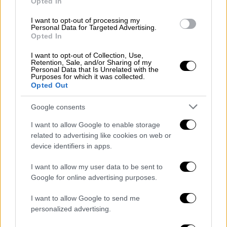
άλλοτε μπαινοβγαίνοντας σε νοσοκομεία
.
Opted In
Το 2007, ενώ βρισκόταν στο J.C. Lewis
I want to opt-out of processing my
Personal Data for Targeted Advertising.
Health Care Center, γνώρισε μια νοσοκόμα
Opted In
που τον ρώτησε για το παρελθόν του και
I want to opt-out of Collection, Use,
τελικά αποφάσισε να τον βοηθήσει
Retention, Sale, and/or Sharing of my
Personal Data that Is Unrelated with the
οικονομικά, αλλά και βρίσκοντάς του
Purposes for which it was collected.
Opted Out
δουλειά ως κηπουρού, αλλά κι αυτό δεν
κράτησε πολύ.
Google consents
Για πολλά χρόνια μετά το ατύχημά του, ζούσε
I want to allow Google to enable storage
ως άστεγος ενώ δεν μπορούσε να βρει
related to advertising like cookies on web or
device identifiers in apps.
δουλειά επειδή δεν θυμόταν τον αριθμό
κοινωνικής ασφάλισής του.
I want to allow my user data to be sent to
Google for online advertising purposes.
Δέκα χρόνια πριν τον Μάικλ Τζάκσον
I want to allow Google to send me
Το 2011 η ιστορία του παρουσιάστηκε σε
personalized advertising.
ντοκιμαντέρ, έγινε γνωστός και αρκετοί