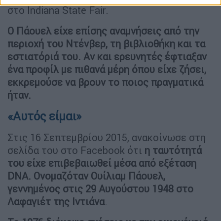
στο Indiana State Fair.
Ο Πάουελ είχε επίσης αναμνήσεις από την
περιοχή του Ντένβερ, τη βιβλιοθήκη και τα
εστιατόριά του. Αν και ερευνητές έφτιαξαν
ένα προφίλ με πιθανά μέρη όπου είχε ζήσει,
εκκρεμούσε να βρουν το ποιος πραγματικά
ήταν.
«Αυτός είμαι»
Στις 16 Σεπτεμβρίου 2015, ανακοίνωσε στη
σελίδα του στο Facebook ότι
η ταυτότητά
του είχε επιβεβαιωθεί μέσα από εξέταση
DNA. Ονομαζόταν Ουίλιαμ Πάουελ,
γεννημένος στις 29 Αυγούστου 1948 στο
Λαφαγιέτ της Ιντιάνα
.