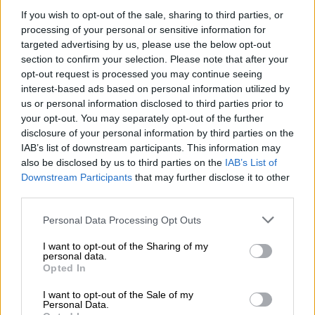
If you wish to opt-out of the sale, sharing to third parties, or
processing of your personal or sensitive information for
targeted advertising by us, please use the below opt-out
section to confirm your selection. Please note that after your
opt-out request is processed you may continue seeing
interest-based ads based on personal information utilized by
us or personal information disclosed to third parties prior to
your opt-out. You may separately opt-out of the further
disclosure of your personal information by third parties on the
IAB’s list of downstream participants. This information may
also be disclosed by us to third parties on the
IAB’s List of
Ο Ουίλιαμ Πάουελ πέρασε 11 ολόκληρα χρόνια χωρίς να
Downstream Participants
that may further disclose it to other
ξέρει ποιος πραγματικά είναι
third parties.
Please note that this website/app uses one or more Google
Personal Data Processing Opt Outs
Μια και δεν είχε την παραμικρή ανάμνηση,
services and may gather and store information including but
έπρεπε να βρει μια νέα ταυτότητα.
Αυτο-
not limited to your visit or usage behaviour. You may click to
I want to opt-out of the Sharing of my
personal data.
ονομάστηκε Benjaman Kyle από τα αρχικά
grant or deny consent to Google and its third-party tags to
Opted In
use your data for below specified purposes in below Google
των Burger King και ξεκίνησε τη νέα του ζωή,
consent section.
I want to opt-out of the Sale of my
άλλοτε μένοντας σε ένα καταφύγιο και
Personal Data.