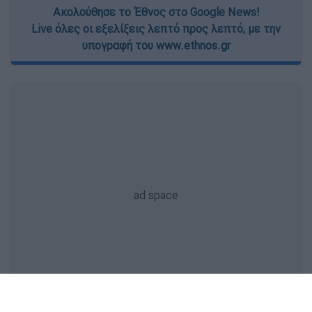
Ακολούθησε το Έθνος στο Google News!
Live όλες οι εξελίξεις λεπτό προς λεπτό, με την
υπογραφή του www.ethnos.gr