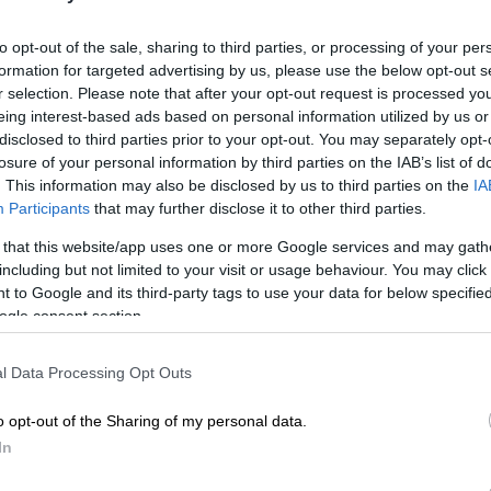
to opt-out of the sale, sharing to third parties, or processing of your per
formation for targeted advertising by us, please use the below opt-out s
r selection. Please note that after your opt-out request is processed y
eing interest-based ads based on personal information utilized by us or
disclosed to third parties prior to your opt-out. You may separately opt-
losure of your personal information by third parties on the IAB’s list of
. This information may also be disclosed by us to third parties on the
IA
Participants
that may further disclose it to other third parties.
 το ΕΘΝΟΣ στη Google
 that this website/app uses one or more Google services and may gath
including but not limited to your visit or usage behaviour. You may click 
 to Google and its third-party tags to use your data for below specifi
π
, ενός εκ των στενότερων συνεργατών του
ogle consent section.
υέλας
Νικολάς Μαδούρο
, ανακοίνωσε το
l Data Processing Opt Outs
ης Βενεζουέλας
o opt-out of the Sharing of my personal data.
In