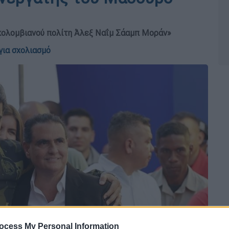
κολομβιανού πολίτη Άλεξ Ναΐμ Σάαμπ Μοράν»
για σχολιασμό
ocess My Personal Information