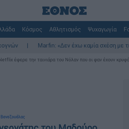
λλάδα
Κόσμος
Αθλητισμός
Ψυχαγωγία
Fo
Marfin: «Δεν έχω καμία σχέση με την επίθε
Netflix έφερε την ταινιάρα του Νόλαν που οι φαν έχουν κρυφό
ς Βενεζουέλας
υνεργάτης του Μαδούρο