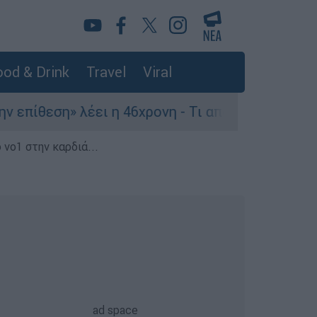
od & Drink
Travel
Viral
ση» λέει η 46χρονη - Τι αποκάλυψε στους αστυνο
 νο1 στην καρδιά...