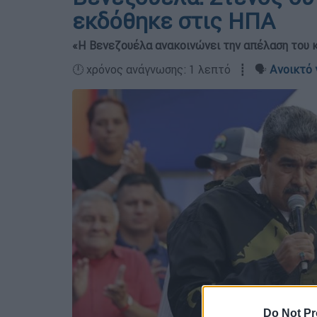
εκδόθηκε στις ΗΠΑ
«Η Βενεζουέλα ανακοινώνει την απέλαση του 
🕛 χρόνος ανάγνωσης: 1 λεπτό ┋ 🗣️
Ανοικτό 
Do Not Pr