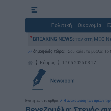
Πολιτική
Οικονομία
Ε
ος 8 ημερών - Νοσηλευόταν στη ΜΕΘ Νεογνών
BREAKING NEWS:
δημοφιλές τώρα:
Σου καίει το μυαλό: Το 
┋
Κόσμος
┋
17.05.2026 08:17
Newsroom
Ενότητες στο άρθρο:
📌 Η ανακοίνωση των αρχών τη
Βενεζουέλα: Στενός σ