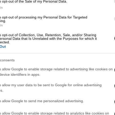
o opt-out of the Sale of my Personal Data.
In
μιος και τα 12 μίλια
to opt-out of processing my Personal Data for Targeted
ing.
In
o opt-out of Collection, Use, Retention, Sale, and/or Sharing
π: Ενεργειακή ασφυξία και φόβοι για
ersonal Data that Is Unrelated with the Purposes for which it
lected.
Out
consents
λαση του κολομβιανού πολίτη
Άλεξ Ναΐμ
o allow Google to enable storage related to advertising like cookies on
evice identifiers in apps.
θηκε στις 16 Μαΐου 2026. Η απόφαση
ψη ότι ο προαναφερθείς κολομβιανός
o allow my user data to be sent to Google for online advertising
αφόρων εγκλημάτων στις Ηνωμένες
s.
μεταξύ άλλων η ανακοίνωση των αρχών της
to allow Google to send me personalized advertising.
ν Κολομβία – ο οποίος είχε ενισχύσει τους
o allow Google to enable storage related to analytics like cookies on