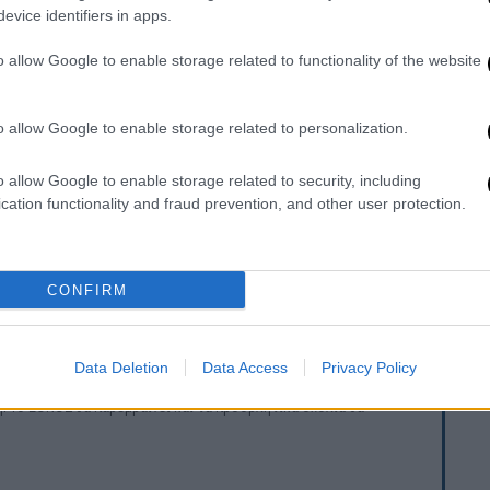
evice identifiers in apps.
ς της Βενεζουέλας και του Ιράν –
ης Βενεζουέλας
τον Δεκέμβριο του 2024.
o allow Google to enable storage related to functionality of the website
προτού συμπληρωθούν δύο εβδομάδες από
ο Καράκας στην αμερικανική στρατιωτική
o allow Google to enable storage related to personalization.
o allow Google to enable storage related to security, including
εί το 2021
και φυλακιστεί στις ΗΠΑ, που
cation functionality and fraud prevention, and other user protection.
γήσει σύστημα κατάχρησης ανθρωπιστικής
ο και της κυβέρνησής του, ανταλλάχτηκε
ρικανούς οι οποίοι ήταν φυλακισμένοι στη
CONFIRM
Data Deletion
Data Access
Privacy Policy
. Το ΕΘΝΟΣ θα παρεμβαίνει και τα προσβλητικά σχόλια θα