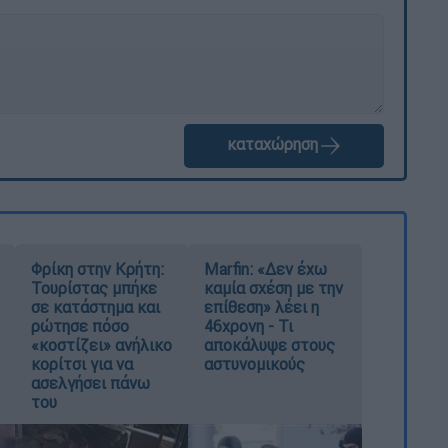
καταχώρηση
Φρίκη στην Κρήτη:
Marfin: «Δεν έχω
Τουρίστας μπήκε
καμία σχέση με την
σε κατάστημα και
επίθεση» λέει η
ρώτησε πόσο
46χρονη - Τι
«κοστίζει» ανήλικο
αποκάλυψε στους
κορίτσι για να
αστυνομικούς
ασελγήσει πάνω
του