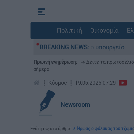
Πολιτική
Οικονομία
Ελ
ητα - Λύση αναζητά το υπουργείο
BREAKING NEWS:
«Το σπί
Πρωινή ενημέρωση:
➔ Δείτε τα πρωτοσέλι
σήμερα
┋
Κόσμος
┋
19.05.2026 07:29
Newsroom
Ενότητες στο άρθρο:
📌 Ήρωας ο φύλακας του τζαμι