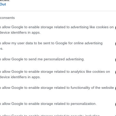
ιού
Out
διευκρίνισε πως ο ένας από τους τρεις
consents
Σύμφωνα με μέσα ενημέρωσης, οι άλλοι δύο
o allow Google to enable storage related to advertising like cookies on
evice identifiers in apps.
,
ο φύλακας «διαδραμάτισε καθοριστικό
o allow my user data to be sent to Google for online advertising
ση να γινόταν πολύ χειρότερη»
, σύμφωνα
s.
to allow Google to send me personalized advertising.
 Κέντρο του Σαν Ντιέγκο, όπου πέρα από το
τή της νότιας Καλιφόρνιας στεγάζεται
o allow Google to enable storage related to analytics like cookies on
evice identifiers in apps.
o allow Google to enable storage related to functionality of the website
ά οπλισμένους άνδρες στην περιοχή αμέσως
. Οι πρώτοι κατέφτασαν «μέσα σε τέσσερα
α «τριών νεκρών» μπροστά στο ισλαμικό
o allow Google to enable storage related to personalization.
εφαλής της αστυνομίας του Σαν Ντιέγκο.
o allow Google to enable storage related to security, including