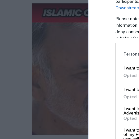
participants
Downstream 
Please note
information 
deny consent
in below Go
Persona
I want t
Opted 
I want t
Opted 
I want 
Advertis
Opted 
I want t
of my P
was col