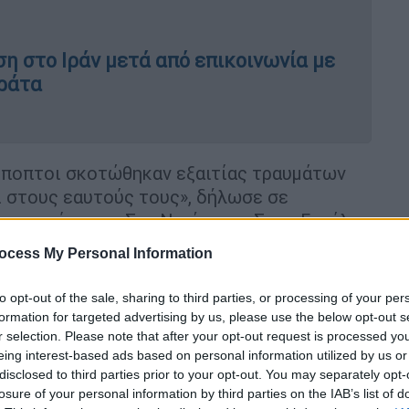
η στο Ιράν μετά από επικοινωνία με
ιράτα
ι ύποπτοι σκοτώθηκαν εξαιτίας τραυμάτων
ι στους εαυτούς τους», δήλωσε σε
τυνομίας του Σαν Ντιέγκο, ο Σκοτ Γουάλ,
.
ocess My Personal Information
ν», πρόσθεσε, χωρίς να αποκαλύψει τις
to opt-out of the sale, sharing to third parties, or processing of your per
formation for targeted advertising by us, please use the below opt-out s
r selection. Please note that after your opt-out request is processed y
 το παρόν άγνωστα. Η αστυνομία ωστόσο
eing interest-based ads based on personal information utilized by us or
ική επίθεση, έκανε λόγο για έγκλημα
disclosed to third parties prior to your opt-out. You may separately opt-
losure of your personal information by third parties on the IAB’s list of