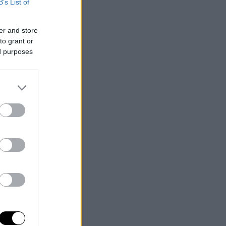
B’s List of
er and store
to grant or
ed purposes