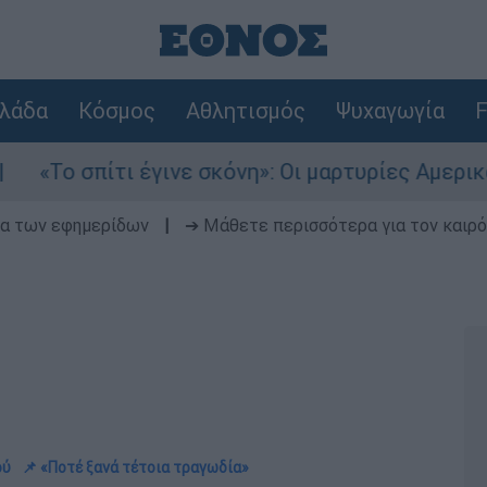
λάδα
Κόσμος
Αθλητισμός
Ψυχαγωγία
F
τι έγινε σκόνη»: Οι μαρτυρίες Αμερικανών που 
δα των εφημερίδων
|
➔ Μάθετε περισσότερα για τον καιρό
ού
📌 «Ποτέ ξανά τέτοια τραγωδία»