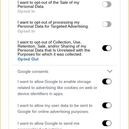
consent section.
Η Μία δεν αρνήθηκε να απαντήσει σε πιο
I want to opt-out of the Sale of my
Personal Data.
προσωπικές ερωτήσεις και εξήγησε ότι
Opted In
είναι λεσβία ενώ η Λία είναι straight και
μια
I want to opt-out of processing my
από τις πρώτες ερωτήσεις που τους
Personal Data for Targeted Advertising.
Opted In
τέθηκαν, αφορούσε στον αυνανισμό.
I want to opt-out of Collection, Use,
Αυνανισμός
Retention, Sale, and/or Sharing of my
Personal Data that Is Unrelated with the
Purposes for which it was collected.
«Έχουμε αυνανιστεί στο παρελθόν, αλλά
Opted Out
συμφωνήσαμε να μην το ξανακάνουμε επειδή
Google consents
ήταν πολύ άβολο και για τις δυο μας.
Φαντάσου να νιώθεις κάποιον να αγγίζει
I want to allow Google to enable storage
συνεχώς τον ώμο σου. Θα ήταν αρκετά
related to advertising like cookies on web or
device identifiers in apps.
εκνευριστικό και περίεργο, σωστά;
Έτσι
είναι όταν η μία αοπό τις δύο αγγίζει τον
I want to allow my user data to be sent to
κόλπο μας· νιώθεις σαν κάποιος να παίζει με
Google for online advertising purposes.
το σώμα σου ακόμα και σε στιγμές που δεν
I want to allow Google to send me
θέλεις
».