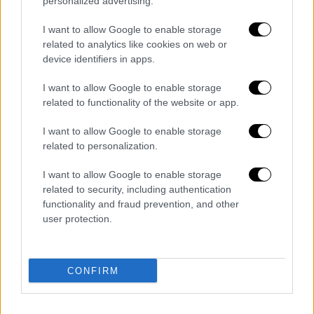
personalized advertising.
Οι χρήστες των social media συνέχισαν
I want to allow Google to enable storage
ασταμάτητα τις ερωτήσεις για τις
related to analytics like cookies on web or
σεξουαλικές τους εμπειρίες, ιδιαίτερα για
device identifiers in apps.
το
αν και οι δύο βιώνουν διέγερση λόγω της
I want to allow Google to enable storage
κοινής ανατομίας τους.
related to functionality of the website or app.
«Στο θέμα της διέγερσης, ναι. Η διέγερση
I want to allow Google to enable storage
είναι μια πολύπλοκη ορμονική επικοινωνία
related to personalization.
μεταξύ του εγκεφάλου και των γεννητικών
I want to allow Google to enable storage
οργάνων, οπότε αν δεν είσαι εσύ αυτή που
related to security, including authentication
διεγείρεται, μπορείς κάπως να καταλάβεις
functionality and fraud prevention, and other
ότι τα γεννητικά σου όργανα είναι
user protection.
διεγερμένα χωρίς να είσαι εσύ η ίδια
διεγερμένη.
Το ίδιο συμβαίνει και με άλλα
πράγματα. Μπορώ να καταλάβω πότε πεινάει
CONFIRM
εκείνη, ακόμη κι αν εγώ δεν πεινάω, ή πότε
έχει άγχος από τον καρδιακό της ρυθμό ενώ