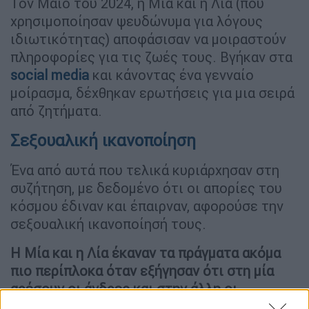
Τον Μάιο του 2024, η Μία και η Λία (που
χρησιμοποίησαν ψευδώνυμα για λόγους
ιδιωτικότητας) αποφάσισαν να μοιραστούν
πληροφορίες για τις ζωές τους. Βγήκαν στα
social media
και κάνοντας ένα γενναίο
μοίρασμα, δέχθηκαν ερωτήσεις για μια σειρά
από ζητήματα.
Σεξουαλική ικανοποίηση
Ένα από αυτά που τελικά κυριάρχησαν στη
συζήτηση, με δεδομένο ότι οι απορίες του
κόσμου έδιναν και έπαιρναν, αφορούσε την
σεξουαλική ικανοποίησή τους.
Η Μία και η Λία έκαναν τα πράγματα ακόμα
πιο περίπλοκα όταν εξήγησαν ότι στη μία
αρέσουν οι άνδρες και στην άλλη οι
γυναίκες.