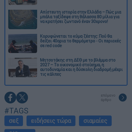
Απίστευτη ιστορία στην Ελλάδα – Πώς μια
μπάλα ταξίδεψε στη θάλασσα 80 μίλια για
να κρατήσει ζωντανό έναν 30χρονο!
Κορυφώνεται το κύμα ζέστης: Πού θα
δείξει 40αρια το θερμόμετρο - Οι περιοχές
σε red code
Μητσοτάκης στη ΔΕΘ με το βλέμμα στο
2027 – Το οικονομικό στοίχημα, η
αυτοδυναμία και η δύσκολη διαδρομή μέχρι
τις κάλπες
επόμενο
άρθρο
#TAGS
σεξ
ειδήσεις τώρα
σιαμαίες