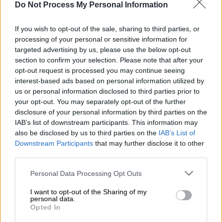
Do Not Process My Personal Information
«Είμαστε ενωμένες στην κοιλιακή χώρα,
If you wish to opt-out of the sale, sharing to third parties, or
οπότε έχουμε δύο διαφορετικούς
processing of your personal or sensitive information for
εγκεφάλους, δύο καρδιές, περίπου τέσσερις
targeted advertising by us, please use the below opt-out
πνεύμονες μια και οι αριστεροί και δεξιοί
section to confirm your selection. Please note that after your
είναι κάπως ενωμένοι, άρα είναι
opt-out request is processed you may continue seeing
interest-based ads based on personal information utilized by
περισσότερο σαν τρίτος πνεύμονας παρά
us or personal information disclosed to third parties prior to
τέταρτος, δύο συκώτια, δύο στομάχια και η
your opt-out. You may separately opt-out of the further
καθεμία μας ελέγχει αντίστοιχα ένα χέρι και
disclosure of your personal information by third parties on the
ένα πόδι.
IAB’s list of downstream participants. This information may
also be disclosed by us to third parties on the
IAB’s List of
Οι πνεύμονες της Λία έχουν πιεστεί από το
Downstream Participants
that may further disclose it to other
σώμα μου και επιπλέον έχει σοβαρή
third parties.
σκολίωση στη σπονδυλική της στήλη. Από
Please note that this website/app uses one or more Google
Personal Data Processing Opt Outs
εκεί και κάτω, μοιραζόμαστε το έντερο, την
services and may gather and store information including but
not limited to your visit or usage behaviour. You may click to
I want to opt-out of the Sharing of my
ουροδόχο κύστη και το αναπαραγωγικό μας
personal data.
grant or deny consent to Google and its third-party tags to
σύστημα. Άρα ναι, τον ίδιο κόλπο!».
Opted In
use your data for below specified purposes in below Google