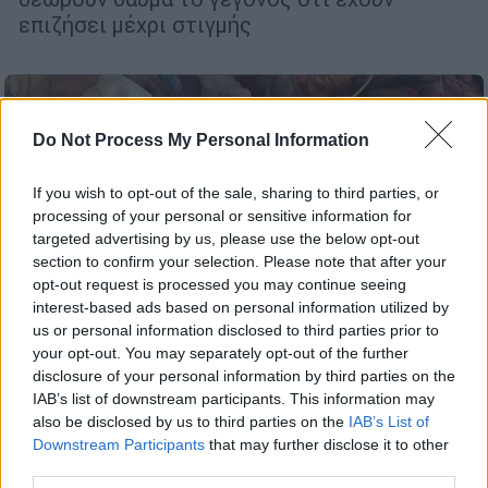
επιζήσει μέχρι στιγμής
Do Not Process My Personal Information
If you wish to opt-out of the sale, sharing to third parties, or
processing of your personal or sensitive information for
targeted advertising by us, please use the below opt-out
section to confirm your selection. Please note that after your
opt-out request is processed you may continue seeing
interest-based ads based on personal information utilized by
us or personal information disclosed to third parties prior to
your opt-out. You may separately opt-out of the further
disclosure of your personal information by third parties on the
IAB’s list of downstream participants. This information may
also be disclosed by us to third parties on the
IAB’s List of
Κόσμος
|
23.01.2022 13:03
Downstream Participants
that may further disclose it to other
Σιαμαία κοριτσάκια διαχωρίστηκαν
third parties.
μετά από χειρουργείο 10 ωρών -