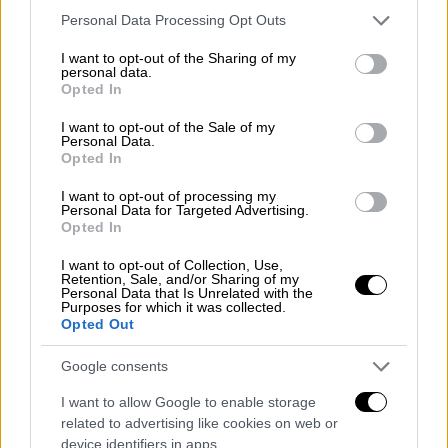
Please note that this website/app uses one or more Google
«Πιάνονται συνεχώς μεταξύ τους»
Personal Data Processing Opt Outs
services and may gather and store information including but
Η ιστορία της Άντισον και της Λιλιάνα
not limited to your visit or usage behaviour. You may click to
I want to opt-out of the Sharing of my
personal data.
Αλτομπέλι
grant or deny consent to Google and its third-party tags to
Opted In
use your data for below specified purposes in below Google
consent section.
I want to opt-out of the Sale of my
Personal Data.
Opted In
I want to opt-out of processing my
Personal Data for Targeted Advertising.
Opted In
I want to opt-out of Collection, Use,
Retention, Sale, and/or Sharing of my
Personal Data that Is Unrelated with the
Purposes for which it was collected.
Opted Out
Google consents
I want to allow Google to enable storage
related to advertising like cookies on web or
device identifiers in apps.