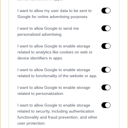
Κόσμος
|
06.09.2021 15:38
I want to allow my user data to be sent to
Σιαμαία ενωμένα στο κεφάλι αντίκρισαν
Google for online advertising purposes.
για πρώτη φορά το ένα το άλλο μετά
από πολύπλοκη επέμβαση
I want to allow Google to send me
personalized advertising.
Τα δύο κοριτσάκια αναμένεται να έχουν μία
απόλυτα φυσιολογική ζωή
I want to allow Google to enable storage
related to analytics like cookies on web or
device identifiers in apps.
I want to allow Google to enable storage
related to functionality of the website or app.
I want to allow Google to enable storage
related to personalization.
I want to allow Google to enable storage
related to security, including authentication
functionality and fraud prevention, and other
user protection.