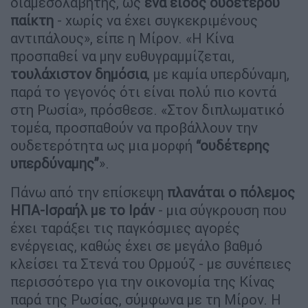
διαμεσολαβητής, ως
ένα είδος ουδέτερου
παίκτη
- χωρίς να έχει συγκεκριμένους
αντιπάλους», είπε η Μίρον. «Η Κίνα
προσπαθεί να μην ευθυγραμμίζεται,
τουλάχιστον δημόσια
, με καμία υπερδύναμη,
παρά το γεγονός ότι είναι πολύ πιο κοντά
στη Ρωσία», πρόσθεσε. «Στον διπλωματικό
τομέα, προσπαθούν να προβάλλουν την
ουδετερότητα ως μια μορφή
“ουδέτερης
υπερδύναμης”
».
Πάνω από την επίσκεψη
πλανάται ο πόλεμος
ΗΠΑ-Ισραήλ με το Ιράν
- μια σύγκρουση που
έχει ταράξει τις παγκόσμιες αγορές
ενέργειας, καθώς έχει σε μεγάλο βαθμό
κλείσει τα Στενά του Ορμούζ - με συνέπειες
περισσότερο για την οικονομία της Κίνας
παρά της Ρωσίας, σύμφωνα με τη Μίρον. Η