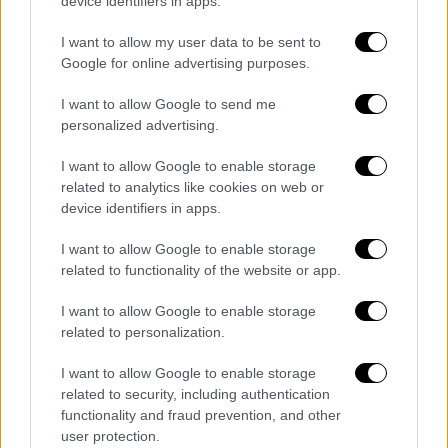
device identifiers in apps.
της
ανάγνωσης της σχέσης με καθαρά
I want to allow my user data to be sent to
ιεραρχικούς όρους
, δηλώνοντας ότι η
Google for online advertising purposes.
συμπεριφορά των δύο χωρών εξηγείται από
το γεγονός ότι επιδιώκουν έναν πολυπολικό
I want to allow Google to send me
κόσμο. «Και οι δύο πλευρές λένε ότι …
personalized advertising.
πρόκειται να οικοδομήσουν έναν
I want to allow Google to enable storage
πολυπολικό κόσμο, οπότε
δεν θεωρούν ότι
related to analytics like cookies on web or
πρέπει να υπάρχουν κυρίαρχες δυνάμεις
που
device identifiers in apps.
να πιέζουν άλλες χώρες να κάνουν κάτι»,
I want to allow Google to enable storage
είπε. «Δεν είναι έτσι όπως
βλέπουν τις
related to functionality of the website or app.
διεθνείς σχέσεις
».
I want to allow Google to enable storage
related to personalization.
I want to allow Google to enable storage
related to security, including authentication
functionality and fraud prevention, and other
user protection.
video