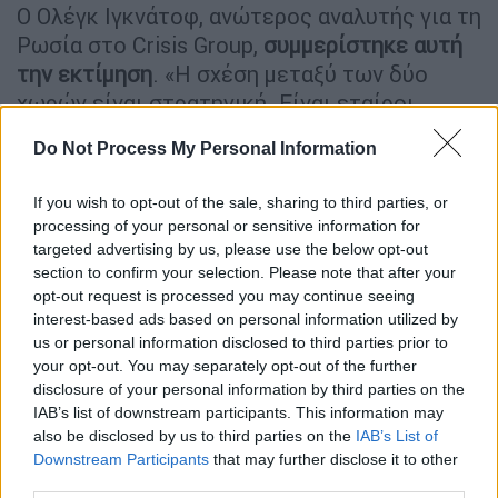
Ο Ολέγκ Ιγκνάτοφ, ανώτερος αναλυτής για τη
Ρωσία στο Crisis Group,
συμμερίστηκε αυτή
την εκτίμηση
. «Η σχέση μεταξύ των δύο
χωρών είναι στρατηγική. Είναι εταίροι,
στρατηγικοί εταίροι, αλλά
δεν είναι
Do Not Process My Personal Information
στρατιωτικοί σύμμαχοι
και δεν περιμένω να
προχωρήσουν παραπέρα», δήλωσε στο Al
If you wish to opt-out of the sale, sharing to third parties, or
Jazeera. «Οι σχέσεις Ρωσίας και Κίνας είναι
processing of your personal or sensitive information for
πολύ σταθερές, πολύ σημαντικές και για τις
targeted advertising by us, please use the below opt-out
δύο χώρες, και
δεν υπάρχει αρνητική
section to confirm your selection. Please note that after your
opt-out request is processed you may continue seeing
ατζέντα
σε αυτή τη σχέση».
interest-based ads based on personal information utilized by
us or personal information disclosed to third parties prior to
Και οι δύο πλευρές
αναμένεται να
your opt-out. You may separately opt-out of the further
προωθήσουν κοινά έργα
, ιδιαίτερα στον
disclosure of your personal information by third parties on the
τομέα της ενέργειας. Η Κίνα θέλει πρόσβαση
IAB’s list of downstream participants. This information may
στους ρωσικούς ενεργειακούς πόρους «σε
also be disclosed by us to third parties on the
IAB’s List of
Downstream Participants
that may further disclose it to other
χαμηλότερη τιμή», ενώ η Ρωσία εξαρτάται
third parties.
από πολλές κινεζικές τεχνολογίες διπλής