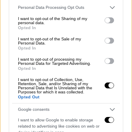
χρήσης, ειδικά για την παραγωγή drones,
Please note that this website/app uses one or more Google
Personal Data Processing Opt Outs
services and may gather and store information including but
σύμφωνα με τη Μίρον. Ωστόσο,
η συνάντηση
not limited to your visit or usage behaviour. You may click to
I want to opt-out of the Sharing of my
είναι πιο σημαντική για τον Πούτιν
.
personal data.
grant or deny consent to Google and its third-party tags to
Opted In
use your data for below specified purposes in below Google
«Ο Πούτιν
το χρειάζεται περισσότερο
από
consent section.
I want to opt-out of the Sale of my
τον Σι. Η Ρωσία είναι πλέον ο
κατώτερος,
Personal Data.
Opted In
εξαρτημένος εταίρος
, μετά τον
καταστροφικό πόλεμο στην Ουκρανία. Ο
I want to opt-out of processing my
Personal Data for Targeted Advertising.
Πούτιν ίσως αναζητά αυξημένη στρατιωτική
Opted In
υποστήριξη από την Κίνα», δήλωσε ο Τίμοθι
I want to opt-out of Collection, Use,
Ας, συνεργάτης στο πρόγραμμα Ρωσίας και
Retention, Sale, and/or Sharing of my
Ευρασίας του Chatham House, στο Al
Personal Data that Is Unrelated with the
Purposes for which it was collected.
Jazeera. «Όπως ο Τραμπ πήγε με το
“καπέλο
Opted Out
στο χέρι”
στο Πεκίνο, έτσι θα κάνει και ο
Google consents
Πούτιν», πρόσθεσε. «Η Κίνα κρατά όλα τα
χαρτιά».
I want to allow Google to enable storage
related to advertising like cookies on web or
Ο Ιγκνάτοφ, ωστόσο, προειδοποίησε κατά