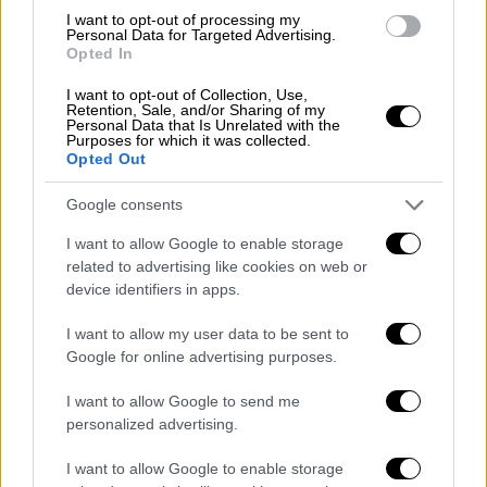
στρατιωτικού πλήγματος κατά της
I want to opt-out of processing my
Personal Data for Targeted Advertising.
Τεχεράνης
, σύμφωνα με
δημοσίευμα των The
Opted In
Times of Israel.
I want to opt-out of Collection, Use,
Retention, Sale, and/or Sharing of my
Συγκεκριμένα, όταν ο Τραμπ ρωτήθηκε από
Personal Data that Is Unrelated with the
Purposes for which it was collected.
δημοσιογράφους τι έχει συζητήσει τις
Opted Out
τελευταίες ημέρες με τον Νετανιάχου
σχετικά με πιθανή επίθεση στο Ιράν, εκείνος
Google consents
απάντησε
«θα κάνει ό,τι του ζητήσω».
I want to allow Google to enable storage
related to advertising like cookies on web or
«Είναι πολύ καλός άνθρωπος, θα κάνει ό,τι
device identifiers in apps.
του ζητήσω. Είναι σπουδαίος τύπος. Μην
I want to allow my user data to be sent to
ξεχνάτε ότι ήταν πρωθυπουργός σε καιρό
Google for online advertising purposes.
πολέμου»
, πρόσθεσε ο Αμερικανός
πρόεδρος.
I want to allow Google to send me
personalized advertising.
Trump on Netanyahu:
I want to allow Google to enable storage