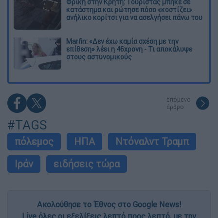
Φρίκη στην Κρήτη: Τουρίστας μπήκε σε
κατάστημα και ρώτησε πόσο «κοστίζει»
ανήλικο κορίτσι για να ασελγήσει πάνω του
Marfin: «Δεν έχω καμία σχέση με την
επίθεση» λέει η 46χρονη - Τι αποκάλυψε
στους αστυνομικούς
επόμενο
άρθρο
#TAGS
πόλεμος
ΗΠΑ
Ντόναλντ Τραμπ
Ιράν
ειδήσεις τώρα
Ακολούθησε το Έθνος στο Google News!
Live όλες οι εξελίξεις λεπτό προς λεπτό, με την