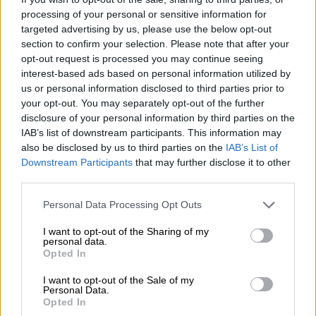
processing of your personal or sensitive information for
τελετή αποφοίτησης της Ακαδημίας
targeted advertising by us, please use the below opt-out
Ακτοφυλακής των ΗΠΑ.
section to confirm your selection. Please note that after your
opt-out request is processed you may continue seeing
Νωρίτερα ο Τραμπ είχε αναφέρει ότι
δεν
interest-based ads based on personal information utilized by
βιάζεται να θέσει τέλος στη σύγκρουση με
us or personal information disclosed to third parties prior to
το Ιράν
, υποστηρίζοντας ότι η επίτευξη των
your opt-out. You may separately opt-out of the further
disclosure of your personal information by third parties on the
στόχων της επιχείρησης είναι
IAB’s list of downstream participants. This information may
σημαντικότερη από τον καθορισμό
also be disclosed by us to third parties on the
IAB’s List of
χρονοδιαγράμματος για την ολοκλήρωσή
Downstream Participants
that may further disclose it to other
της.
third parties.
Please note that this website/app uses one or more Google
«Ο Νετανιάχου θα κάνει ό,τι του
Personal Data Processing Opt Outs
services and may gather and store information including but
ζητήσω με το Ιράν»
not limited to your visit or usage behaviour. You may click to
I want to opt-out of the Sharing of my
personal data.
grant or deny consent to Google and its third-party tags to
Opted In
Ο πρόεδρος των
ΗΠΑ
είχε υποστηρίξει
use your data for below specified purposes in below Google
επίσης ότι ο πρωθυπουργός
Ισραήλ
,
consent section.
I want to opt-out of the Sale of my
Personal Data.
Μπενιαμίν Νετανιάχου
«θα κάνει ό,τι του
Opted In
ζητήσω»
σε ό,τι αφορά το
ενδεχόμενο