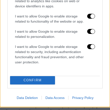
related to analytics like cookies on web or
Netanyahu will do whatever I want
device identifiers in apps.
him to do.
pic.twitter.com/j3qC7UmPYX
I want to allow Google to enable storage
related to functionality of the website or app.
— Clash Report (@clashreport)
May
I want to allow Google to enable storage
20, 2026
related to personalization.
Σε ερώτηση για το αν είναι διατεθειμένος να
I want to allow Google to enable storage
αποδεχθεί μια περιορισμένη συμφωνία με το
related to security, including authentication
Ιράν, η οποία θα προέβλεπε μόνο το άνοιγμα
functionality and fraud prevention, and other
user protection.
των
Στενών του Ορμούζ
και την παράταση
της εκεχειρίας,
ο Τραμπ ξεκαθάρισε ότι δεν
αισθάνεται πίεση για άμεση συμφωνία.
CONFIRM
«Θα έπρεπε να ανοίξει το Στενό και αυτό θα
μπορούσε να γίνει άμεσα, οπότε θα δώσουμε
Data Deletion
Data Access
Privacy Policy
μια ευκαιρία σε αυτό. Δεν βιάζομαι. Όλοι
λένε “οι ενδιάμεσες εκλογές”.
Δεν βιάζομαι
.