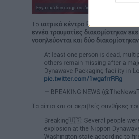
Εργατικό δυστύχημα σε δεξαμενή χημικών εργοστα
Το
ιατρικό κέντρο PeaceHealth St.
Jo
εννέα τραυματίες διακομίστηκαν εκε
νοσηλεύονται και δύο διακομίστηκαν
At least one person is dead, multip
others remain missing after a maj
Dynawave Packaging facility in L
pic.twitter.com/1wgafrrRRg
— BREAKING NEWS (@TheNewsT
Τα αίτια και οι ακριβείς συνθήκες τ
Breaking🇺🇸: Several people were
explosion at the Nippon Dynawav
Washington state according to fire