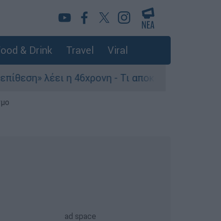
ood & Drink
Travel
Viral
ει η 46χρονη - Τι αποκάλυψε στους αστυνομικούς
σμο