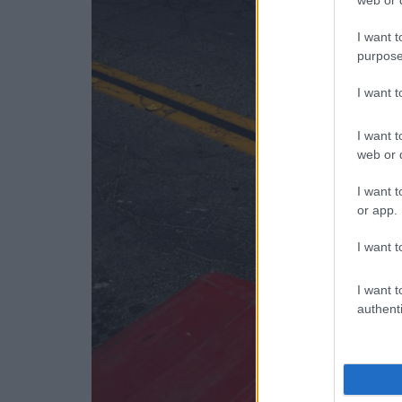
web or d
I want t
purpose
I want 
I want t
web or d
I want t
or app.
I want t
I want t
authenti