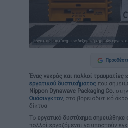
Εργατικό δυστύχημα σε δεξαμενή χημικών εργοστα
Προσθέστε
Ένας νεκρός και πολλοί τραυματίες
ε
εργατικού δυστυχήματος
που σημειώ
Nippon Dynawave Packaging Co.
στην
Ουάσινγκτον
, στο βορειοδυτικό άκρ
δίκτυα.
Το
εργατικό δυστύχημα σημειώθηκε 
πολλοί εργαζόμενοι να υποστούν εγ