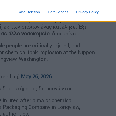
σίου στη Ουάσινγκτον (X)
Data Deletion
Data Access
Privacy Policy
hn στο
Λόνγκβιου
ανέφερε στο ABC πως
ί
, εκ των οποίων ένας κατέληξε.
Έξι
 σε άλλο νοσοκομείο
, διευκρίνισε.
le people are critically injured, and
or chemical tank implosion at the Nippon
ongview, Washington.
rending)
May 26, 2026
ου δυστυχήματος διερευνώνται.
 injured after a major chemical
e Packaging Company in Longview,
 authorities.