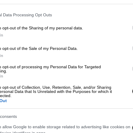
l Data Processing Opt Outs
o opt-out of the Sharing of my personal data.
In
o opt-out of the Sale of my Personal Data.
In
to opt-out of processing my Personal Data for Targeted
ing.
In
o opt-out of Collection, Use, Retention, Sale, and/or Sharing
ersonal Data that Is Unrelated with the Purposes for which it
lected.
Out
σίου στη Ουάσινγκτον (X)
consents
o allow Google to enable storage related to advertising like cookies on