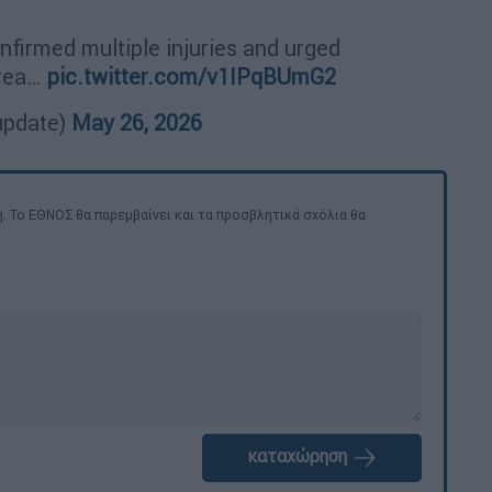
firmed multiple injuries and urged
area…
pic.twitter.com/v1IPqBUmG2
update)
May 26, 2026
. Το ΕΘΝΟΣ θα παρεμβαίνει και τα προσβλητικά σχόλια θα
καταχώρηση