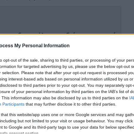
ε τα δυο ανήλικα παιδιά της και μετά
ocess My Personal Information
to opt-out of the sale, sharing to third parties, or processing of your per
formation for targeted advertising by us, please use the below opt-out s
αγωδία στο Βέλγιο: Η «δραματική
r selection. Please note that after your opt-out request is processed y
λικού λεωφορείου
eing interest-based ads based on personal information utilized by us or
disclosed to third parties prior to your opt-out. You may separately opt-
losure of your personal information by third parties on the IAB’s list of
. This information may also be disclosed by us to third parties on the
IA
Participants
that may further disclose it to other third parties.
 that this website/app uses one or more Google services and may gath
including but not limited to your visit or usage behaviour. You may click 
 to Google and its third-party tags to use your data for below specifi
ogle consent section.