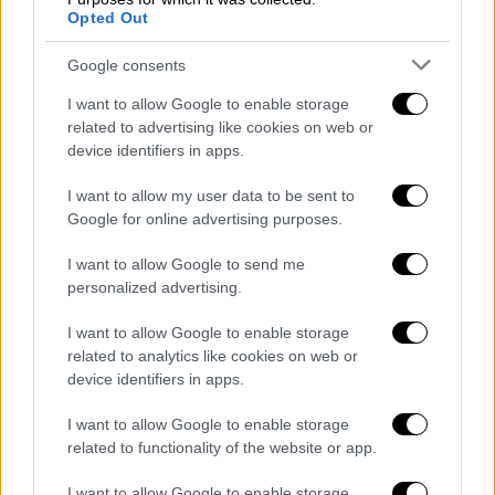
Μοχάμεντ Όντα στη Γάζα
-τον ηγέτη του
Opted Out
στρατιωτικού
βραχίονα της
Χαμάς
και έναν
από τους αρχιτέκτονες της σφαγής της 7ης
Google consents
Οκτωβρίου 2023. Θα φθάσουμε σε όλους
I want to allow Google to enable storage
τους».
related to advertising like cookies on web or
device identifiers in apps.
תקפנו עכשיו בעזה את מוחמד עודה -
I want to allow my user data to be sent to
מנהיג הזרוע הצבאית של חמאס ואחד
Google for online advertising purposes.
מאדריכלי טבח ה-7 באוקטובר. אנחנו
נגיע לכולם
I want to allow Google to send me
personalized advertising.
— Benjamin Netanyahu - בנימין נתניהו
(@netanyahu)
May 26, 2026
I want to allow Google to enable storage
related to analytics like cookies on web or
device identifiers in apps.
Ο ισραηλινός πρωθυπουργός δεν ανέφερε
ωστόσο περαιτέρω λεπτομέρειες. Ο
Όντα
I want to allow Google to enable storage
είχε διαδεχθεί τον Ιζ αλ-Ντιν αλ-Χαντάντ, ο
related to functionality of the website or app.
οποίος σκοτώθηκε σε ισραηλινή αεροπορική
I want to allow Google to enable storage