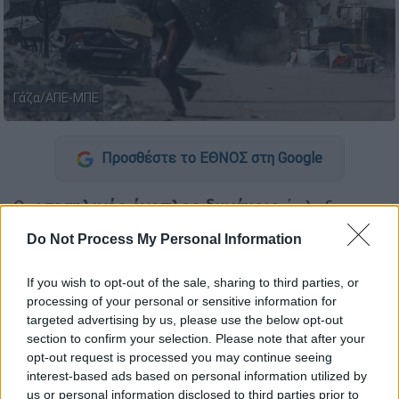
Γάζα/ΑΠΕ-ΜΠΕ
Προσθέστε το ΕΘΝΟΣ στη Google
Οι
ισραηλινές
ένοπλες δυνάμεις
έπληξαν
απόψε (26/5)
κτήριο στην
Πόλη της Γάζας
,
Do Not Process My Personal Information
στοχεύοντας τον
νέο ηγέτη
του
στρατιωτικού βραχίονα της
Χαμάς
στον
If you wish to opt-out of the sale, sharing to third parties, or
παλαιστινιακό θύλακα.
processing of your personal or sensitive information for
targeted advertising by us, please use the below opt-out
«Θα φθάσουμε σε όλους τους» - Η
section to confirm your selection. Please note that after your
ανακοίνωση Νετανιάχου
opt-out request is processed you may continue seeing
interest-based ads based on personal information utilized by
us or personal information disclosed to third parties prior to