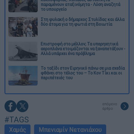
παραμένουν αταξινόμητα - Λύση αναζητά
το υπουργείο
Στη φυλακή ο δήμαρχος Στυλίδας και άλλα
δύο άτομα για τη φωτιά στη Βοιωτία
Επιστροφή στο μέλλον; Τα υπερηχητικά
αεροπλάνα ετοιμάζονται να ξαναπετάξουν -
Αλλά υπάρχει ένα πρόβλημα
Το ταξίδι στον Ειρηνικό πάνω σε μια σχεδία
φθάνει στο τέλος του – Το Κον Τίκι και οι
περιπέτειές του
επόμενο
άρθρο
#TAGS
Χαμάς
Μπενιαμίν Νετανιάχου