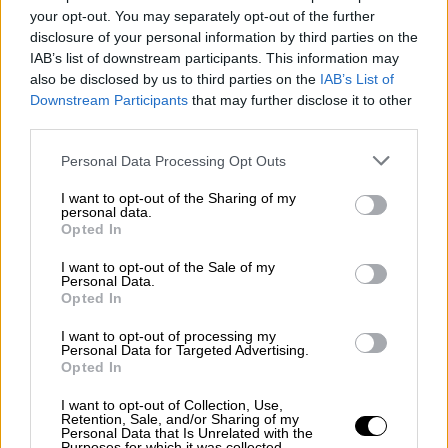
ΔΙΑΒΑΣΤΕ ΕΠΙΣΗΣ
your opt-out. You may separately opt-out of the further
disclosure of your personal information by third parties on the
IAB’s list of downstream participants. This information may
Κόσμος
|
26.05.2026 23:10
also be disclosed by us to third parties on the
IAB’s List of
Στη δίνη σκανδάλου διαφθοράς ο
Downstream Participants
that may further disclose it to other
Θαπατέρο: Κοσμήματα εκατομμυρίων
third parties.
και διασυνδέσεις με τη Βενεζουέλα
Please note that this website/app uses one or more Google
Personal Data Processing Opt Outs
services and may gather and store information including but
Κόσμος
|
26.05.2026 23:37
not limited to your visit or usage behaviour. You may click to
I want to opt-out of the Sharing of my
personal data.
grant or deny consent to Google and its third-party tags to
ΗΠΑ: Εργατικό δυστύχημα σε
Opted In
use your data for below specified purposes in below Google
δεξαμενή χημικών εργοστασίου -
consent section.
I want to opt-out of the Sale of my
Ενας νεκρός, αρκετοί τραυματίες
Personal Data.
Opted In
I want to opt-out of processing my
Personal Data for Targeted Advertising.
Opted In
Ο ισραηλινός πρωθυπουργός
Μπενιαμίν
Νετανιάχου
ανέφερε σε σχετική ανάρτηση
I want to opt-out of Collection, Use,
Retention, Sale, and/or Sharing of my
στην πλατφόρμα Χ ότι «Επιτεθήκαμε στον
Personal Data that Is Unrelated with the
Purposes for which it was collected.