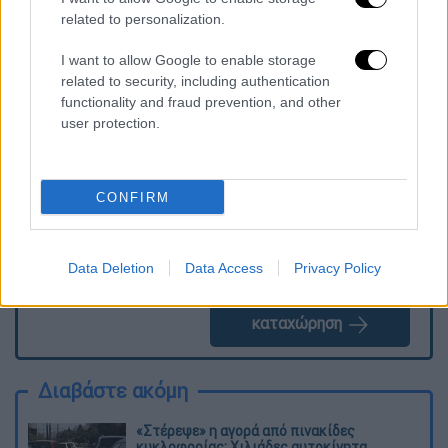
επίθεση στις 15 Μαΐου.
related to personalization.
I want to allow Google to enable storage
related to security, including authentication
Τα σχολιά σας δημοσιεύονται άμεσα με δική σας ευθύνη. Το
functionality and fraud prevention, and other
ΕΘΝΟΣ θα παρεμβαίνει και τα προσβλητικά σχόλια θα
διαγράφονται
user protection.
CONFIRM
Data Deletion
Data Access
Privacy Policy
καταχώρηση
Διαβάστε ακόμη
«Στέρεψε» η αγορά από πινακίδες
κυκλοφορίας: Χιλιάδες αυτοκίνητα