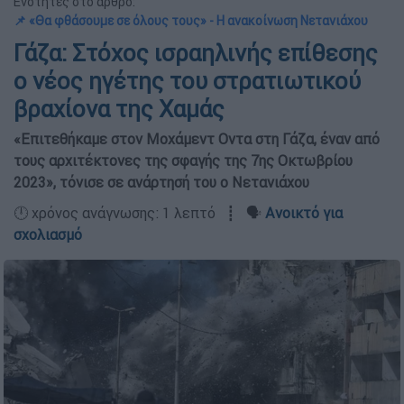
Ενότητες στο άρθρο:
📌 «Θα φθάσουμε σε όλους τους» - Η ανακοίνωση Νετανιάχου
Γάζα: Στόχος ισραηλινής επίθεσης
ο νέος ηγέτης του στρατιωτικού
βραχίονα της Χαμάς
«Επιτεθήκαμε στον Μοχάμεντ Οντα στη Γάζα, έναν από
τους αρχιτέκτονες της σφαγής της 7ης Οκτωβρίου
2023», τόνισε σε ανάρτησή του ο Νετανιάχου
🕛 χρόνος ανάγνωσης: 1 λεπτό ┋ 🗣️
Ανοικτό για
σχολιασμό