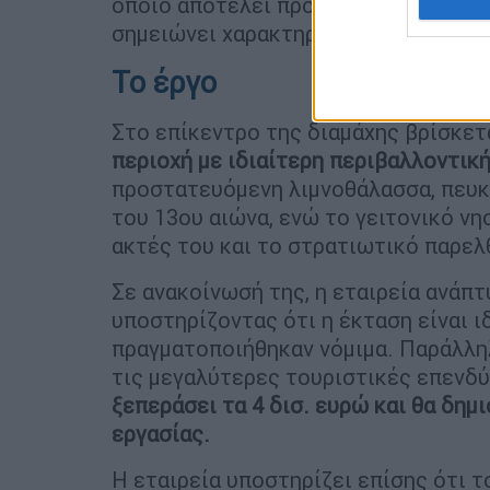
οποίο αποτελεί προϋπόθεση για την 
σημειώνει χαρακτηριστικά το υπουρ
Το έργο
Στο επίκεντρο της διαμάχης βρίσκετ
περιοχή με ιδιαίτερη περιβαλλοντική 
προστατευόμενη λιμνοθάλασσα, πευκ
του 13ου αιώνα, ενώ το γειτονικό νη
ακτές του και το στρατιωτικό παρελ
Σε ανακοίνωσή της, η εταιρεία ανάπ
υποστηρίζοντας ότι η έκταση είναι ι
πραγματοποιήθηκαν νόμιμα. Παράλληλ
τις μεγαλύτερες τουριστικές επενδύ
ξεπεράσει τα 4 δισ. ευρώ και θα δημ
εργασίας.
Η εταιρεία υποστηρίζει επίσης ότι 