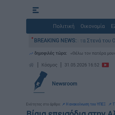
Πολιτική
Οικονομία
Ε
ροι της Τεχεράνης για τα Στενά του Ορμούζ
BREAKING NEWS:
δημοφιλές τώρα:
«Θέλω τον πατέρα μου»:
┋
Κόσμος
┋
31.05.2026 16:52
Newsroom
Ενότητες στο άρθρο:
📌 Η ανακοίνωση του ΥΠΕΞ
📌 Τ
Βίαια επεισόδια στην Α