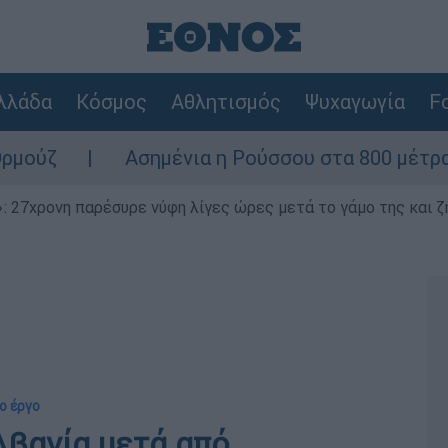
λλάδα
Κόσμος
Αθλητισμός
Ψυχαγωγία
Fo
Ασημένια η Ρούσσου στα 800 μέτρα στο Παγκό
 27χρονη παρέσυρε νύφη λίγες ώρες μετά το γάμο της και ζη
ο έργο
λβανία μετά από