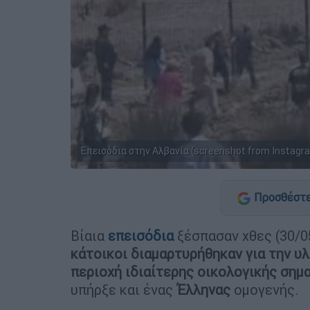
Επεισόδια στην Αλβανία (screenshot from Instagr
Προσθέστε
Βίαια
επεισόδια
ξέσπασαν χθες (30/0
κάτοικοι διαμαρτυρήθηκαν για την υ
περιοχή ιδιαίτερης οικολογικής σημ
υπήρξε και ένας
Έλληνας
ομογενής.