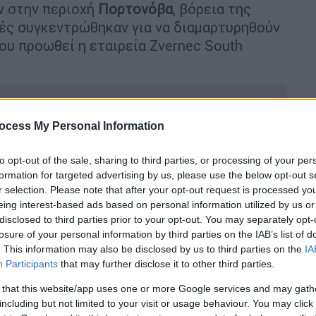
ν στην περιοχή
Πορτονόβα
, βόρεια της
τές συγκεντρώθηκαν για να διαμαρτυρηθούν
ου προωθεί η εταιρεία Zvernec South
ocess My Personal Information
φιού στην Ιταλία - Είχε παγιδευτεί σε
to opt-out of the sale, sharing to third parties, or processing of your per
formation for targeted advertising by us, please use the below opt-out s
r selection. Please note that after your opt-out request is processed y
eing interest-based ads based on personal information utilized by us or
disclosed to third parties prior to your opt-out. You may separately opt-
: Υπερχείλιση του Ευφράτη προκαλεί
losure of your personal information by third parties on the IAB’s list of
ν
. This information may also be disclosed by us to third parties on the
IA
Participants
that may further disclose it to other third parties.
 that this website/app uses one or more Google services and may gath
including but not limited to your visit or usage behaviour. You may click 