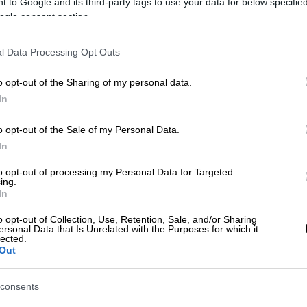
gram.
 to Google and its third-party tags to use your data for below specifi
ogle consent section.
ρήστη Citizens.al
l Data Processing Opt Outs
gram.
o opt-out of the Sharing of my personal data.
In
 χρήστη CNA.al
o opt-out of the Sale of my Personal Data.
In
σαν ποινικές διώξεις σε βάρος
17 ατόμων.
to opt-out of processing my Personal Data for Targeted
προχώρησε σε διάβημα προς τις αλβανικές
ing.
In
ση των γεγονότων και την απόδοση
o opt-out of Collection, Use, Retention, Sale, and/or Sharing
ersonal Data that Is Unrelated with the Purposes for which it
lected.
Out
την έντονη ανησυχία του για τα επεισόδια
consents
, στο Ζβέρνετς της Αλβανίας, κατά τη