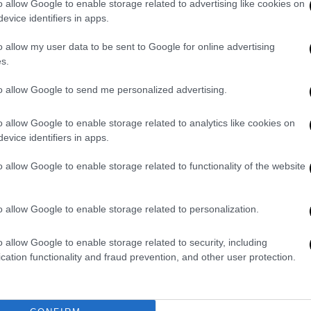
o allow Google to enable storage related to advertising like cookies on
 τα περιουσιακά τους δικαιώματα, μεταξύ
evice identifiers in apps.
 Έλληνας πολίτης που τραυματίστηκε»,
σε ανακοίνωσή του.
o allow my user data to be sent to Google for online advertising
s.
 στα Τίρανα προέβη άμεσα σε όλες τις
to allow Google to send me personalized advertising.
 να του παρασχεθεί κάθε αναγκαία
o allow Google to enable storage related to analytics like cookies on
 προβαίνει παράλληλα στις αναγκαίες
evice identifiers in apps.
υρά ζητώντας την πλήρη διαλεύκανση του
o allow Google to enable storage related to functionality of the website
», αναφέρει και προσθέτει: «Καταγράφουμε
κριση των αλβανικών Αρχών».
o allow Google to enable storage related to personalization.
 τήρησης του κράτους δικαίου,
ς των δικαιωμάτων και των περιουσιών
o allow Google to enable storage related to security, including
ιονότητας, καθώς και τη σημασία
cation functionality and fraud prevention, and other user protection.
ατευόμενων περιβαλλοντικών περιοχών,
υρωπαϊκό κεκτημένο, η συμμόρφωση προς το