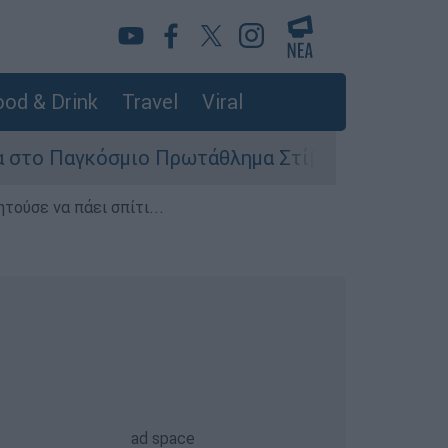
od & Drink
Travel
Viral
σμιο Πρωτάθλημα Στίβου Κ20
Στον εισαγγ
τούσε να πάει σπίτι...