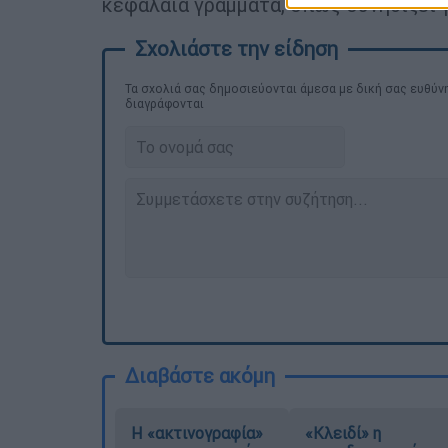
κεφαλαία γράμματα, όπως συνηθίζει 
Τα σχολιά σας δημοσιεύονται άμεσα με δική σας ευθύνη
διαγράφονται
Διαβάστε ακόμη
Η «ακτινογραφία»
«Κλειδί» η