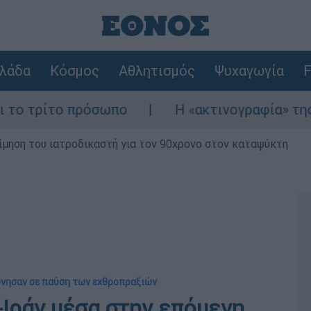
λάδα
Κόσμος
Αθλητισμός
Ψυχαγωγία
F
το πρόσωπο
Η «ακτινογραφία» της καταστρο
μηση του ιατροδικαστή για τον 90χρονο στον καταψύκτη
ώνησαν σε παύση των εχθροπραξιών
Ιράν μέσα στην επόμενη