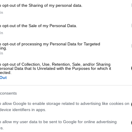
η του πυρός θα μπορούσε να υπογραφτε
ί
o opt-out of the Sharing of my personal data.
ομάδας».
In
o opt-out of the Sale of my Personal Data.
In
to opt-out of processing my Personal Data for Targeted
ανο: «Συνεχίζονται κανονικά οι
ing.
In
ε Χεζμπολάχ να παύσει το πυρ»
o opt-out of Collection, Use, Retention, Sale, and/or Sharing
ersonal Data that Is Unrelated with the Purposes for which it
lected.
Out
α ακόμη», πρόσθεσε ο κ. Τραμπ, κατά το ABC
δεν έχει δώσει ακόμη το πράσινο φως.
consents
ση από την πλευρά του Ιράν πως επίκειται
o allow Google to enable storage related to advertising like cookies on
evice identifiers in apps.
ακοινώσει και στο παρελθόν φιλόδοξα
τηκαν.
o allow my user data to be sent to Google for online advertising
s.
συμφωνία-πλαίσιο που συμπεριλαμβάνει την