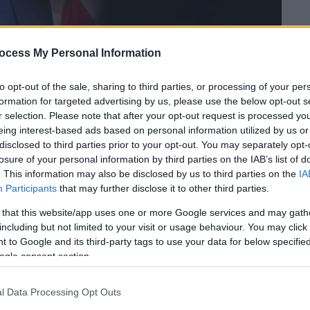
ocess My Personal Information
to opt-out of the sale, sharing to third parties, or processing of your per
formation for targeted advertising by us, please use the below opt-out s
r selection. Please note that after your opt-out request is processed y
eing interest-based ads based on personal information utilized by us or
disclosed to third parties prior to your opt-out. You may separately opt-
 το ΕΘΝΟΣ στη Google
losure of your personal information by third parties on the IAB’s list of
. This information may also be disclosed by us to third parties on the
IA
Participants
that may further disclose it to other third parties.
αμπ
δήλωσε ότι η ακόμη υπό
ν ΗΠΑ με το Ιράν για τον τερματισμό του
 that this website/app uses one or more Google services and may gath
including but not limited to your visit or usage behaviour. You may click 
ύσε να οριστικοποιηθεί
«την επόμενη
 to Google and its third-party tags to use your data for below specifi
το ABC News.
ogle consent section.
ο ρεπουμπλικάνος
είπε
σε δημοσιογράφο
l Data Processing Opt Outs
σης για να ανοίξει ξανά το στενό του