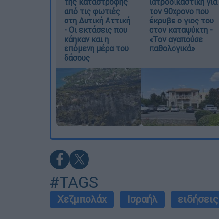
της καταστροφής
ιατροδικαστική για
από τις φωτιές
τον 90χρονο που
στη Δυτική Αττική
έκρυβε ο γιος του
- Οι εκτάσεις που
στον καταψύκτη -
κάηκαν και η
«Τον αγαπούσε
επόμενη μέρα του
παθολογικά»
δάσους
#TAGS
Χεζμπολάχ
Ισραήλ
ειδήσεις