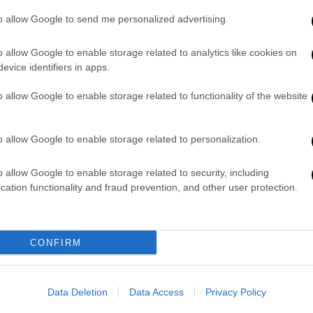
η
ό την 8
Απριλίου. Ωστόσο, παρά την
to allow Google to send me personalized advertising.
ανειλημμένα σε ανταλλαγές πυρών τις
o allow Google to enable storage related to analytics like cookies on
evice identifiers in apps.
φώνησαν σε παύση των
o allow Google to enable storage related to functionality of the website
α το Ισραήλ και το σιιτικό κίνημα
o allow Google to enable storage related to personalization.
να σταματήσουν να πολεμούν «για την
o allow Google to enable storage related to security, including
όεδρος διαβεβαίωσε πως τα δυο μέρη του
cation functionality and fraud prevention, and other user protection.
ζμπολά «δέχτηκε να σταματήσει να παύσει
ατιωτών του» και ότι «ομοίως, το Ισραήλ
CONFIRM
» (των μελών του κινήματος), προτού
 διαρκέσει αυτό -- ας ελπίσουμε πως θα
Data Deletion
Data Access
Privacy Policy
λογώντας αυτή την τελευταία λέξη με