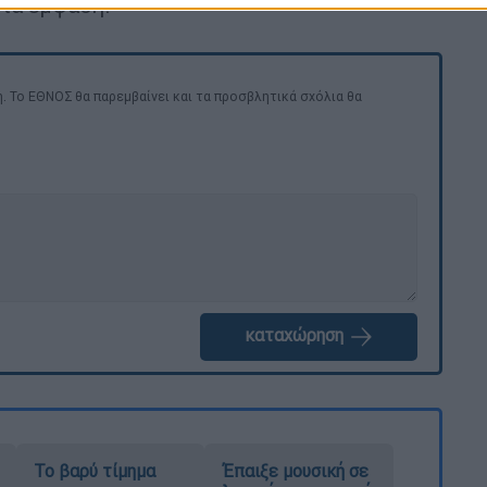
για έμφαση.
. Το ΕΘΝΟΣ θα παρεμβαίνει και τα προσβλητικά σχόλια θα
καταχώρηση
Το βαρύ τίμημα
Έπαιξε μουσική σε