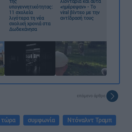
της
λιοντάρια και αυτά
υπογεννητικότητας:
«ημέρεψαν» - Το
11 σχολεία
viral βίντεο με την
λιγότερα τη νέα
αντίδρασή τους
σχολική χρονιά στα
Δωδεκάνησα
επόμενο άρθρο
 τώρα
συμφωνία
Ντόναλντ Τραμπ