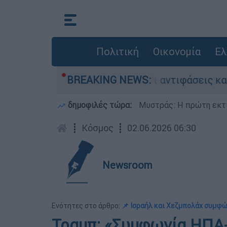
Πολιτική
Οικονομία
Ελ
ζαμπεθ στην Κυψέλη: Οι αντιφάσεις και το τρί
BREAKING NEWS:
δημοφιλές τώρα:
Μυστράς: Η πρώτη εκτί
┋
Κόσμος
┋
02.06.2026 06:30
Newsroom
Ενότητες στο άρθρο:
📌 Ισραήλ και Χεζμπολάχ συμφ
Τραμπ: «Συμφωνία ΗΠΑ-